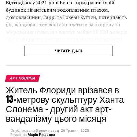
Відтоді, як у 2021 році Бенксі прикрасив їхній
будинок гігантським водоплавним птахом,
домовласники, Гаррі та Гокеан Куттси, потерпають
від вандалів і змушені або платити за охорону та
збереження птаха, що коштує майже 50 000 доларів
на рік. В іншому випадку, вони могли б видалити
мурал, що може коштувати до чверті мільйона
ЧИТАТИ ДАЛІ
доларів.
АРТ НОВИНИ
Житель Флориди врізався в
13-метрову скульптуру Ханта
Слонема – другий акт арт-
вандалізму цього місяця
Опубліковано
3 роки назад
26 Травня, 2023
Редактор
Марія Рижкова