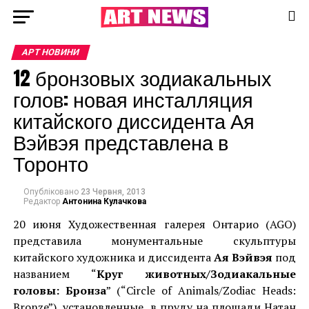
АРТ НОВИНИ
12 бронзовых зодиакальных
голов: новая инсталляция
китайского диссидента Ая
Вэйвэя представлена в
Торонто
Опубліковано
23 Червня, 2013
Редактор
Антонина Кулачкова
20 июня Художественная галерея Онтарио (AGO)
представила монументальные скульптуры
китайского художника и диссидента
Ая Вэйвэя
под
названием “
Круг животных/Зодиакальные
головы: Бронза
” (“Circle of Animals/Zodiac Heads:
Bronze”), установленные в пруду на площади Натан