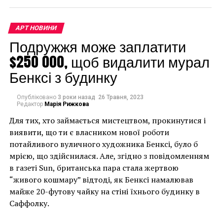
АРТ НОВИНИ
Подружжя може заплатити
$250 000, щоб видалити мурал
Бенксі з будинку
Опубліковано
3 роки назад
26 Травня, 2023
Редактор
Марія Рижкова
Для тих, хто займається мистецтвом, прокинутися і
виявити, що ти є власником нової роботи
потайливого вуличного художника Бенксі, було б
мрією, що здійснилася. Але, згідно з повідомленням
в газеті Sun, британська пара стала жертвою
“живого кошмару” відтоді, як Бенксі намалював
майже 20-футову чайку на стіні їхнього будинку в
Саффолку.