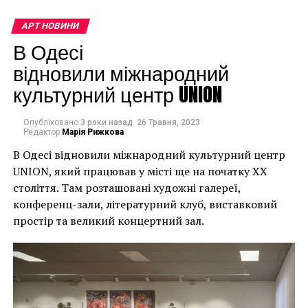
непередбачувані
наслідки для власників
АРТ НОВИНИ
будинків. Якби ми
В Одесі
могли повернути час
відновили міжнародний
культурний центр UNION
назад, ми б це
зробили”.
Опубліковано
3 роки назад
26 Травня, 2023
Редактор
Марія Рижкова
В Одесі відновили міжнародний культурний центр
Хулігани, які намагалися зафарбувати мурал, злодії,
UNION, який працював у місті ще на початку XX
які відколювали зафарбовані фрагменти, щоб
століття. Там розташовані художні галереї,
продати їх у Facebook, тріщини в стіні та члени
конференц-зали, літературний клуб, виставковий
окружної ради – це лише деякі з неприємностей, з
простір та великий концертний зал.
якими довелося зіткнутися Куттсам. Після крадіжки
їм довелося за власний кошт найняти охоронця,
який би наглядав за муралом вночі.
Єдиний вихід, кажуть Куттси, – це зняти 22-тонну
фреску, а для цього за останній місяць довелося