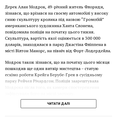
Дерек Алан Модрок, 49-річний житель Флориди,
Чоловік позує під макетом чайки, яка ось-ось
зізнався, що врізався на своєму автомобілі у високу
накинеться на упаковку чіпсів – сюжет графіті, що
синю скульптуру кролика під назвою “Громобій”
має ознаки вуличного художника Бенксі, на стіні в
американського художника Ханта Слонема,
Лоустофті на східному узбережжі Англії 8 серпня 2021
повідомила поліція на початку цього тижня.
року. (Фото Джастіна Талліса / AFP)
Скульптура, вартість якої оцінюється в 300 000
В інтерв’ю “Таймс” пан Куттс сказав:
доларів, знаходилася в парку Джастіна Фліппена в
місті Вілтон Манорс, на північ від Форт-Лодердейла.
“Спочатку це було
Модрок також зізнався, що на початку цього місяця
неймовірно, але з
пошкодив ще один витвір мистецтва – статую
розвитком подій це
ескімо роботи Крейга Берубе-Грея в сусідньому
парку Рейчел Річардсон. Поліція заарештувала
стало надзвичайно
Модрока після того, як камери спостереження
напруженим. Я не
зафіксували його на місці злочину.
впевнений, що Бенксі
ЧИТАТИ ДАЛІ
усвідомлює