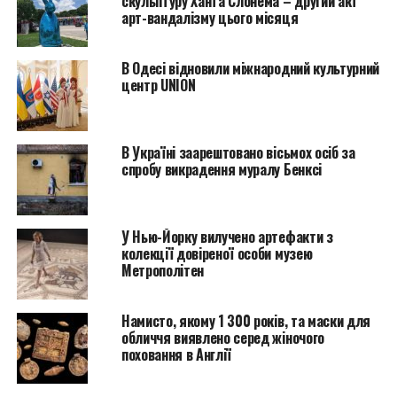
скульптуру Ханта Слонема – другий акт
арт-вандалізму цього місяця
“
Круг животных/Зодиакальные головы
” –
невероятное произведение и живое свидетельство
веры Ая Вэйвэя в то, что искусство доступно
В Одесі відновили міжнародний культурний
каждому!” – говорит Мэтью Татлбаум, генеральный
центр UNION
директор AGO.
Головы устанавливаются в соответствии с
В Україні заарештовано вісьмох осіб за
китайским гороскопом: Крыса и Бык, Тигр и
спробу викрадення муралу Бенксі
Кролик, Дракон и Змея, Лошадь и Коза, Обезьяна и
Петух, Собака и Свинья. Высота каждой скульптура
более 3 метров, а вес варьируется от 680 до 950 кг, а
У Нью-Йорку вилучено артефакти з
стоят они на мраморном основании. Ранее эта
колекції довіреної особи музею
Метрополітен
скульптурная композиция была представлена в Лос-
Анджелесе, Лондоне, Сан-Паулу, Тайбэе,
Вашингтоне, Нью-Йорке и в других крупных
Намисто, якому 1 300 років, та маски для
городах мира.
обличчя виявлено серед жіночого
поховання в Англії