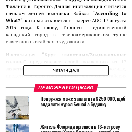
Филлипс в Торонто. Данная инсталляция считается
началом летней выставки Вэйвэя “
According to
What?
“, которая откроется в галерее AGO 17 августа
2013 года. К слову, Торонто – единственный
канадский город в североамериканском турне
известного китайского художника.
Инсталляция “
Круг животных/Зодиакальные
головы
” представляет собой коллекцию из 12
захватывающих бронзовых голов животных,
ЧИТАТИ ДАЛІ
представляющих традиционные фигурки китайских
знаков зодиака. Экспонироваться данные
ЦЕ МОЖЕ БУТИ ЦІКАВО
скульптуры будут до 22 сентября 2013 года. Вэйвэй,
который находится под постоянным наблюдением,
Подружжя може заплатити $250 000, щоб
не смог уехать из Китая, так как правительство
видалити мурал Бенксі з будинку
конфисковало его паспорт в 2011 году, разделяет
инициативу галереи AGO поддержать его
творчество.
Житель Флориди врізався в 13-метрову