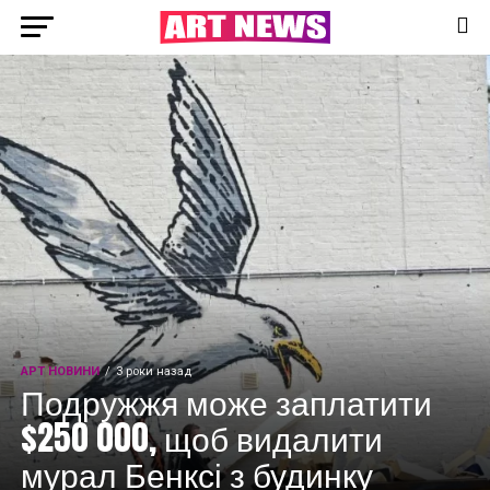
АРТ НОВИНИ
3 роки назад
Подружжя може заплатити
$250 000, щоб видалити
мурал Бенксі з будинку