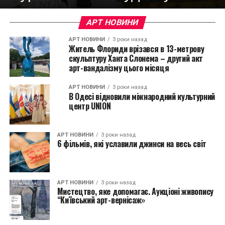
АРТ НОВИНИ
АРТ НОВИНИ
3 роки назад
Житель Флориди врізався в 13-метрову
скульптуру Ханта Слонема – другий акт
арт-вандалізму цього місяця
АРТ НОВИНИ
3 роки назад
В Одесі відновили міжнародний культурний
центр UNION
АРТ НОВИНИ
3 роки назад
6 фільмів, які уславили джинси на весь світ
АРТ НОВИНИ
3 роки назад
Мистецтво, яке допомагає. Аукціоні живопису
“Київський арт-вернісаж»