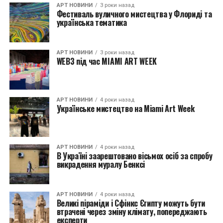
АРТ НОВИНИ
3 роки назад
Фестиваль вуличного мистецтва у Флориді та
українська тематика
АРТ НОВИНИ
3 роки назад
WEB3 під час MIAMI ART WEEK
АРТ НОВИНИ
4 роки назад
Українське мистецтво на Miami Art Week
АРТ НОВИНИ
4 роки назад
В Україні заарештовано вісьмох осіб за спробу
викрадення муралу Бенксі
АРТ НОВИНИ
4 роки назад
Великі піраміди і Сфінкс Єгипту можуть бути
втрачені через зміну клімату, попереджають
експерти