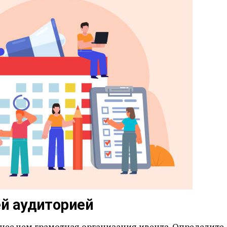
ей аудиторией
ее чем грамотная организация ивента. Определите