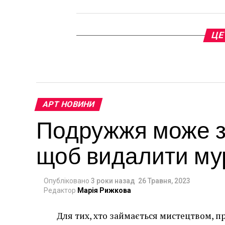
ЦЕ
АРТ НОВИНИ
Подружжя може за
щоб видалити мур
Опубліковано
3 роки назад
26 Травня, 2023
Редактор
Марія Рижкова
Для тих, хто займається мистецтвом, п