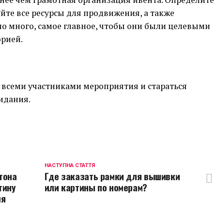
те все ресурсы для продвижения, а также
о много, самое главное, чтобы они были целевыми
орией.
всеми участниками мероприятия и стараться
идания.
p
egram
opy
ink
НАСТУПНА СТАТТЯ
тона
Где заказать рамки для вышивки
тину
или картины по номерам?
мя