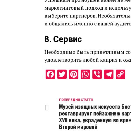
маркетинговый подход и используй
выберите партнеров. Необязательн
и общались именно с вашей аудит
8. Сервис
Необходимо быть приветливым со 
удовлетворить любой каприз и ож
Facebook
Twitter
Pinterest
WhatsAp
Viber
Tel
C
L
ПОПЕРЕДНЯ СТАТТЯ
Музей изящных искусств Бос
реставрирует пейзажную кар
XVII века, украденную во вре
Второй мировой