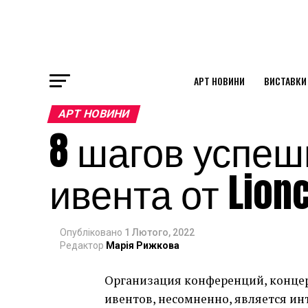
АРТ НОВИНИ
ВИСТАВКИ
ok
АРТ НОВИНИ
8 шагов успеш
st
ивента от Lion
pp
Опубліковано
1 Лютого, 2022
am
Редактор
Марія Рижкова
Организация конференций, концер
ивентов, несомненно, является и