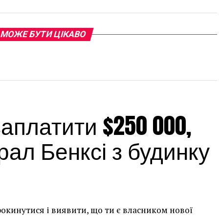
 МОЖЕ БУТИ ЦІКАВО
платити $250 000,
ал Бенксі з будинку
рокинутися і виявити, що ти є власником нової