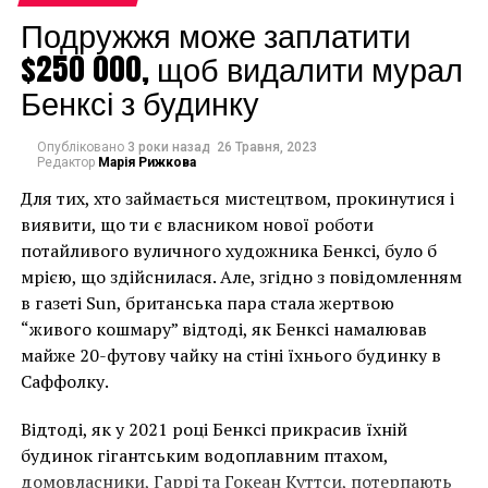
Подружжя може заплатити
$250 000, щоб видалити мурал
Бенксі з будинку
Опубліковано
3 роки назад
26 Травня, 2023
Редактор
Марія Рижкова
Для тих, хто займається мистецтвом, прокинутися і
виявити, що ти є власником нової роботи
Марина Абрамович, “Дух в любом состоянии не горит”, 2011
потайливого вуличного художника Бенксі, було б
мрією, що здійснилася. Але, згідно з повідомленням
в газеті Sun, британська пара стала жертвою
“живого кошмару” відтоді, як Бенксі намалював
майже 20-футову чайку на стіні їхнього будинку в
Саффолку.
Відтоді, як у 2021 році Бенксі прикрасив їхній
будинок гігантським водоплавним птахом,
домовласники, Гаррі та Гокеан Куттси, потерпають