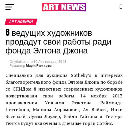
АРТ НОВИНИ
8 ведущих художников
продадут свои работы ради
фонда Элтона Джона
Опубліковано
10 Листопада, 2013
Редактор
Марія Рижкова
Специально для аукциона Sotheby’s в интересах
благотворительного фонда Элтона Джона по борьбе
со СПИДом 8 известных современных художников
пожертвовали свои работы. 14 ноября 2013
произведения Уильяма Эглстона, Раймонда
Петтибона, Марины Абрамович, Ая Вэйвэя, Инки
Эссенхай, Луизы Лоулер, Уэйда Гайтона и Тистера
Гейтса будут включены в дневные торги Сотбис.