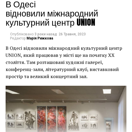
будинків. Якби ми
В Одесі
могли повернути час
відновили міжнародний
культурний центр UNION
назад, ми б це
зробили”.
Опубліковано
3 роки назад
26 Травня, 2023
Редактор
Марія Рижкова
В Одесі відновили міжнародний культурний центр
Хулігани, які намагалися зафарбувати мурал, злодії,
UNION, який працював у місті ще на початку XX
які відколювали зафарбовані фрагменти, щоб
століття. Там розташовані художні галереї,
продати їх у Facebook, тріщини в стіні та члени
конференц-зали, літературний клуб, виставковий
окружної ради – це лише деякі з неприємностей, з
простір та великий концертний зал.
якими довелося зіткнутися Куттсам. Після крадіжки
їм довелося за власний кошт найняти охоронця,
який би наглядав за муралом вночі.
Єдиний вихід, кажуть Куттси, – це зняти 22-тонну
фреску, а для цього за останній місяць довелося
“зміцнити її 12 шарами смоли, скловолокна і
п’ятьма тоннами сталі, а також використовувати 40-
Хант Слонем “Thunderbunny”, 2022