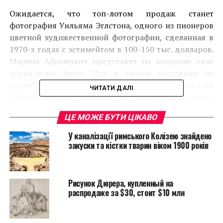
Ожидается, что топ-лотом продаж станет
фотография Уильяма Эглстона, одного из пионеров
цветной художественной фотографии, сделанная в
1970-х годах с эстимейтом в 100-150 тыс. долларов.
Марина Абрамович представит на аукционе свое
черно-белое фото “Дух в любом состоянии не
горит”, 2011, с эстимейтом 40-60 тыс. долларов, а Ай
ЧИТАТИ ДАЛІ
Вэйвэй – работу “Bubble of Ten” 2008 года, эстимейт
которой составил 350-450 тыс. долларов.
ЦЕ МОЖЕ БУТИ ЦІКАВО
У каналізації римського Колізею знайдено
закуски та кістки тварин віком 1900 років
Рисунок Дюрера, купленный на
распродаже за $30, стоит $10 млн