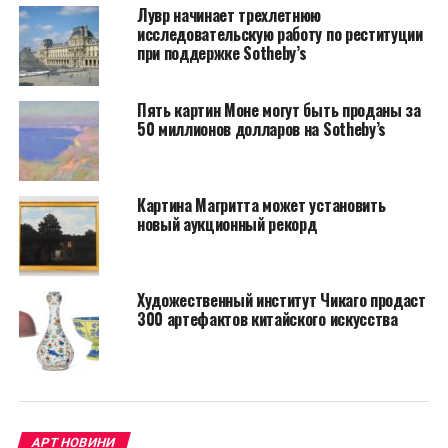
Лувр начинает трехлетнюю
исследовательскую работу по реституции
при поддержке Sotheby’s
Пять картин Моне могут быть проданы за
50 миллионов долларов на Sotheby’s
Уильям Эглстон, “Без названия”, 1970-е гг.
Картина Магритта может установить
новый аукционный рекорд
Художественный институт Чикаго продаст
300 артефактов китайского искусства
АРТ НОВИНИ