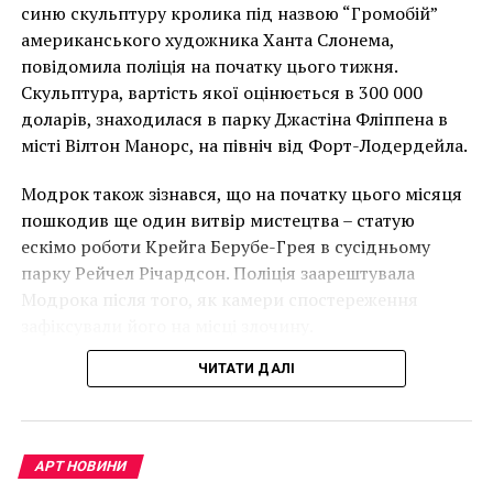
накинеться на упаковку чіпсів – сюжет графіті, що
синю скульптуру кролика під назвою “Громобій”
має ознаки вуличного художника Бенксі, на стіні в
американського художника Ханта Слонема,
Лоустофті на східному узбережжі Англії 8 серпня 2021
повідомила поліція на початку цього тижня.
року. (Фото Джастіна Талліса / AFP)
Скульптура, вартість якої оцінюється в 300 000
В інтерв’ю “Таймс” пан Куттс сказав:
доларів, знаходилася в парку Джастіна Фліппена в
місті Вілтон Манорс, на північ від Форт-Лодердейла.
“Спочатку це було
Модрок також зізнався, що на початку цього місяця
неймовірно, але з
пошкодив ще один витвір мистецтва – статую
розвитком подій це
ескімо роботи Крейга Берубе-Грея в сусідньому
парку Рейчел Річардсон. Поліція заарештувала
стало надзвичайно
Модрока після того, як камери спостереження
напруженим. Я не
зафіксували його на місці злочину.
впевнений, що Бенксі
ЧИТАТИ ДАЛІ
усвідомлює
непередбачувані
Инка Эссенхай, “Снежинка (розовая)”
наслідки для власників
АРТ НОВИНИ