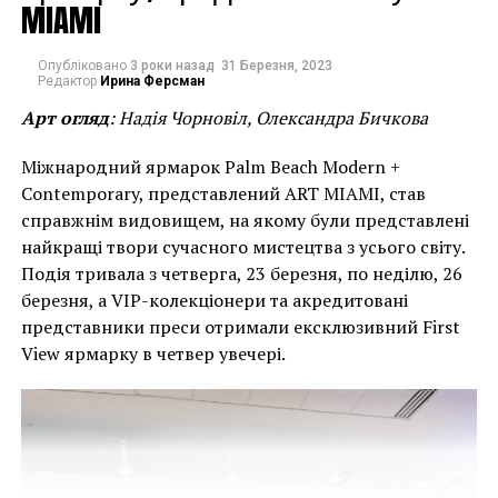
MIAMI
Unseen Amsterdam фокусируется на новинках, при
этом подчеркивая не только практику новых
фотографов, но также показывая ранее
Опубліковано
3 роки назад
31 Березня, 2023
Редактор
Ирина Ферсман
незамеченные снимки.
Арт огляд
: Надія Чорновіл, Олександра Бичкова
Міжнародний ярмарок Palm Beach Modern +
Contemporary, представлений ART MIAMI, став
справжнім видовищем, на якому були представлені
найкращі твори сучасного мистецтва з усього світу.
Подія тривала з четверга, 23 березня, по неділю, 26
березня, а VIP-колекціонери та акредитовані
представники преси отримали ексклюзивний First
View ярмарку в четвер увечері.
Среди ярких событий этого года – Photo Pleasure