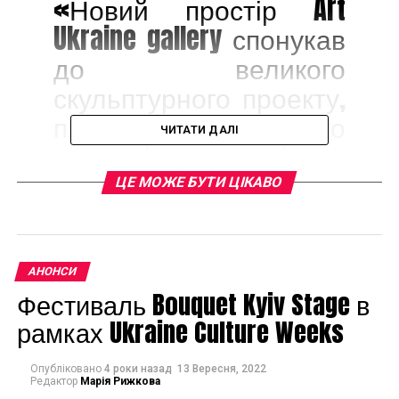
«Новий простір Art
Ukraine gallery спонукав
до великого
скульптурного проекту,
про продовження якого
ЧИТАТИ ДАЛІ
я мріяла декілька
років. Форум «Більше
ЦЕ МОЖЕ БУТИ ЦІКАВО
ніж скульптура» став в
якійсь мірі мистецькою
алітерацією
АНОНСИ
улюбленця тисяч
Фестиваль Bouquet Kyiv Stage в
шанувальників –
рамках Ukraine Culture Weeks
Великого
Опубліковано
4 роки назад
13 Вересня, 2022
скульптурного салону.
Редактор
Марія Рижкова