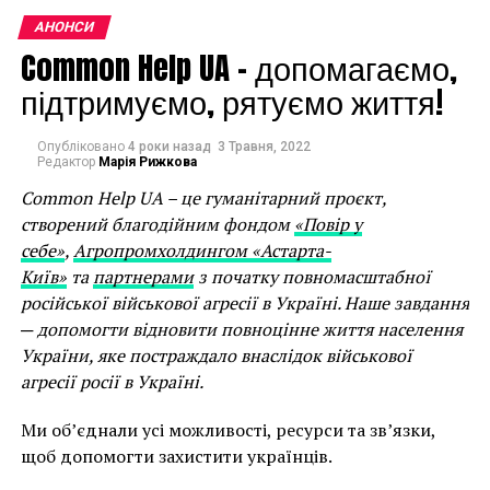
скульптурний форум
концертів класичної музики, святкування 85-річчя
відкриє чимало
АНОНСИ
композитора Валентина Сильвестрова, фотовиставка
Common Help UA – допомагаємо,
яскравих нових імен,
«Війна», кінопокази, музичні перформанси,
підтримуємо, рятуємо життя!
дискусії.
подарує нові смисли,
поставить нові
Ініціатива
Ukrainian Culture Weeks 2022
була
Опубліковано
4 роки назад
3 Травня, 2022
Редактор
Марія Рижкова
започаткована навесні 2022
Cherwell College
запитання. І
Oxford, Oxford University Ukrainian Society
та
Common Help UA – це гуманітарний проєкт,
найцікавіше, цей
культурним центром
«Дом Майстер Клас»
у
створений благодійним фондом
«Повір у
проект, що поєднує
підтримку України та українського культурного
себе»
,
Агропромхолдингом «Астарта-
надбання.
Київ»
та
партнерами
з початку повномасштабної
мистецтво і новітні
російської військової агресії в Україні. Наше завдання
технології, здатний
Перший сезон Ukraine Culture Weeks стане знаковим,
─ допомогти відновити повноцінне життя населення
оскільки відкриє його український
зацікавити навіть тих,
України, яке постраждало внаслідок військової
фестиваль
Bouquet Kyiv Stage
у партнерстві з
British
агресії росії в Україні.
хто віддає перевагу
Council, Українським інститутом та UA / UK
Seasons
. Bouquet Kyiv Stage спеціально для цієї
останньому», –
Наталя
Ми об’єднали усі можливості, ресурси та зв’язки,
події подорожує з Києва до Оксфорду зі своєю
щоб допомогти захистити українців.
Заболотна, засновник
програмою.