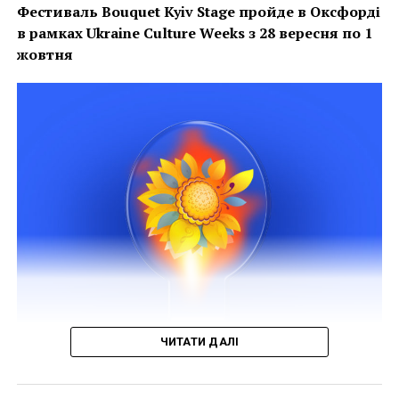
За десятиліття його
Фестиваль Bouquet Kyiv Stage пройде в Оксфорді
в рамках
Ukraine Culture Weeks з 28 вересня по 1
існування скульптура
жовтня
стала одним із
головних трендів
українського
колекціонування та
виросла ціла плеяда
успішних та
затребуваних
українських
скульпторів.
Переконана, що
ЧИТАТИ ДАЛІ
цьогорічний
Фото надано прес-службою Bouquet Kyiv Stage
З
28 вересня до 1 жовтня
в Оксфорді відбудуться 7