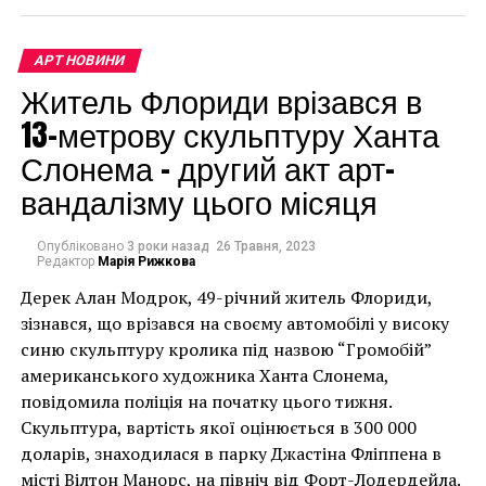
скульптуре небольшой сюжет, который происходил
с ним когда-то.
АРТ НОВИНИ
Житель Флориди врізався в
Этими уникальными работами можно любоваться
бесконечно. Стоит также отметить, что в скором
13-метрову скульптуру Ханта
состоится персональная выставка работ Джила.
Слонема – другий акт арт-
Выставка будет проходить в Нью-Йорке в
вандалізму цього місяця
Metropolitan Pavilion.
Опубліковано
3 роки назад
26 Травня, 2023
Редактор
Марія Рижкова
Дерек Алан Модрок, 49-річний житель Флориди,
Чоловік позує під макетом чайки, яка ось-ось
зізнався, що врізався на своєму автомобілі у високу
накинеться на упаковку чіпсів – сюжет графіті, що
синю скульптуру кролика під назвою “Громобій”
має ознаки вуличного художника Бенксі, на стіні в
американського художника Ханта Слонема,
Лоустофті на східному узбережжі Англії 8 серпня 2021
повідомила поліція на початку цього тижня.
року. (Фото Джастіна Талліса / AFP)
Скульптура, вартість якої оцінюється в 300 000
В інтерв’ю “Таймс” пан Куттс сказав:
доларів, знаходилася в парку Джастіна Фліппена в
місті Вілтон Манорс, на північ від Форт-Лодердейла.