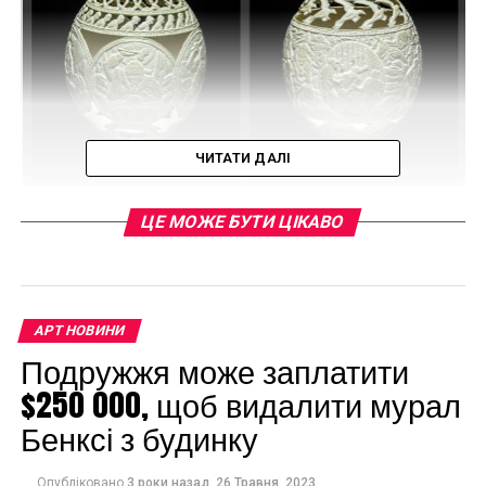
ЧИТАТИ ДАЛІ
ЦЕ МОЖЕ БУТИ ЦІКАВО
АРТ НОВИНИ
Подружжя може заплатити
$250 000, щоб видалити мурал
Шедевры из страусиных яиц от Джил Батл
Бенксі з будинку
Опубліковано
3 роки назад
26 Травня, 2023