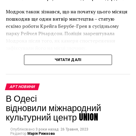
“Спочатку це було
Модрок також зізнався, що на початку цього місяця
неймовірно, але з
пошкодив ще один витвір мистецтва – статую
розвитком подій це
ескімо роботи Крейга Берубе-Грея в сусідньому
парку Рейчел Річардсон. Поліція заарештувала
стало надзвичайно
Модрока після того, як камери спостереження
напруженим. Я не
зафіксували його на місці злочину.
впевнений, що Бенксі
ЧИТАТИ ДАЛІ
усвідомлює
непередбачувані
наслідки для власників
АРТ НОВИНИ
будинків. Якби ми
В Одесі
могли повернути час
відновили міжнародний
культурний центр UNION
назад, ми б це
зробили”.
Опубліковано
3 роки назад
26 Травня, 2023
Редактор
Марія Рижкова