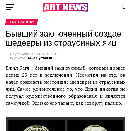
АРТ НОВИНИ
Бывший заключенный создает
шедевры из страусиных яиц
Опубліковано
19 Січня, 2016
Редактор
Нона Султанян
Джил Батл – бывший заключенный, который провел
целых 25 лет в заключении. Несмотря на это, он
начал создавать настоящие шедевры из страусиных
яиц. Самое удивительное то, что Джил никогда не
получал художественного образования и является
самоучкой. Однако его талант, как говорят, налицо.