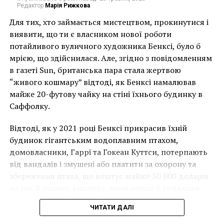
Читайте также:
Масштабная уличная 3D
Редактор
Марія Рижкова
инсталляция, посвященная Renault
Для тих, хто займається мистецтвом, прокинутися і
Впервые страусиное яйцо попало в руки Батла на
виявити, що ти є власником нової роботи
Филиппинах. На сегодняшний день в коллекции
потайливого вуличного художника Бенксі, було б
автора огромное количество филигранных работ из
мрією, що здійснилася. Але, згідно з повідомленням
страусиных яиц.
в газеті Sun, британська пара стала жертвою
“живого кошмару” відтоді, як Бенксі намалював
Порой, глядя на эти невероятно красивые резные
майже 20-футову чайку на стіні їхнього будинку в
скульптуры, сложно поверить, что они сделаны
Саффолку.
именно из страусиных яиц. Их высота достигает
максимум 15 см, однако детализация сюжета
Відтоді, як у 2021 році Бенксі прикрасив їхній
каждого из них просто поражает. Так как материал
будинок гігантським водоплавним птахом,
очень маленький и хрупкий, автор использует
домовласники, Гаррі та Гокеан Куттси, потерпають
высокоскоростную бормашину с небольшим
від вандалів і змушені або платити за охорону та
алмазным наконечником. По словам Джила, на
збереження птаха, що коштує майже 50 000 доларів
каждую свою скульптуру он тратит около месяца.
на рік. В іншому випадку, вони могли б видалити
Если станете более внимательно рассматривать
мурал, що може коштувати до чверті мільйона
ЧИТАТИ ДАЛІ
работы автора, то поймете, что основной темой
доларів.
рисунков является его тюремная жизнь. На каждой