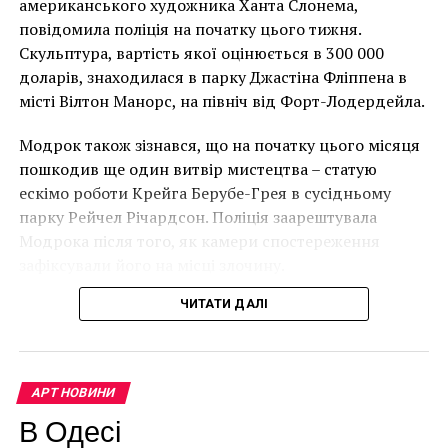
американського художника Ханта Слонема,
Лоустофті на східному узбережжі Англії 8 серпня 2021
повідомила поліція на початку цього тижня.
року. (Фото Джастіна Талліса / AFP)
Скульптура, вартість якої оцінюється в 300 000
В інтерв’ю “Таймс” пан Куттс сказав:
доларів, знаходилася в парку Джастіна Фліппена в
місті Вілтон Манорс, на північ від Форт-Лодердейла.
“Спочатку це було
Модрок також зізнався, що на початку цього місяця
неймовірно, але з
пошкодив ще один витвір мистецтва – статую
розвитком подій це
ескімо роботи Крейга Берубе-Грея в сусідньому
парку Рейчел Річардсон. Поліція заарештувала
стало надзвичайно
Модрока після того, як камери спостереження
напруженим. Я не
зафіксували його на місці злочину.
впевнений, що Бенксі
ЧИТАТИ ДАЛІ
усвідомлює
непередбачувані
наслідки для власників
АРТ НОВИНИ
будинків. Якби ми
В Одесі