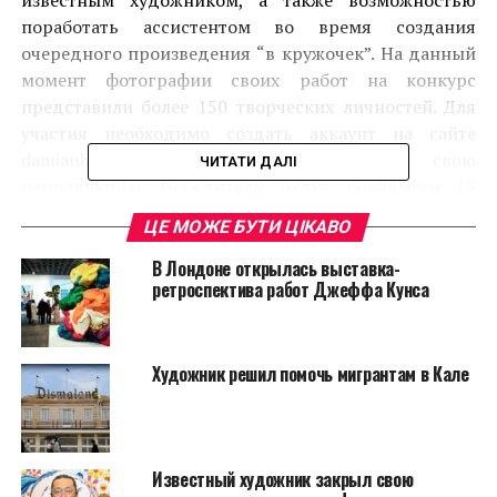
известным художником, а также возможностью
поработать ассистентом во время создания
очередного произведения “в кружочек”. На данный
момент фотографии своих работ на конкурс
представили более 150 творческих личностей. Для
участия необходимо создать аккаунт на сайте
damianhirstchallenge.qa и загрузить свою
ЧИТАТИ ДАЛІ
репродукцию. Победители будут объявлены 13
января 2014 года.
ЦЕ МОЖЕ БУТИ ЦІКАВО
В Лондоне открылась выставка-
ретроспектива работ Джеффа Кунса
Художник решил помочь мигрантам в Кале
Известный художник закрыл свою