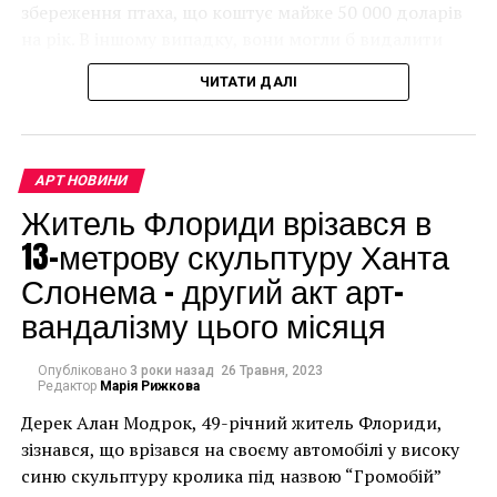
збереження птаха, що коштує майже 50 000 доларів
на рік. В іншому випадку, вони могли б видалити
мурал, що може коштувати до чверті мільйона
ЧИТАТИ ДАЛІ
доларів.
АРТ НОВИНИ
Житель Флориди врізався в
13-метрову скульптуру Ханта
Слонема – другий акт арт-
вандалізму цього місяця
Опубліковано
3 роки назад
26 Травня, 2023
Редактор
Марія Рижкова
Дерек Алан Модрок, 49-річний житель Флориди,
Чоловік позує під макетом чайки, яка ось-ось
зізнався, що врізався на своєму автомобілі у високу
накинеться на упаковку чіпсів – сюжет графіті, що
синю скульптуру кролика під назвою “Громобій”
має ознаки вуличного художника Бенксі, на стіні в