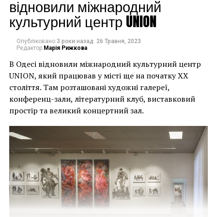
могли повернути час
відновили міжнародний
культурний центр UNION
назад, ми б це
зробили”.
Опубліковано
3 роки назад
26 Травня, 2023
Редактор
Марія Рижкова
В Одесі відновили міжнародний культурний центр
Хулігани, які намагалися зафарбувати мурал, злодії,
UNION, який працював у місті ще на початку XX
які відколювали зафарбовані фрагменти, щоб
століття. Там розташовані художні галереї,
продати їх у Facebook, тріщини в стіні та члени
конференц-зали, літературний клуб, виставковий
окружної ради – це лише деякі з неприємностей, з
простір та великий концертний зал.
якими довелося зіткнутися Куттсам. Після крадіжки
їм довелося за власний кошт найняти охоронця,
який би наглядав за муралом вночі.
Єдиний вихід, кажуть Куттси, – це зняти 22-тонну
фреску, а для цього за останній місяць довелося
“зміцнити її 12 шарами смоли, скловолокна і
п’ятьма тоннами сталі, а також використовувати 40-
Хант Слонем “Thunderbunny”, 2022
футовий кран, щоб забрати її”.
Слонем, зі свого боку, вперше почув про акт