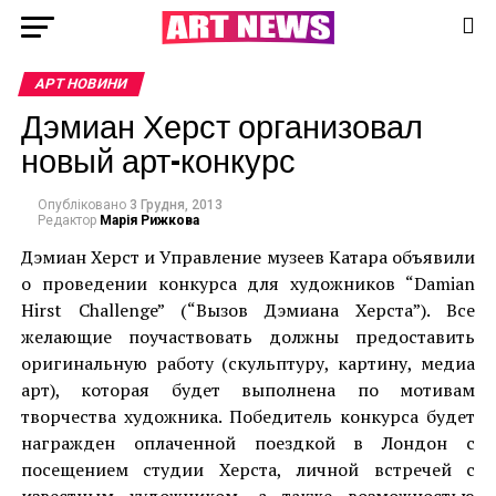
АРТ НОВИНИ
Дэмиан Херст организовал
новый арт-конкурс
Опубліковано
3 Грудня, 2013
Редактор
Марія Рижкова
Дэмиан Херст и Управление музеев Катара объявили
о проведении конкурса для художников “Damian
Hirst Challenge” (“Вызов Дэмиана Херста”). Все
желающие поучаствовать должны предоставить
оригинальную работу (скульптуру, картину, медиа
арт), которая будет выполнена по мотивам
творчества художника. Победитель конкурса будет
награжден оплаченной поездкой в Лондон с
посещением студии Херста, личной встречей с