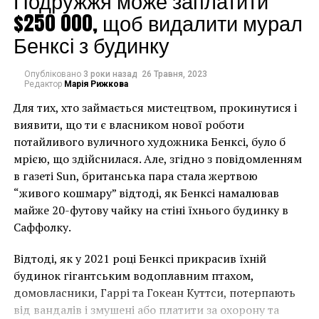
Подружжя може заплатити
департамент США выделил миллион на скульптуру
$250 000, щоб видалити мурал
Бенксі з будинку
ПОПЕРЕДНЯ СТАТТЯ
Опубликованы украденные нацистами
произведения искусства
Опубліковано
3 роки назад
26 Травня, 2023
Редактор
Марія Рижкова
Для тих, хто займається мистецтвом, прокинутися і
виявити, що ти є власником нової роботи
потайливого вуличного художника Бенксі, було б
мрією, що здійснилася. Але, згідно з повідомленням
в газеті Sun, британська пара стала жертвою
“живого кошмару” відтоді, як Бенксі намалював
майже 20-футову чайку на стіні їхнього будинку в
Саффолку.
Відтоді, як у 2021 році Бенксі прикрасив їхній
будинок гігантським водоплавним птахом,
домовласники, Гаррі та Гокеан Куттси, потерпають
від вандалів і змушені або платити за охорону та