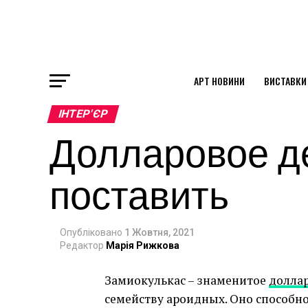
АРТ НОВИНИ
ВИСТАВКИ
ok
ІНТЕР'ЄР
Долларовое де
st
поставить
pp
Опубліковано
1 Жовтня, 2021
am
Редактор
Марія Рижкова
Замиокулькас – знаменитое
долла
семейству ароидных. Оно способно