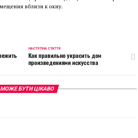
мещения вблизи к окну.
p
egram
opy
ink
НАСТУПНА СТАТТЯ
свежить
Как правильно украсить дом
произведениями искусства
 МОЖЕ БУТИ ЦІКАВО