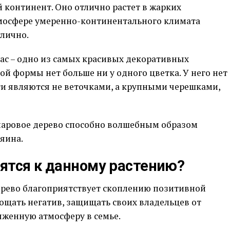
 континент. Оно отлично растет в жарких
тмосфере умеренно-континентального климата
тлично.
ас – одно из самых красивых декоративных
ой формы нет больше ни у одного цветка. У него нет
ги являются не веточками, а крупными черешками,
лларовое дерево способно волшебным образом
яина.
ятся к данному растению?
ерево благоприятствует скоплению позитивной
лощать негатив, защищать своих владельцев от
яженную атмосферу в семье.