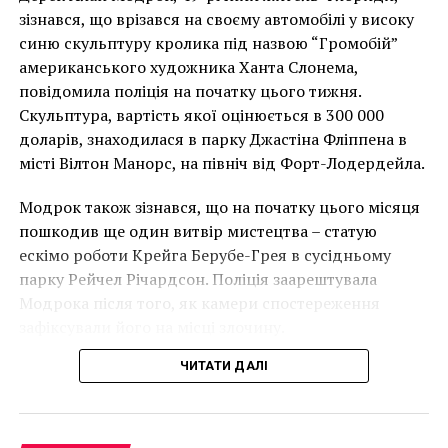
Чоловік позує під макетом чайки, яка ось-ось
зізнався, що врізався на своєму автомобілі у високу
накинеться на упаковку чіпсів – сюжет графіті, що
синю скульптуру кролика під назвою “Громобій”
має ознаки вуличного художника Бенксі, на стіні в
американського художника Ханта Слонема,
Лоустофті на східному узбережжі Англії 8 серпня 2021
повідомила поліція на початку цього тижня.
року. (Фото Джастіна Талліса / AFP)
Скульптура, вартість якої оцінюється в 300 000
В інтерв’ю “Таймс” пан Куттс сказав:
доларів, знаходилася в парку Джастіна Фліппена в
місті Вілтон Манорс, на північ від Форт-Лодердейла.
“Спочатку це було
Модрок також зізнався, що на початку цього місяця
неймовірно, але з
пошкодив ще один витвір мистецтва – статую
розвитком подій це
ескімо роботи Крейга Берубе-Грея в сусідньому
парку Рейчел Річардсон. Поліція заарештувала
стало надзвичайно
Модрока після того, як камери спостереження
напруженим. Я не
зафіксували його на місці злочину.
впевнений, що Бенксі
ЧИТАТИ ДАЛІ
усвідомлює
непередбачувані