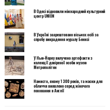
В Одесі відновили міжнародний культурний
центр UNION
В ходе раскопок в Велиа в итальянском регионе
Кампания также были найдены остатки стен храмов
и вазы.
В Україні заарештовано вісьмох осіб за
спробу викрадення муралу Бенксі
В cdjtv пресс-релизе Дарио Франческини, министр
культуры Италии, назвал остатки храма частью
“древнейшего архаического храма,
посвященного Афине на акрополе Элея-Велия”
У Нью-Йорку вилучено артефакти з
,
колекції довіреної особи музею
добавив:
Метрополітен
“Важно продолжать
Намисто, якому 1 300 років, та маски для
уверенно
обличчя виявлено серед жіночого
поховання в Англії
инвестировать в
археологические