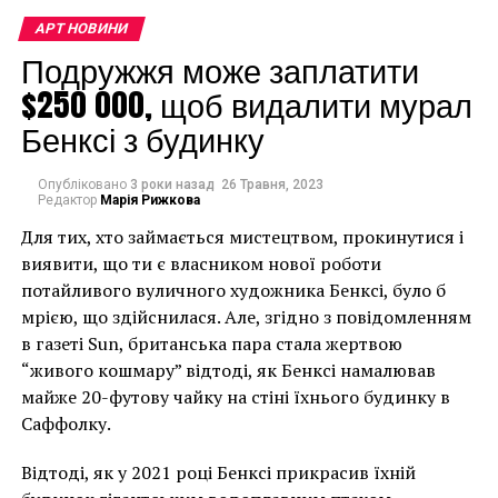
исследования,
которые не
АРТ НОВИНИ
Подружжя може заплатити
перестают
$250 000, щоб видалити мурал
возвращать важные
Бенксі з будинку
фрагменты истории
Средиземноморья”.
Опубліковано
3 роки назад
26 Травня, 2023
Редактор
Марія Рижкова
Для тих, хто займається мистецтвом, прокинутися і
Находки относятся к самым ранним годам
виявити, що ти є власником нової роботи
существования города, основанного около 540 года
потайливого вуличного художника Бенксі, було б
до н.э. переселенцами из Малой Азии – фокейцами.
мрією, що здійснилася. Але, згідно з повідомленням
Как заявило Министерство культуры Италии,
в газеті Sun, британська пара стала жертвою
“учитывая важные результаты новых
“живого кошмару” відтоді, як Бенксі намалював
исследований, будут запланированы новые
майже 20-футову чайку на стіні їхнього будинку в
изыскания… для реконструкции истории
Саффолку.
греческой колонии”.
Відтоді, як у 2021 році Бенксі прикрасив їхній
Facebook
Twitter
Pinterest
WhatsApp
Viber
Telegram
Copy