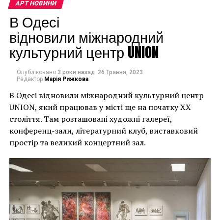
наслідки для власників
АРТ НОВИНИ
будинків. Якби ми
В Одесі
могли повернути час
відновили міжнародний
культурний центр UNION
назад, ми б це
зробили”.
Опубліковано
3 роки назад
26 Травня, 2023
Редактор
Марія Рижкова
В Одесі відновили міжнародний культурний центр
Хулігани, які намагалися зафарбувати мурал, злодії,
UNION, який працював у місті ще на початку XX
які відколювали зафарбовані фрагменти, щоб
століття. Там розташовані художні галереї,
продати їх у Facebook, тріщини в стіні та члени
конференц-зали, літературний клуб, виставковий
окружної ради – це лише деякі з неприємностей, з
простір та великий концертний зал.
якими довелося зіткнутися Куттсам. Після крадіжки
їм довелося за власний кошт найняти охоронця,
який би наглядав за муралом вночі.
Єдиний вихід, кажуть Куттси, – це зняти 22-тонну
фреску, а для цього за останній місяць довелося
“зміцнити її 12 шарами смоли, скловолокна і