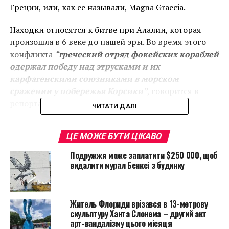
Греции, или, как ее называли, Magna Graecia.
Находки относятся к битве при Алалии, которая
произошла в 6 веке до нашей эры. Во время этого
конфликта
“греческий отряд фокейских кораблей
одержал победу над этрусками и их
карфагенскими союзниками в морском
сражении у побережья Корсики”
, говорится в
репортаже газеты The Guardian.
ЧИТАТИ ДАЛІ
ЦЕ МОЖЕ БУТИ ЦІКАВО
Подружжя може заплатити $250 000, щоб
видалити мурал Бенксі з будинку
Житель Флориди врізався в 13-метрову
скульптуру Ханта Слонема – другий акт
арт-вандалізму цього місяця