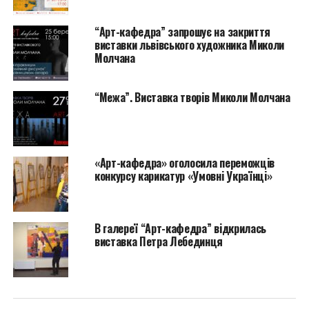
“Арт-кафедра” запрошує на закриття
виставки львівського художника Миколи
Молчана
“Межа”. Виставка творів Миколи Молчана
Конкурс триватиме з 24 жовтня до 7 грудня 2016
року.
Участь в конкурсі можуть брати як професійні
«Арт-кафедра» оголосила переможців
художники, так і аматори образотворчого
конкурсу карикатур «Умовні Українці»
мистецтва. Всі роботи подані до участі мають
відповідати тематиці конкурсу.
В галереї “Арт-кафедра” відкрилась
Карикатури, надіслані на конкурс не рецензуються.
виставка Петра Лебединця
Твори переможців залишаються у власності Галереї
“Арт-кафедра”. Наданням роботи на конкурс автор
підтверджує повну згоду з умовами конкурсу, а
також згоду на публікацію малюнка (конкурсної