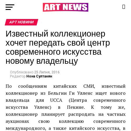
АРТ НОВИНИ
Известный коллекционер
хочет передать свой центр
современного искусства
новому владельцу
Опубліковано
25 Липня, 2016
Редактор
Нона Султанян
По сообщениям китайских СМИ, известный
коллекционер из Бельгии Ги Улленс ищет нового
владельца для UCCA (Центра современного
искусства Улленс) в Пекине. К тому же,
коллекционер планирует распродать на частных
аукционах свою коллекцию современного
международного, а также китайского искусства, в