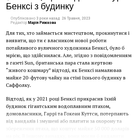
Бенксі з будинку
Опубліковано
3 роки назад
26 Травня, 2023
Редактор
Марія Рижкова
Для тих, хто займається мистецтвом, прокинутися і
виявити, що ти є власником нової роботи
потайливого вуличного художника Бенксі, було б
Ги Улленс с супругой
мрією, що здійснилася. Але, згідно з повідомленням
в газеті Sun, британська пара стала жертвою
Читайте также:
В Тейт Модерн
“живого кошмару” відтоді, як Бенксі намалював
продемонстрировали обновленное здание
майже 20-футову чайку на стіні їхнього будинку в
Саффолку.
Отметим, что меценаты и коллекционеры Мириам и
Ги Улленс основали UCCA в 2007 году. Центр
Відтоді, як у 2021 році Бенксі прикрасив їхній
практически сразу стал катализатором развития
будинок гігантським водоплавним птахом,
культуры и современного искусства в Китае. В UCCA
домовласники, Гаррі та Гокеан Куттси, потерпають
были представлены множество работ современных
від вандалів і змушені або платити за охорону та
китайских художников, а также там прошло около
збереження птаха, що коштує майже 50 000 доларів
100 знаковых выставок.
на рік. В іншому випадку, вони могли б видалити