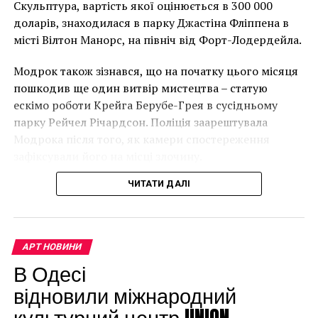
року. (Фото Джастіна Талліса / AFP)
Скульптура, вартість якої оцінюється в 300 000
подделок
В інтерв’ю “Таймс” пан Куттс сказав:
доларів, знаходилася в парку Джастіна Фліппена в
місті Вілтон Манорс, на північ від Форт-Лодердейла.
“Спочатку це було
Модрок також зізнався, що на початку цього місяця
неймовірно, але з
пошкодив ще один витвір мистецтва – статую
розвитком подій це
ескімо роботи Крейга Берубе-Грея в сусідньому
парку Рейчел Річардсон. Поліція заарештувала
стало надзвичайно
Модрока після того, як камери спостереження
напруженим. Я не
зафіксували його на місці злочину.
впевнений, що Бенксі
ЧИТАТИ ДАЛІ
усвідомлює
непередбачувані
наслідки для власників
АРТ НОВИНИ
будинків. Якби ми
В Одесі
могли повернути час
відновили міжнародний
культурний центр UNION