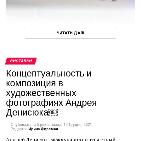
поколений», –
прокомментировал
свою работу Лоренцо
ЧИТАТИ ДАЛІ
Куинн.
ВИСТАВКИ
Концептуальность и
композиция в
художественных
фотографиях Андрея
Денисюка￼
Опубліковано
5 років назад
14 Грудня, 2021
Редактор
Ирина Ферсман
Андрей Денисюк, международно-известный