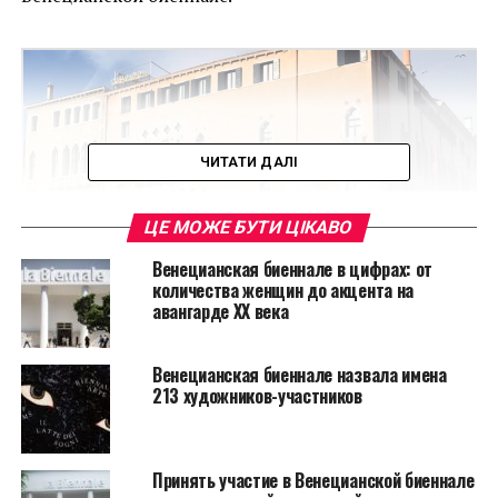
ЧИТАТИ ДАЛІ
ЦЕ МОЖЕ БУТИ ЦІКАВО
Венецианская биеннале в цифрах: от
количества женщин до акцента на
авангарде XX века
Скульптура под названием «Поддержка» (Support)
была создана совместно с лондонской галереей
Венецианская биеннале назвала имена
213 художников-участников
Halcyon Gallery и Венецией. Ее можно будет увидеть
до 26 ноября. Инсталляция призвана быть
одновременно предупреждением об
Принять участие в Венецианской биеннале
экзистенциальной угрозе, с которой сталкиваются