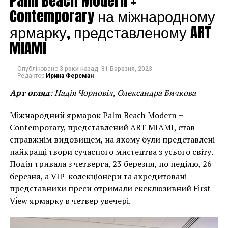
Palm Beach Modern +
говорится в
Contemporary на міжнародному
публикации галереи
ярмарку, представленому ART
Halcyon.
MIAMI
«Венеция – это
Опубліковано
3 роки назад
31 Березня, 2023
Редактор
Ирина Ферсман
плавучий город
Арт огляд
: Надія Чорновіл, Олександра Бичкова
искусства,
Міжнародний ярмарок Palm Beach Modern +
вдохновляющий
Contemporary, представлений ART MIAMI, став
культуры всего мира
справжнім видовищем, на якому були представлені
на протяжении многих
найкращі твори сучасного мистецтва з усього світу.
Подія тривала з четверга, 23 березня, по неділю, 26
веков. Однако, чтобы
березня, а VIP-колекціонери та акредитовані
все было также и в
представники преси отримали ексклюзивний First
будущем, городу нужна
View ярмарку в четвер увечері.
поддержка новых