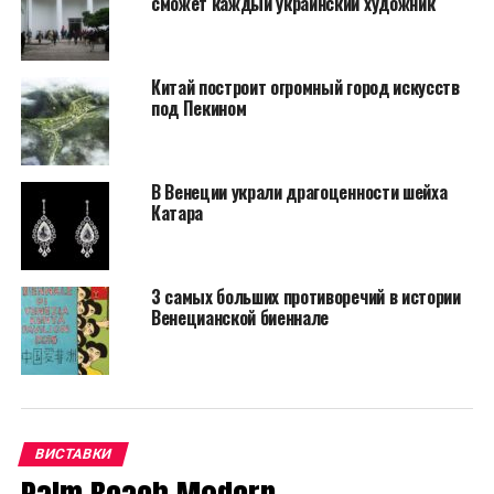
сможет каждый украинский художник
такие города, как Венеция, из-за повышения уровня
воды в море. Это также призыв к действию –
напоминание о том, что мы, как пара гигантских
Китай построит огромный город искусств
белых рук, можем играть роль в замедлении
под Пекином
глобального потепления.
«Поддержка»
В Венеции украли драгоценности шейха
отражает «две
Катара
стороны человеческой
природы: творческую и
3 самых больших противоречий в истории
разрушительную, а
Венецианской биеннале
также способность
людей действовать и
влиять на историю и
окружающую среду», –
ВИСТАВКИ