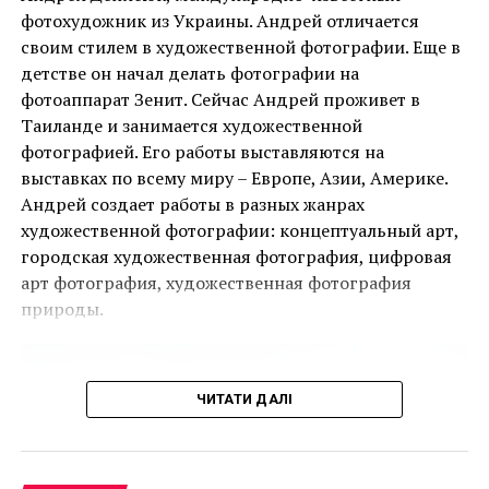
фотохудожник из Украины. Андрей отличается
своим стилем в художественной фотографии. Еще в
детстве он начал делать фотографии на
Ця подія, яку не можна пропустити, дала
фотоаппарат Зенит. Сейчас Андрей проживет в
можливість поціновувачам мистецтва придбати
Таиланде и занимается художественной
деякі з найбільш інвестиційно привабливих творів
фотографией. Его работы выставляются на
ще до того, як ярмарок відкрився для публіки.
выставках по всему миру – Европе, Азии, Америке.
Куинн создал данную работу в своей студии в
Андрей создает работы в разных жанрах
Барселоне, используя древний метод, известный
Однією з найяскравіших подій ярмарку стала
художественной фотографии: концептуальный арт,
как «литье по выплавляемым моделям». Хотя
виставка двадцяти чотирьох вибраних робіт
городская художественная фотография, цифровая
инсталляция призвана вызывать как отчаяние, так и
Руперта Гарсії, одного з найвідоміших художників-
арт фотография, художественная фотография
надежду, Куинн также показал, что это имеет для
чикано, представлених колекцією спадщини
природы.
него более личный смысл.
Коркорана Музею Американського університету.
Куратором виставки виступив Джек Расмуссен,
В интервью Mashable
директор і куратор музею, за підтримки Bourlet Art
ЧИТАТИ ДАЛІ
он говорит: «У меня
Logistics.
трое детей, и я думаю
Ще одним помітним аспектом ярмарку був
Artsy.net
, офіційний онлайн-партнер PBM+C, який