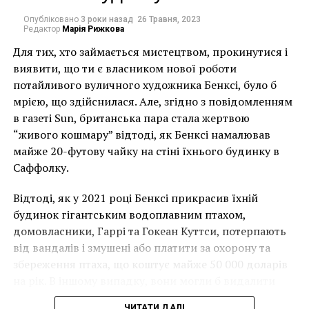
стоящей скульптурой птицы в мире. Массивный
сокол в высоту 12,5 метров, с размахом крыльев
Опубліковано
3 роки назад
26 Травня, 2023
Редактор
Марія Рижкова
около 21 метров. Это художественное произведение
Для тих, хто займається мистецтвом, прокинутися і
высотой в четырехэтажное здание стоит перед
виявити, що ти є власником нової роботи
стадионом представляя собой инженерное чудо.
потайливого вуличного художника Бенксі, було б
«Мне всегда
мрією, що здійснилася. Але, згідно з повідомленням
в газеті Sun, британська пара стала жертвою
нравилось вызывать
“живого кошмару” відтоді, як Бенксі намалював
интерес», – говорит
майже 20-футову чайку на стіні їхнього будинку в
Саффолку.
Gabor Miklos Szoke. –
«Для меня особая
Відтоді, як у 2021 році Бенксі прикрасив їхній
будинок гігантським водоплавним птахом,
честь, что именно
домовласники, Гаррі та Гокеан Куттси, потерпають
меня попросили
від вандалів і змушені або платити за охорону та
сделать это».
збереження птаха, що коштує майже 50 000 доларів
на рік. В іншому випадку, вони могли б видалити
мурал, що може коштувати до чверті мільйона
ЧИТАТИ ДАЛІ