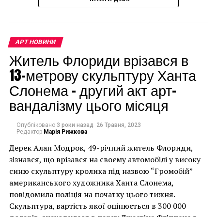
доларів.
АРТ НОВИНИ
Житель Флориди врізався в
13-метрову скульптуру Ханта
Слонема – другий акт арт-
вандалізму цього місяця
Опубліковано
3 роки назад
26 Травня, 2023
Скульптура была собрана в Будапеште и отправлена ​​
Редактор
Марія Рижкова
в США, разделенная на 4 части: она состоит из более
Дерек Алан Модрок, 49-річний житель Флориди,
чем 1000 отдельных предметов. На строительство
Чоловік позує під макетом чайки, яка ось-ось
зізнався, що врізався на своєму автомобілі у високу
потребовалось более 150 человек, но для Шока
накинеться на упаковку чіпсів – сюжет графіті, що
синю скульптуру кролика під назвою “Громобій”
время и усилия были достойными конечного
має ознаки вуличного художника Бенксі, на стіні в
американського художника Ханта Слонема,
результата.
Лоустофті на східному узбережжі Англії 8 серпня 2021
повідомила поліція на початку цього тижня.
року. (Фото Джастіна Талліса / AFP)
Скульптура, вартість якої оцінюється в 300 000
«Он немного похож на
В інтерв’ю “Таймс” пан Куттс сказав: