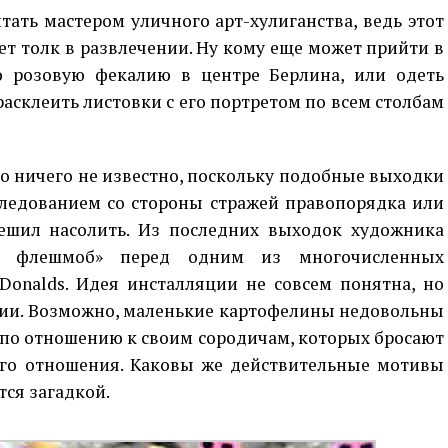
ать мастером уличного арт-хулиганства, ведь этот
т толк в развлечении. Ну кому еще может прийти в
ю розовую фекалию в центре Берлина, или одеть
расклеить листовки с его портретом по всем столбам
бо ничего не известно, поскольку подобные выходки
следованием со стороны стражей правопорядка или
ешил насолить. Из последних выходок художника
ый флешмоб» перед одним из многочисленных
Donalds. Идея инсталляции не совсем понятна, но
ии. Возможно, маленькие картофелины недовольны
по отношению к своим сородичам, которых бросают
ого отношения. Каковы же действительные мотивы
тся загадкой.