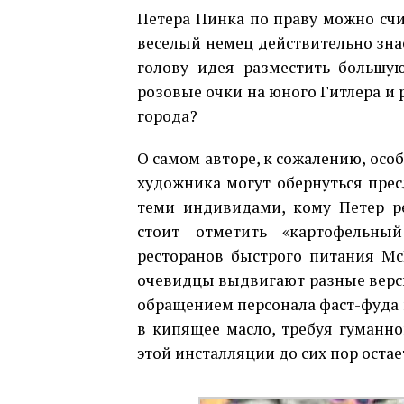
Петера Пинка по праву можно счит
веселый немец действительно знае
голову идея разместить большу
розовые очки на юного Гитлера и 
города?
О самом авторе, к сожалению, осо
художника могут обернуться пре
теми индивидами, кому Петер р
стоит отметить «картофельн
ресторанов быстрого питания Mc
очевидцы выдвигают разные верс
обращением персонала фаст-фуда 
в кипящее масло, требуя гуманн
этой инсталляции до сих пор остае