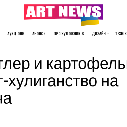
АУКЦІОНИ
АНОНСИ
ПРО ХУДОЖНИКІВ
ДИЗАЙН
ТЕХНІК
тлер и картофел
-хулиганство на
на