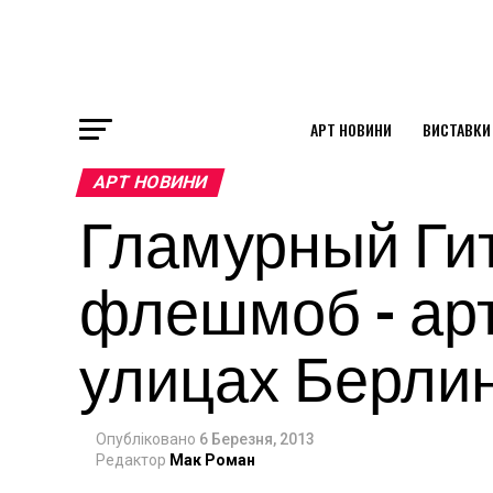
АРТ НОВИНИ
ВИСТАВКИ
ok
АРТ НОВИНИ
Гламурный Ги
st
флешмоб – арт
pp
улицах Берли
am
Опубліковано
6 Березня, 2013
Редактор
Мак Роман