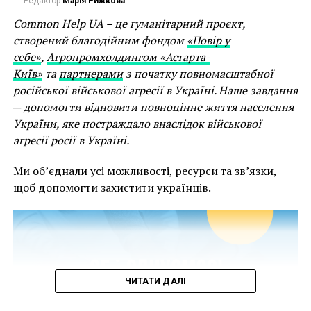
Редактор
Марія Рижкова
започаткована навесні 2022
Cherwell College
Oxford, Oxford University Ukrainian Society
та
Common Help UA – це гуманітарний проєкт,
культурним центром
«Дом Майстер Клас»
у
створений благодійним фондом
«Повір у
підтримку України та українського культурного
себе»
,
Агропромхолдингом «Астарта-
надбання.
Київ»
та
партнерами
з початку повномасштабної
російської військової агресії в Україні. Наше завдання
Перший сезон Ukraine Culture Weeks стане знаковим,
─ допомогти відновити повноцінне життя населення
оскільки відкриє його український
України, яке постраждало внаслідок військової
фестиваль
Bouquet Kyiv Stage
у партнерстві з
British
агресії росії в Україні.
Council, Українським інститутом та UA / UK
Seasons
. Bouquet Kyiv Stage спеціально для цієї
Ми об’єднали усі можливості, ресурси та зв’язки,
події подорожує з Києва до Оксфорду зі своєю
щоб допомогти захистити українців.
програмою.
Головний меседж Bouquet Kyiv Stage —
Gratitude
from UA to UK
.
«
Велика Британія була однією з перших країн світу,
ЧИТАТИ ДАЛІ
Про Нео-каліграфію:
Це мистецтво оформлення
яка чітко і безкомпромісно заявила про свою
японських ієрогліфів-знаків в експресивній,