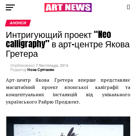
АНОНСИ
Интригующий проект “Neo
calligraphy” в арт-центре Якова
Гретера
Опубліковано
7 Листопада, 2016
Редактор
Нона Султанян
Арт-центр Якова Гретера вперше представляє
масштабний проект японської каліграфії та
концептуальних інсталяцій від унікального
українського Райрю Проджект.