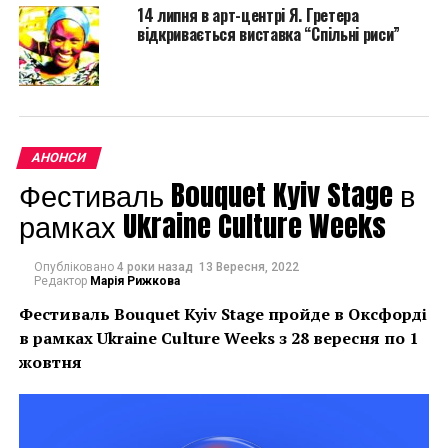
14 липня в арт-центрі Я. Гретера
відкривається виставка “Спільні риси”
Райрю – це не просто мистецтво, а й певний рух,
стиль життя, який відтворює багатий духовний світ,
дозволяючи заглянути в фундаментальні принципи
АНОНСИ
реальності і пізнання відносин людини і світу. При
Фестиваль Bouquet Kyiv Stage в
вивченні класичної каліграфії у митця виникла ідея
створити роботу, в якій неможливо провести грань,
рамках Ukraine Culture Weeks
між ієрогліфом-знаком, і його мальовничим чином,
який допоміг би глядачеві візуально сприйняти
Опубліковано
4 роки назад
13 Вересня, 2022
роботу, не розуміючи значення, що фактично
Редактор
Марія Рижкова
об’єднує східне і західне мистецтво. В кінцевому
Фестиваль Bouquet Kyiv Stage пройде в Оксфорді
підсумку був створений новий стиль – «Нео-
в рамках
Ukraine Culture Weeks з 28 вересня по 1
каліграфія».
жовтня
Глядач буквально змушений вгадувати істинний
сенс роботи, одночасно автор фактично встановлює