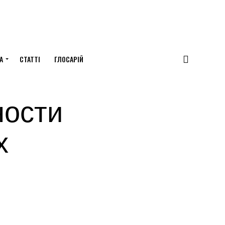
А
СТАТТІ
ГЛОСАРІЙ
ности
х