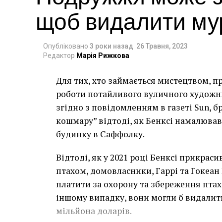
щоб видалити мур
Опубліковано
3 роки назад
26 Травня, 2023
Редактор
Марія Рижкова
Для тих, хто займається мистецтвом, п
роботи потайливого вуличного художник
згідно з повідомленням в газеті Sun, 
кошмару” відтоді, як Бенксі намалював
будинку в Саффолку.
Відтоді, як у 2021 році Бенксі прикра
птахом, домовласники, Гаррі та Гокеан 
платити за охорону та збереження птаха
іншому випадку, вони могли б видалит
мільйона доларів.