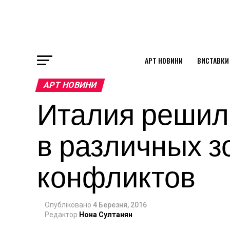
АРТ НОВИНИ
ВИСТАВКИ
ok
АРТ НОВИНИ
Италия решил
st
в различных 
pp
конфликтов
am
Опубліковано
4 Березня, 2016
Редактор
Нона Султанян