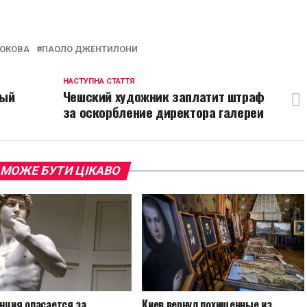
p
egram
opy
ink
БОКОВА
ПАОЛО ДЖЕНТИЛОНИ
НАСТУПНА СТАТТЯ
ный
Чешский художник заплатит штраф
за оскорбление директора галереи
 МОЖЕ БУТИ ЦІКАВО
нция опасается за
Киев вернул похищенные из