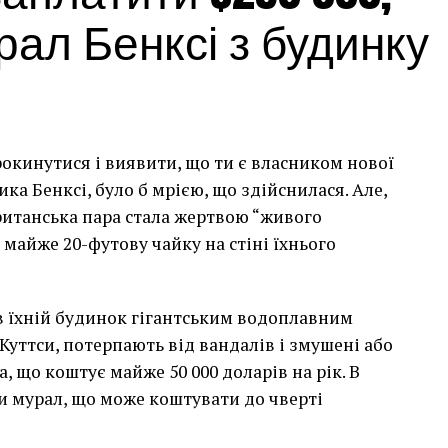
ал Бенксі з будинку
рокинутися і виявити, що ти є власником нової
а Бенксі, було б мрією, що здійснилася. Але,
британська пара стала жертвою “живого
 майже 20-футову чайку на стіні їхнього
сив їхній будинок гігантським водоплавним
Куттси, потерпають від вандалів і змушені або
, що коштує майже 50 000 доларів на рік. В
и мурал, що може коштувати до чверті