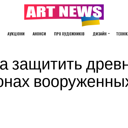
АУКЦІОНИ
АНОНСИ
ПРО ХУДОЖНИКІВ
ДИЗАЙН
ТЕХНІК
а защитить древ
зонах вооруженны