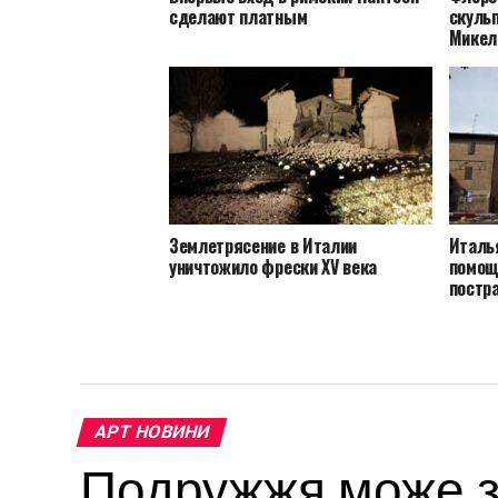
сделают платным
скуль
Микел
Землетрясение в Италии
Италь
уничтожило фрески XV века
помощ
постр
АРТ НОВИНИ
Подружжя може за