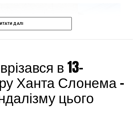
ИТАТИ ДАЛІ
різався в 13-
ру Ханта Слонема –
андалізму цього