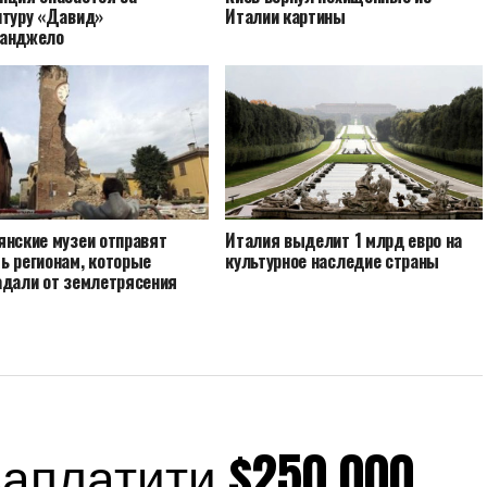
птуру «Давид»
Италии картины
анджело
янские музеи отправят
Италия выделит 1 млрд евро на
ь регионам, которые
культурное наследие страны
адали от землетрясения
платити $250 000,