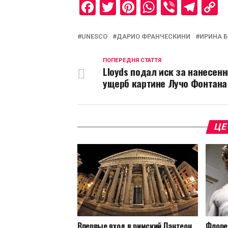
Facebook
Twitter
Pinterest
WhatsAp
Viber
Tel
C
L
UNESCO
ДАРИО ФРАНЧЕСКИНИ
ИРИНА 
ПОПЕРЕДНЯ СТАТТЯ
Lloyds подал иск за нанесен
ущерб картине Лучо Фонтана
ЦЕ
Впервые вход в римский Пантеон
Флоре