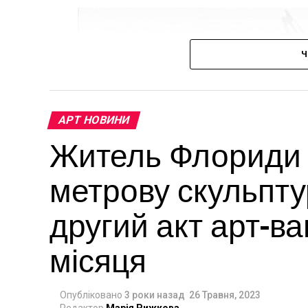
Ч
АРТ НОВИНИ
Житель Флориди в
метрову скульпту
другий акт арт-в
місяця
Опубліковано
3 роки назад
26 Травня, 2023