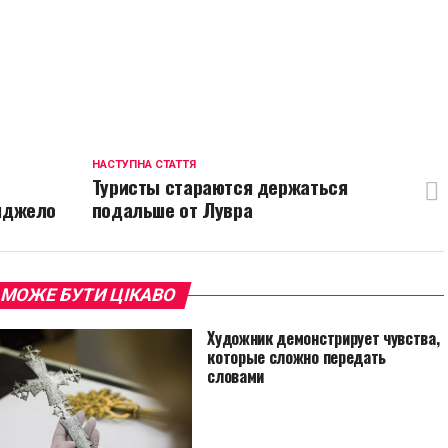
p
egram
opy
ink
НАСТУПНА СТАТТЯ
Туристы стараются держаться
нджело
подальше от Лувра
 МОЖЕ БУТИ ЦІКАВО
Художник демонстрирует чувства,
которые сложно передать
словами