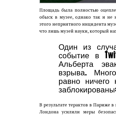
Площадь была полностью оцепле
обыск в музее, однако так и не 
этого неприятного инцидента музе
что лишь музей науки, который на
Один из случ
событие в Twi
Альберта эва
взрыва. Мног
равно ничего 
заблокированы
В результате терактов в Париже в
Лондона усилили меры безопас