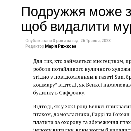
Подружжя може за
щоб видалити мур
Опубліковано
3 роки назад
26 Травня, 2023
Редактор
Марія Рижкова
Для тих, хто займається мистецтвом, п
роботи потайливого вуличного художник
згідно з повідомленням в газеті Sun, 
кошмару” відтоді, як Бенксі намалював
будинку в Саффолку.
Відтоді, як у 2021 році Бенксі прикра
птахом, домовласники, Гаррі та Гокеан 
платити за охорону та збереження птаха
іншому випадку, вони могли б видалит