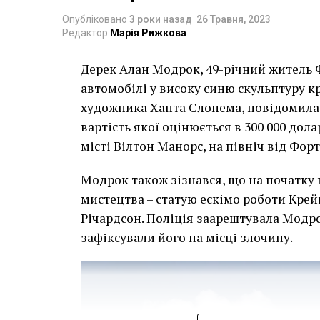
Опубліковано
3 роки назад
26 Травня, 2023
Редактор
Марія Рижкова
Дерек Алан Модрок, 49-річний житель Ф
Чоловік позує під макетом чайки, яка ось-о
автомобілі у високу синю скульптуру 
має ознаки вуличного художника Бенксі, на с
художника Ханта Слонема, повідомила 
серпня 2021 року. (Фото Джастіна Талліса /
вартість якої оцінюється в 300 000 дол
В інтерв’ю “Таймс” пан Куттс сказав:
місті Вілтон Манорс, на північ від Фор
“Спочатку це було
Модрок також зізнався, що на початку
розвитком подій ц
мистецтва – статую ескімо роботи Крей
напруженим. Я не 
Річардсон. Поліція заарештувала Модро
зафіксували його на місці злочину.
усвідомлює непер
для власників буд
повернути час наз