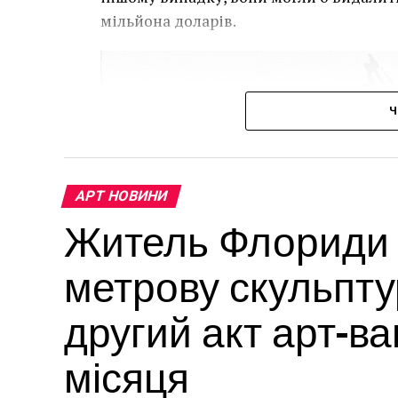
мільйона доларів.
Ч
АРТ НОВИНИ
Житель Флориди в
метрову скульпту
другий акт арт-в
місяця