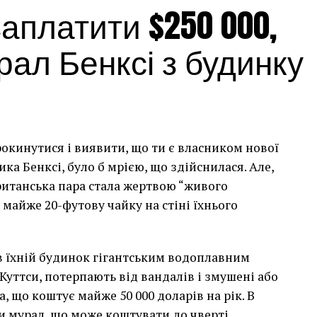
платити $250 000,
ал Бенксі з будинку
рокинутися і виявити, що ти є власником нової
а Бенксі, було б мрією, що здійснилася. Але,
британська пара стала жертвою “живого
 майже 20-футову чайку на стіні їхнього
сив їхній будинок гігантським водоплавним
Куттси, потерпають від вандалів і змушені або
, що коштує майже 50 000 доларів на рік. В
и мурал, що може коштувати до чверті