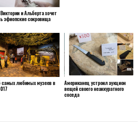
Виктории и Альберта хочет
ть эфиопские сокровища
5 самых любимых музеев в
Американец устроил аукцион
2017
вещей своего неаккуратного
соседа