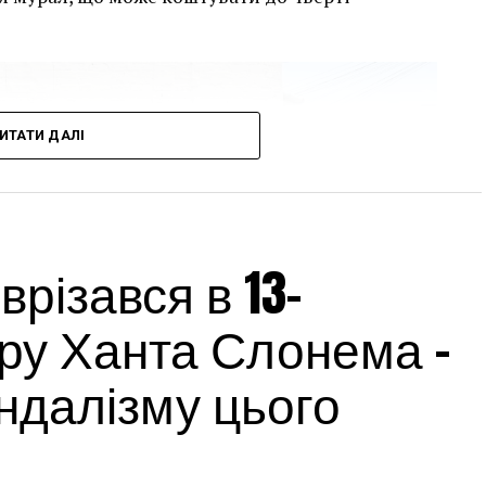
ИТАТИ ДАЛІ
різався в 13-
ру Ханта Слонема –
андалізму цього