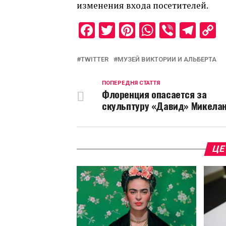
изменения входа посетителей.
Facebook
Twitter
Pinterest
WhatsAp
Viber
Tel
C
L
TWITTER
МУЗЕЙ ВИКТОРИИ И АЛЬБЕРТА
ПОПЕРЕДНЯ СТАТТЯ
Флоренция опасается за
скульптуру «Давид» Микела
ЦЕ