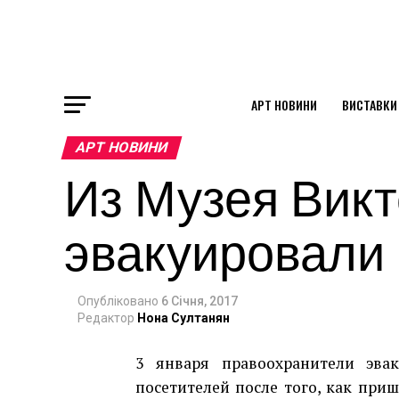
АРТ НОВИНИ
ВИСТАВКИ
ok
АРТ НОВИНИ
Из Музея Викт
st
эвакуировали
pp
Опубліковано
6 Січня, 2017
am
Редактор
Нона Султанян
3 января правоохранители эва
посетителей после того, как при