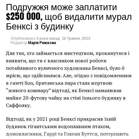
Подружжя може заплатити
$250 000, щоб видалити мурал
Бенксі з будинку
Опубліковано
3 роки назад
26 Травня, 2023
Редактор
Марія Рижкова
Для тих, хто займається мистецтвом, прокинутися і
виявити, що ти є власником нової роботи
потайливого вуличного художника Бенксі, було б
мрією, що здійснилася. Але, згідно з повідомленням
в газеті Sun, британська пара стала жертвою
“живого кошмару” відтоді, як Бенксі намалював
майже 20-футову чайку на стіні їхнього будинку в
Саффолку.
Відтоді, як у 2021 році Бенксі прикрасив їхній
будинок гігантським водоплавним птахом,
домовласники, Гаррі та Гокеан Куттси, потерпають