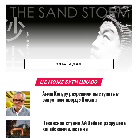
ЧИТАТИ ДАЛІ
ЦЕ МОЖЕ БУТИ ЦІКАВО
Аниш Капуру разрешили выступить в
запретном дворце Пекина
Снимать фильм будут режиссер Джейсон Уишноу и
известный своими авангардистскими
Пекинская студия Ай Вэйвэя разрушена
китайскими властями
операторскими решениями Кристофер Дойл. Для
съемок в Китае, где в настоящее время художник