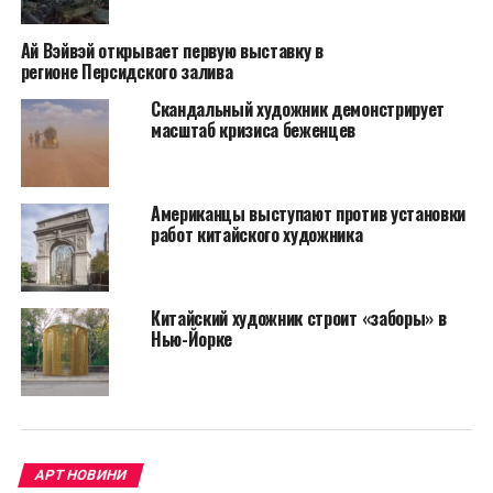
находится под наблюдением полиции, группа
использует кодовые имена и меняющиеся способы
Ай Вэйвэй открывает первую выставку в
регионе Персидского залива
общения, чтобы наспех и максимально секретно
отснять нужные кадры.
Скандальный художник демонстрирует
масштаб кризиса беженцев
На платформе Kickstarter уже начат сбор средств на
съемки.
Американцы выступают против установки
работ китайского художника
Китайский художник строит «заборы» в
Нью-Йорке
АРТ НОВИНИ