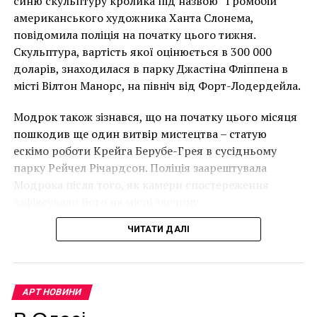
синю скульптуру кролика під назвою “Громобій”
має ознаки вуличного художника Бенксі, на стіні в
американського художника Ханта Слонема,
Лоустофті на східному узбережжі Англії 8 серпня 2021
повідомила поліція на початку цього тижня.
року. (Фото Джастіна Талліса / AFP)
Скульптура, вартість якої оцінюється в 300 000
В інтерв’ю “Таймс” пан Куттс сказав:
доларів, знаходилася в парку Джастіна Фліппена в
місті Вілтон Манорс, на північ від Форт-Лодердейла.
“Спочатку це було
Модрок також зізнався, що на початку цього місяця
неймовірно, але з
пошкодив ще один витвір мистецтва – статую
розвитком подій це
ескімо роботи Крейга Берубе-Грея в сусідньому
парку Рейчел Річардсон. Поліція заарештувала
стало надзвичайно
Модрока після того, як камери спостереження
напруженим. Я не
зафіксували його на місці злочину.
впевнений, що Бенксі
ЧИТАТИ ДАЛІ
усвідомлює
непередбачувані
наслідки для власників
АРТ НОВИНИ
будинків. Якби ми