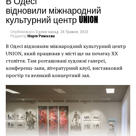
В Одесі
могли повернути час
відновили міжнародний
культурний центр UNION
назад, ми б це
зробили”.
Опубліковано
3 роки назад
26 Травня, 2023
Редактор
Марія Рижкова
В Одесі відновили міжнародний культурний центр
Хулігани, які намагалися зафарбувати мурал, злодії,
UNION, який працював у місті ще на початку XX
які відколювали зафарбовані фрагменти, щоб
століття. Там розташовані художні галереї,
продати їх у Facebook, тріщини в стіні та члени
конференц-зали, літературний клуб, виставковий
окружної ради – це лише деякі з неприємностей, з
простір та великий концертний зал.
якими довелося зіткнутися Куттсам. Після крадіжки
їм довелося за власний кошт найняти охоронця,
який би наглядав за муралом вночі.
Єдиний вихід, кажуть Куттси, – це зняти 22-тонну
фреску, а для цього за останній місяць довелося
“зміцнити її 12 шарами смоли, скловолокна і
п’ятьма тоннами сталі, а також використовувати 40-
Хант Слонем “Thunderbunny”, 2022
футовий кран, щоб забрати її”.