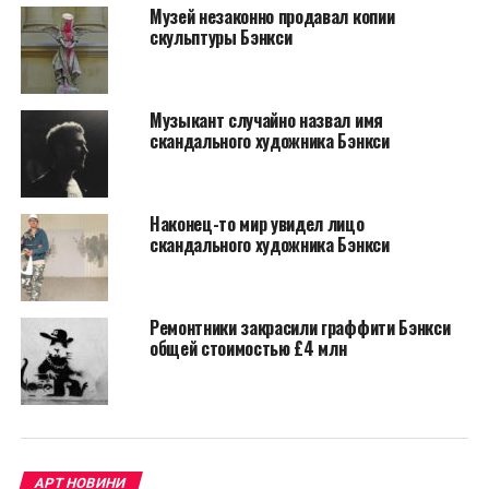
Музей незаконно продавал копии
скульптуры Бэнкси
«(Это) трехэтажное
лекарство от
Музыкант случайно назвал имя
фанатизма, с
скандального художника Бэнкси
ограниченной
автостоянкой», —
Наконец-то мир увидел лицо
добавил он в
скандального художника Бэнкси
заявлении.
Ремонтники закрасили граффити Бэнкси
общей стоимостью £4 млн
АРТ НОВИНИ