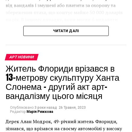
від вандалів і змушені або платити за охорону та
збереження птаха, що коштує майже 50 000 доларів
на рік. В іншому випадку, вони могли б видалити
мурал, що може коштувати до чверті мільйона
ЧИТАТИ ДАЛІ
доларів.
АРТ НОВИНИ
Житель Флориди врізався в
13-метрову скульптуру Ханта
Слонема – другий акт арт-
вандалізму цього місяця
«Я хочу пригласить
всех желающих
Опубліковано
3 роки назад
26 Травня, 2023
Редактор
Марія Рижкова
приехать сюда,
Дерек Алан Модрок, 49-річний житель Флориди,
пригласить
Чоловік позує під макетом чайки, яка ось-ось
зізнався, що врізався на своєму автомобілі у високу