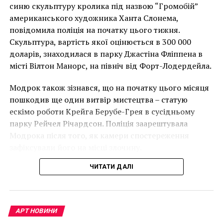
накинеться на упаковку чіпсів – сюжет графіті, що
израильских граждан,
синю скульптуру кролика під назвою “Громобій”
має ознаки вуличного художника Бенксі, на стіні в
американського художника Ханта Слонема,
чтобы они посетили
Лоустофті на східному узбережжі Англії 8 серпня 2021
повідомила поліція на початку цього тижня.
нас здесь», —
року. (Фото Джастіна Талліса / AFP)
Скульптура, вартість якої оцінюється в 300 000
В інтерв’ю “Таймс” пан Куттс сказав:
прокомментировал
доларів, знаходилася в парку Джастіна Фліппена в
місті Вілтон Манорс, на північ від Форт-Лодердейла.
менеджер Wisam Salsaa.
“Спочатку це було
Модрок також зізнався, що на початку цього місяця
неймовірно, але з
пошкодив ще один витвір мистецтва – статую
Отель открывает свои двери для гостей 20 марта, а
розвитком подій це
ескімо роботи Крейга Берубе-Грея в сусідньому
бронирование будет проводиться через веб-сайт.
парку Рейчел Річардсон. Поліція заарештувала
стало надзвичайно
Любителям посещать
спа отели
пребывание в отеле
Модрока після того, як камери спостереження
напруженим. Я не
Бэнкси окажется интересным опытом.
зафіксували його на місці злочину.
впевнений, що Бенксі
Facebook
Twitter
Pinterest
WhatsApp
Viber
Telegram
Copy
ЧИТАТИ ДАЛІ
усвідомлює
Link
непередбачувані
THE WALLED OFF HOTEL
WISAM SALSAA
БЭНКСИ
ВИФЛЕЕМ
ИЗРАИЛЬ
ПАЛЕСТИНА
наслідки для власників
АРТ НОВИНИ
НАСТУПНА СТАТТЯ