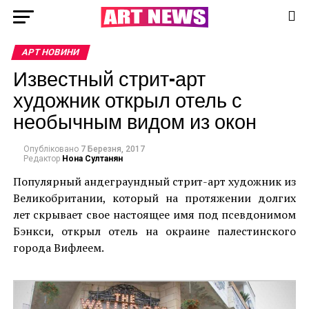
АРТ НОВИНИ
Известный стрит-арт
художник открыл отель с
необычным видом из окон
Опубліковано
7 Березня, 2017
Редактор
Нона Султанян
Популярный андеграундный стрит-арт художник из
Великобритании, который на протяжении долгих
лет скрывает свое настоящее имя под псевдонимом
Бэнкси, открыл отель на окраине палестинского
города Вифлеем.