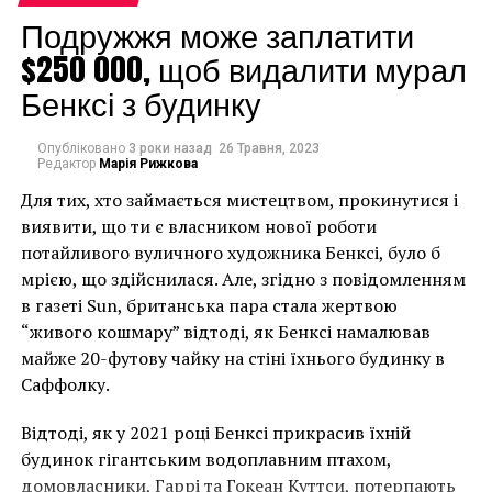
Подружжя може заплатити
$250 000, щоб видалити мурал
Бенксі з будинку
Опубліковано
3 роки назад
26 Травня, 2023
Кстати, название данного арт-отеля соответствует
Редактор
Марія Рижкова
его виду из окон — «За стеной» (The Walled Off
Для тих, хто займається мистецтвом, прокинутися і
Hotel). В гостинице всего девять номеров и один
виявити, що ти є власником нової роботи
«Junior suite». В будущем мастер уличного искусства
потайливого вуличного художника Бенксі, було б
хочет устраивать выставки работ талантливых
мрією, що здійснилася. Але, згідно з повідомленням
молодых художников из Палестины в холле отеля.
в газеті Sun, британська пара стала жертвою
“живого кошмару” відтоді, як Бенксі намалював
Стоит отметить, что в этом здании представлены
майже 20-футову чайку на стіні їхнього будинку в
также работы самого Бэнкси. Большинство из них
Саффолку.
просто пропитаны мотивом израильского захвата
палестинских земель. Остальные работы, по словам
Відтоді, як у 2021 році Бенксі прикрасив їхній
автора, отражают роль, которую сыграла Британия
будинок гігантським водоплавним птахом,
на Ближнем Востоке.
домовласники, Гаррі та Гокеан Куттси, потерпають