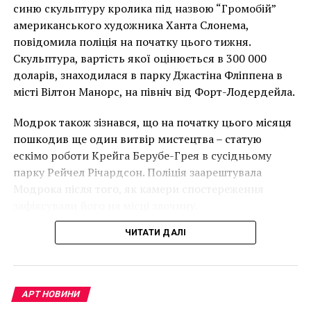
накинеться на упаковку чіпсів – сюжет графіті, що
синю скульптуру кролика під назвою “Громобій”
має ознаки вуличного художника Бенксі, на стіні в
американського художника Ханта Слонема,
Лоустофті на східному узбережжі Англії 8 серпня 2021
повідомила поліція на початку цього тижня.
року. (Фото Джастіна Талліса / AFP)
Скульптура, вартість якої оцінюється в 300 000
В інтерв’ю “Таймс” пан Куттс сказав:
доларів, знаходилася в парку Джастіна Фліппена в
місті Вілтон Манорс, на північ від Форт-Лодердейла.
“Спочатку це було
Модрок також зізнався, що на початку цього місяця
неймовірно, але з
пошкодив ще один витвір мистецтва – статую
розвитком подій це
ескімо роботи Крейга Берубе-Грея в сусідньому
парку Рейчел Річардсон. Поліція заарештувала
стало надзвичайно
Модрока після того, як камери спостереження
напруженим. Я не
зафіксували його на місці злочину.
впевнений, що Бенксі
ЧИТАТИ ДАЛІ
усвідомлює
непередбачувані
наслідки для власників
АРТ НОВИНИ