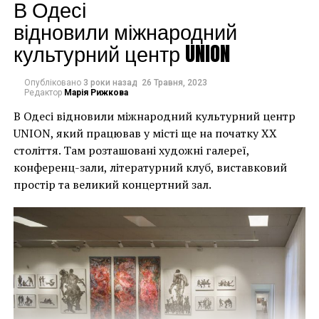
будинків. Якби ми
В Одесі
могли повернути час
відновили міжнародний
культурний центр UNION
назад, ми б це
зробили”.
Опубліковано
3 роки назад
26 Травня, 2023
Редактор
Марія Рижкова
В Одесі відновили міжнародний культурний центр
Хулігани, які намагалися зафарбувати мурал, злодії,
UNION, який працював у місті ще на початку XX
які відколювали зафарбовані фрагменти, щоб
століття. Там розташовані художні галереї,
продати їх у Facebook, тріщини в стіні та члени
конференц-зали, літературний клуб, виставковий
окружної ради – це лише деякі з неприємностей, з
простір та великий концертний зал.
якими довелося зіткнутися Куттсам. Після крадіжки
їм довелося за власний кошт найняти охоронця,
який би наглядав за муралом вночі.
Єдиний вихід, кажуть Куттси, – це зняти 22-тонну
фреску, а для цього за останній місяць довелося
“зміцнити її 12 шарами смоли, скловолокна і
п’ятьма тоннами сталі, а також використовувати 40-
Хант Слонем “Thunderbunny”, 2022