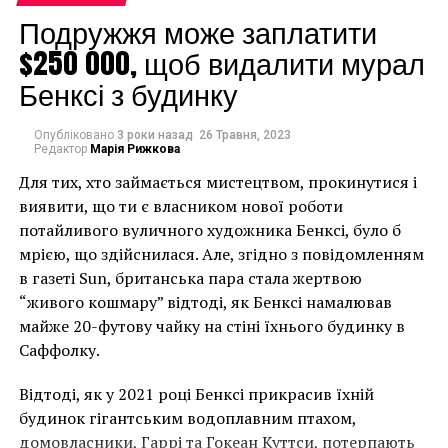
Подружжя може заплатити
$250 000, щоб видалити мурал
Бенксі з будинку
Опубліковано
3 роки назад
26 Травня, 2023
Редактор
Марія Рижкова
Для тих, хто займається мистецтвом, прокинутися і
виявити, що ти є власником нової роботи
потайливого вуличного художника Бенксі, було б
мрією, що здійснилася. Але, згідно з повідомленням
в газеті Sun, британська пара стала жертвою
“живого кошмару” відтоді, як Бенксі намалював
майже 20-футову чайку на стіні їхнього будинку в
Саффолку.
Відтоді, як у 2021 році Бенксі прикрасив їхній
будинок гігантським водоплавним птахом,
домовласники, Гаррі та Гокеан Куттси, потерпають