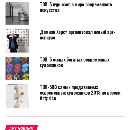
ДЭМИАН ХЕРСТ
ТОП-5 курьезов в мире современного
искусства
НАСТУПНА СТАТТЯ
За разбитую в качестве протеста вазу заплатят
художники
Дэмиан Херст организовал новый арт-
ПОПЕРЕДНЯ СТАТТЯ
конкурс
Скандал с похищенными на Кубе картинами
разгорелся в Майами
ТОП-5 самых богатых современных
художников
ТОП-500 самых продаваемых
современных художников 2013 по версии
Artprice
АРТ НОВИНИ