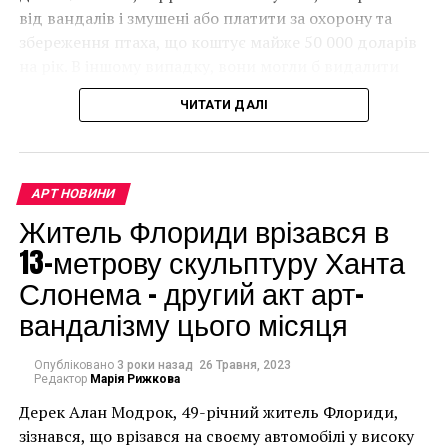
від вандалів і змушені або платити за охорону та
збереження птаха, що коштує майже 50 000 доларів
на рік. В іншому випадку, вони могли б видалити
мурал, що може коштувати до чверті мільйона
ЧИТАТИ ДАЛІ
доларів.
АРТ НОВИНИ
Житель Флориди врізався в
13-метрову скульптуру Ханта
Слонема – другий акт арт-
вандалізму цього місяця
Опубліковано
3 роки назад
26 Травня, 2023
Редактор
Марія Рижкова
Дерек Алан Модрок, 49-річний житель Флориди,
Чоловік позує під макетом чайки, яка ось-ось
зізнався, що врізався на своєму автомобілі у високу