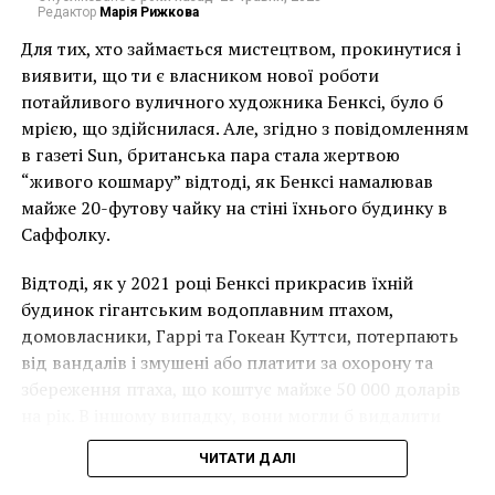
Редактор
Марія Рижкова
коррекции формы ногтей, а также снятия
самого дизайна;
Для тих, хто займається мистецтвом, прокинутися і
виявити, що ти є власником нової роботи
средство для снятия гель-лака. Будет хорошо,
потайливого вуличного художника Бенксі, було б
если на нем будет пометка
мрією, що здійснилася. Але, згідно з повідомленням
«профессиональное». Вы будете удивлены
в газеті Sun, британська пара стала жертвою
результатом и эффектом. Способ применения
“живого кошмару” відтоді, як Бенксі намалював
обычно указывается на упаковке с
майже 20-футову чайку на стіні їхнього будинку в
детальными инструкциями, но в
Саффолку.
большинстве случаев идеально для снятия
подходит
фрезер для маникюра
;
Відтоді, як у 2021 році Бенксі прикрасив їхній
остатки гель-лака на ногтях снимаются
будинок гігантським водоплавним птахом,
именно деревянными палочками;
домовласники, Гаррі та Гокеан Куттси, потерпають
від вандалів і змушені або платити за охорону та
ватные диски по форме ногтя. Таких вот
збереження птаха, що коштує майже 50 000 доларів
кусочков нужно нарезать 10 штук;
на рік. В іншому випадку, вони могли б видалити
полоски фольги до 6 сантиметров.
мурал, що може коштувати до чверті мільйона
ЧИТАТИ ДАЛІ
доларів.
Покупать материалы и необходимые инструменты