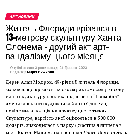
лучше в интернет-магазине Limonad, так как здесь
только профессиональные средства с полным
описанием, детальными характеристиками. На
АРТ НОВИНИ
сайте можно узнать, какой гель-лак подойдет
Житель Флориди врізався в
именно вам и масса другой полезной информации.
13-метрову скульптуру Ханта
Слонема – другий акт арт-
Снятие гель-лака с помощью
вандалізму цього місяця
жидкости
Опубліковано
3 роки назад
26 Травня, 2023
Вся процедура состоит из трех этапов:
Редактор
Марія Рижкова
Дерек Алан Модрок, 49-річний житель Флориди,
Пилочкой до 180 грит снимается верхний
Чоловік позує під макетом чайки, яка ось-ось
зізнався, що врізався на своєму автомобілі у високу
слой. Хороший результат – это матовое
накинеться на упаковку чіпсів – сюжет графіті, що
синю скульптуру кролика під назвою “Громобій”
бледное цветное покрытие;
має ознаки вуличного художника Бенксі, на стіні в
американського художника Ханта Слонема,
Лоустофті на східному узбережжі Англії 8 серпня 2021
Специальной жидкостью с ацетоном
повідомила поліція на початку цього тижня.
року. (Фото Джастіна Талліса / AFP)
пропитываются ватные диски, после чего
Скульптура, вартість якої оцінюється в 300 000
В інтерв’ю “Таймс” пан Куттс сказав:
размещаются на ногте и заворачиваются в
доларів, знаходилася в парку Джастіна Фліппена в
фольгу. В таком состоянии нужно посидеть
місті Вілтон Манорс, на північ від Форт-Лодердейла.