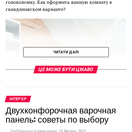
головоломку. Как оформить ванную комнату в
скандинавском варианте?
ЧИТАТИ ДАЛІ
ЦЕ МОЖЕ БУТИ ЦІКАВО
ІНТЕР'ЄР
Двухконфорочная варочная
панель: советы по выбору
Плитка
Опубліковано
4 роки назад
23 Лютого, 2022