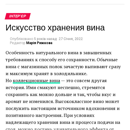
керамогранит, имитирующий деревянные
доски. Так вы получите одновременно
ІНТЕР'ЄР
эффект скандинавского стиля и водостойкую
Искусство хранения вина
поверхность.
С рисунком – хотя, как правило, в основе
Типы варочных панелей
Опубліковано
5 років назад
27 Січня, 2022
скандинавского стиля лежат минималистские
Редактор
Марія Рижкова
решения, эстетика прямиком из северных
Особенность натурального вина в завышенных
Выбирая варочную панель на 2 конфорки
стран тоже имеет выразительные акценты.
требованиях к способу его сохранности. Обычные
необходимо, прежде всего, определиться с ее
Отличный пример – плитка пэчворк или с
вина с магазинных полок зачастую выпивают сразу
типом. На рынке представлены следующие
геометрическим рисунком. Плитка такого
и максимум хранят в холодильнике.
разновидности:
типа, уложенная на пол и сочетающаяся с
Но
коллекционные вина
— это совсем другая
другими элементами декора в типично
история. Ими смакуют неспешно, стремятся
газовые;
скандинавской эстетике, станет хорошим
сохранить как можно дольше и так, чтобы вкус и
способом оформить подобную ванную.
электрические;
аромат не изменился. Высококлассное вино может
послужить настоящим источником вдохновения и
Имитация камня – это еще один поворот в
комбинированные.
позитивного настроения. При условиях
сторону натуральных материалов. Правда,
Каждая из них имеет свои преимущества, в
надлежащего хранения вина и процесса подачи на
натуральный камень – очень дорогое
частности газовая поверхность при наличии
стол, можно достичь удивительного эффекта от
решение, но подобный эффект можно