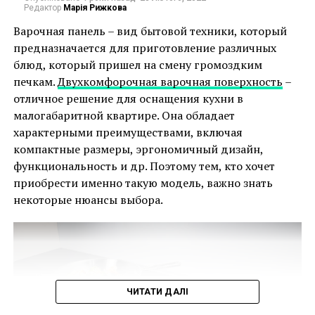
Белая плитка – интерьерная классика,
Редактор
Марія Рижкова
идеально вписывающаяся в эстетику
Варочная панель – вид бытовой техники, который
скандинавского стиля. Очень популярным
предназначается для приготовление различных
решением является белая плитка метро –
блюд, который пришел на смену громоздким
плитка, напоминающая кирпичи с
печкам.
Двухкомфорочная варочная поверхность
–
глазурованной поверхностью. Этот вид
отличное решение для оснащения кухни в
плитки дает эффект минимализма, и, если вы
малогабаритной квартире. Она обладает
хотите его дополнительно подчеркнуть,
характерными преимуществами, включая
используйте темный раствор. Для ванного
компактные размеры, эргономичный дизайн,
помещения в стиле сканди отлично подойдет
функциональность и др. Поэтому тем, кто хочет
и другая белая плитка.
приобрести именно такую модель, важно знать
Под дерево – дерево – одна из отличительных
некоторые нюансы выбора.
черт скандинавского стиля. И хотя
использование этого материала в ванной уже
никого не удивляет, нужно понимать, что это
может быть рискованный шаг – плохо
защищенная древесина со временем
портится в условиях повышенной влажности
ЧИТАТИ ДАЛІ
воздуха. Поэтому лучше выбирать