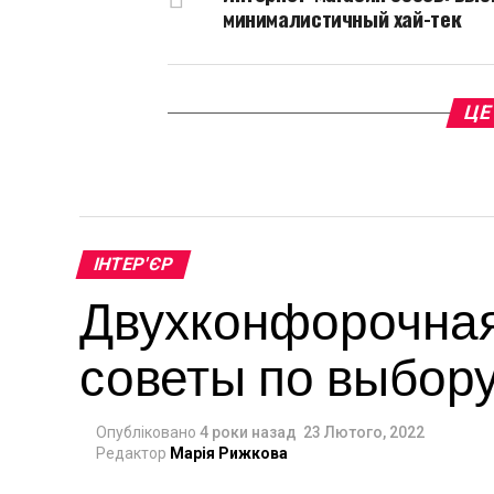
минималистичный хай-тек
ЦЕ
ІНТЕР'ЄР
Двухконфорочная
советы по выбор
Опубліковано
4 роки назад
23 Лютого, 2022
Редактор
Марія Рижкова