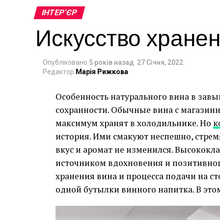
ІНТЕР'ЄР
Искусство хранен
Опубліковано
5 років назад
27 Січня, 2022
Редактор
Марія Рижкова
Особенность натурального вина в завы
сохранности. Обычные вина с магазинн
Типы варочных панелей
максимум хранят в холодильнике. Но
к
Выбирая варочную панель на 2 конфорк
история. Ими смакуют неспешно, стрем
типом. На рынке представлены следую
вкус и аромат не изменился. Высококл
источником вдохновения и позитивног
газовые;
хранения вина и процесса подачи на с
одной бутылки винного напитка. В это
электрические;
комбинированные.