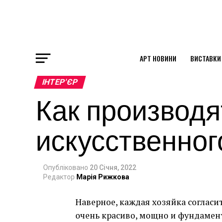
АРТ НОВИНИ
ВИСТАВКИ
ok
ІНТЕР'ЄР
Как производя
st
искусственног
pp
Опубліковано
20 Січня, 2022
am
Редактор
Марія Рижкова
Наверное, каждая хозяйка согласит
очень красиво, мощно и фундамен