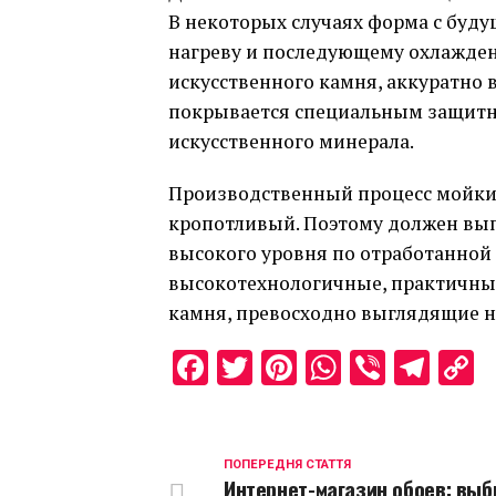
В некоторых случаях форма с буду
нагреву и последующему охлажден
искусственного камня, аккуратно
покрывается специальным защитн
искусственного минерала.
Производственный процесс мойки 
кропотливый. Поэтому должен вы
высокого уровня по отработанной 
высокотехнологичные, практичные
камня, превосходно выглядящие н
Facebook
Twitter
Pinterest
WhatsAp
Viber
Tel
C
L
ПОПЕРЕДНЯ СТАТТЯ
Интернет-магазин обоев: вы