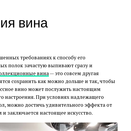
ия вина
шенных требованиях к способу его
ых полок зачастую выпивают сразу и
оллекционные вина
— это совсем другая
и необходимо, прежде всего, определиться с ее
ятся сохранить как можно дольше и так, чтобы
щие разновидности:
ассное вино может послужить настоящим
о настроения. При условиях надлежащего
тол, можно достичь удивительного эффекта от
м и заключается настоящее искусство.