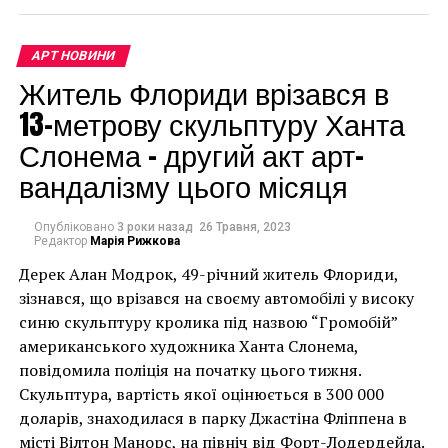
АРТ НОВИНИ
Житель Флориди врізався в
13-метрову скульптуру Ханта
Слонема – другий акт арт-
вандалізму цього місяця
Розы для веселых и
оптимистических леди
Опубліковано
3 роки назад
26 Травня, 2023
Редактор
Марія Рижкова
Оптимисты и девушки, у которых всегда хорошее
Дерек Алан Модрок, 49-річний житель Флориди,
Чоловік позує під макетом чайки, яка ось-ось
настроение, любят смотреть на мир в ярких красках.
зізнався, що врізався на своєму автомобілі у високу
накинеться на упаковку чіпсів – сюжет графіті, що
Поэтому им хорошо подходят
синю скульптуру кролика під назвою “Громобій”
букеты роз
в
має ознаки вуличного художника Бенксі, на стіні в
радужных тонах. Им можно дарить красочные
американського художника Ханта Слонема,
Лоустофті на східному узбережжі Англії 8 серпня 2021
миксы, где сочетается большое количество ярких и
повідомила поліція на початку цього тижня.
року. (Фото Джастіна Талліса / AFP)
разных цветов. Сами по себе разноцветные и яркие
Скульптура, вартість якої оцінюється в 300 000
В інтерв’ю “Таймс” пан Куттс сказав:
букеты поднимут настроение даже в пасмурные
доларів, знаходилася в парку Джастіна Фліппена в
дни.
місті Вілтон Манорс, на північ від Форт-Лодердейла.