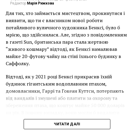
розы в пастельных тонах – с них отлично
Редактор
Марія Рижкова
собирать букеты с множеством различных
Для тих, хто займається мистецтвом, прокинутися і
оттенков.
виявити, що ти є власником нової роботи
потайливого вуличного художника Бенксі, було б
Романтические и мечтательные девушки
мрією, що здійснилася. Але, згідно з повідомленням
обязательно оценят цветы по их аромату. Поэтому
в газеті Sun, британська пара стала жертвою
дарите российские сорта, которые отличаются
“живого кошмару” відтоді, як Бенксі намалював
непревзойденным благоуханием.
майже 20-футову чайку на стіні їхнього будинку в
Саффолку.
Відтоді, як у 2021 році Бенксі прикрасив їхній
будинок гігантським водоплавним птахом,
домовласники, Гаррі та Гокеан Куттси, потерпають
від вандалів і змушені або платити за охорону та
збереження птаха, що коштує майже 50 000 доларів
на рік. В іншому випадку, вони могли б видалити
мурал, що може коштувати до чверті мільйона
ЧИТАТИ ДАЛІ
доларів.