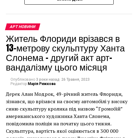
доларів.
АРТ НОВИНИ
Житель Флориди врізався в
13-метрову скульптуру Ханта
Слонема – другий акт арт-
вандалізму цього місяця
Опубліковано
3 роки назад
26 Травня, 2023
Редактор
Марія Рижкова
Дерек Алан Модрок, 49-річний житель Флориди,
Чоловік позує під макетом чайки, яка ось-ось
зізнався, що врізався на своєму автомобілі у високу
накинеться на упаковку чіпсів – сюжет графіті, що
синю скульптуру кролика під назвою “Громобій”
має ознаки вуличного художника Бенксі, на стіні в
американського художника Ханта Слонема,
Лоустофті на східному узбережжі Англії 8 серпня 2021
повідомила поліція на початку цього тижня.
року. (Фото Джастіна Талліса / AFP)
Скульптура, вартість якої оцінюється в 300 000
В інтерв’ю “Таймс” пан Куттс сказав: