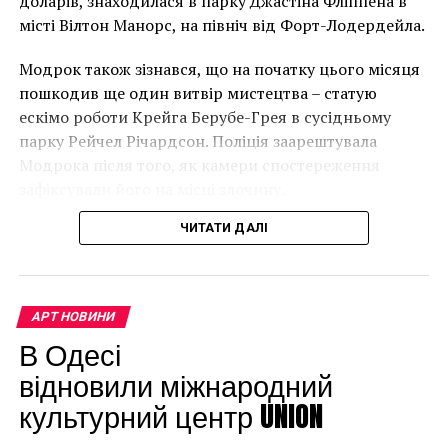
доларів, знаходилася в парку Джастіна Фліппена в
місті Вілтон Манорс, на північ від Форт-Лодердейла.
“Спочатку це було
Модрок також зізнався, що на початку цього місяця
неймовірно, але з
пошкодив ще один витвір мистецтва – статую
розвитком подій це
ескімо роботи Крейга Берубе-Грея в сусідньому
парку Рейчел Річардсон. Поліція заарештувала
стало надзвичайно
Модрока після того, як камери спостереження
напруженим. Я не
зафіксували його на місці злочину.
впевнений, що Бенксі
ЧИТАТИ ДАЛІ
усвідомлює
непередбачувані
наслідки для власників
АРТ НОВИНИ
будинків. Якби ми
В Одесі
могли повернути час
відновили міжнародний
культурний центр UNION
назад, ми б це