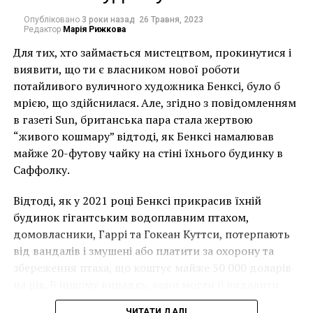
размещается в Музее современного искусства
Опубліковано
3 роки назад
26 Травня, 2023
Редактор
Марія Рижкова
“Акита” и будет работать аж до 2014 года.
Для тих, хто займається мистецтвом, прокинутися і
виявити, що ти є власником нової роботи
потайливого вуличного художника Бенксі, було б
мрією, що здійснилася. Але, згідно з повідомленням
в газеті Sun, британська пара стала жертвою
“живого кошмару” відтоді, як Бенксі намалював
майже 20-футову чайку на стіні їхнього будинку в
Саффолку.
Відтоді, як у 2021 році Бенксі прикрасив їхній
будинок гігантським водоплавним птахом,
домовласники, Гаррі та Гокеан Куттси, потерпають
від вандалів і змушені або платити за охорону та
збереження птаха, що коштує майже 50 000 доларів
на рік. В іншому випадку, вони могли б видалити
мурал, що може коштувати до чверті мільйона
ЧИТАТИ ДАЛІ