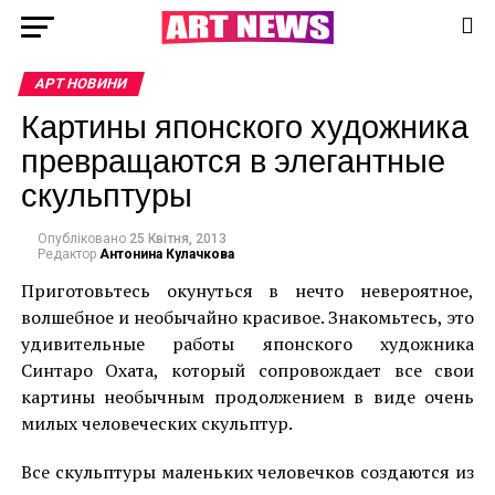
АРТ НОВИНИ
Картины японского художника
превращаются в элегантные
скульптуры
Опубліковано
25 Квітня, 2013
Редактор
Антонина Кулачкова
Приготовьтесь окунуться в нечто невероятное,
волшебное и необычайно красивое. Знакомьтесь, это
удивительные работы японского художника
Синтаро Охата, который сопровождает все свои
картины необычным продолжением в виде очень
милых человеческих скульптур.
Все скульптуры маленьких человечков создаются из