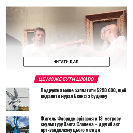
ЧИТАТИ ДАЛІ
ЦЕ МОЖЕ БУТИ ЦІКАВО
Подружжя може заплатити $250 000, щоб
видалити мурал Бенксі з будинку
Житель Флориди врізався в 13-метрову
Картина, що висить у музеї Mauritshuis в Гаазі,
скульптуру Ханта Слонема – другий акт
Нідерланди, стала останньою, яка зазнала нападок з
арт-вандалізму цього місяця