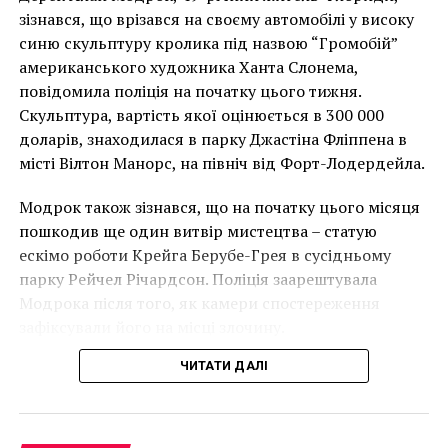
наші пріоритети зараз
Чоловік позує під макетом чайки, яка ось-ось
зізнався, що врізався на своєму автомобілі у високу
абсолютно хрінові. Є
накинеться на упаковку чіпсів – сюжет графіті, що
синю скульптуру кролика під назвою “Громобій”
люди, які блукають
має ознаки вуличного художника Бенксі, на стіні в
американського художника Ханта Слонема,
Лоустофті на східному узбережжі Англії 8 серпня 2021
повідомила поліція на початку цього тижня.
цими картинними
року. (Фото Джастіна Талліса / AFP)
Скульптура, вартість якої оцінюється в 300 000
галереями, знаходячи
В інтерв’ю “Таймс” пан Куттс сказав:
доларів, знаходилася в парку Джастіна Фліппена в
красу, властиву
місті Вілтон Манорс, на північ від Форт-Лодердейла.
“Спочатку це було
мистецтву, що
Модрок також зізнався, що на початку цього місяця
неймовірно, але з
зображує природу, і в
пошкодив ще один витвір мистецтва – статую
розвитком подій це
ескімо роботи Крейга Берубе-Грея в сусідньому
той же час не в змозі
парку Рейчел Річардсон. Поліція заарештувала
стало надзвичайно
зрозуміти красу, яка
Модрока після того, як камери спостереження
напруженим. Я не
зникає разом із
зафіксували його на місці злочину.
впевнений, що Бенксі
нашими древніми
ЧИТАТИ ДАЛІ
усвідомлює
лісами, чи сотнями
непередбачувані
видів, які вимирають