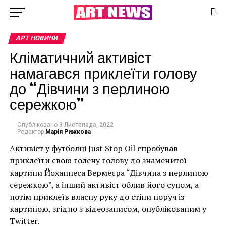
АРТ НОВИНИ
Кліматичний активіст
намагався приклеїти голову
до “Дівчини з перлиною
сережкою”
Опубліковано
3 Листопада, 2022
Редактор
Марія Рижкова
Активіст у футболці Just Stop Oil спробував
приклеїти свою голену голову до знаменитої
картини Йоханнеса Вермеєра “Дівчина з перлиною
сережкою”, а інший активіст облив його супом, а
потім приклеїв власну руку до стіни поруч із
картиною, згідно з відеозаписом, опублікованим у
Twitter.