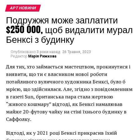
коли бачите, як на
АРТ НОВИНИ
Подружжя може заплатити
ваших очах знищують
$250 000, щоб видалити мурал
щось прекрасне та
Бенксі з будинку
безцінне?” – запитав
один із
Опубліковано
3 роки назад
26 Травня, 2023
Редактор
протестувальників у
Марія Рижкова
Для тих, хто займається мистецтвом, прокинутися і
Гаазі, згідно з
виявити, що ти є власником нової роботи
репортажем Guardian.
потайливого вуличного художника Бенксі, було б
“Ви відчуваєте
мрією, що здійснилася. Але, згідно з повідомленням
в газеті Sun, британська пара стала жертвою
обурення? Добре. А де
“живого кошмару” відтоді, як Бенксі намалював
це почуття, коли ви
майже 20-футову чайку на стіні їхнього будинку в
Саффолку.
бачите, як знищують
планету?”
Відтоді, як у 2021 році Бенксі прикрасив їхній