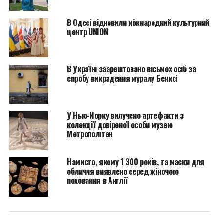
боку кліматичних активістів. Раніше цього місяця
активісти кинули томатний суп у картину Вінсента
В Одесі відновили міжнародний культурний
Ван Гога “Соняшники” у Національній галереї
центр UNION
Великобританії, а через кілька днів активісти кинули
картопляне пюре в картину Клода Моне “Мюль” у
музеї в Німеччині.
В Україні заарештовано вісьмох осіб за
спробу викрадення муралу Бенксі
Протести проти зміни клімату, пов’язані із
замазуванням чи закиданням картин рідинами,
розпочалися наприкінці червня, причому більшість
У Нью-Йорку вилучено артефакти з
акцій проводила британська група кліматичного
колекції довіреної особи музею
активізму Just Stop Oil, до якої приєдналися інші
Метрополітен
активістські організації у Німеччині та Італії.
Намисто, якому 1 300 років, та маски для
Активісти, які взяли участь в акції в Гаазі в четвер,
обличчя виявлено серед жіночого
були одягнені у футболки Just Stop Oil, але не
поховання в Англії
підтверджені протестуючими Just Stop Oil.
“Що ви відчуваєте,