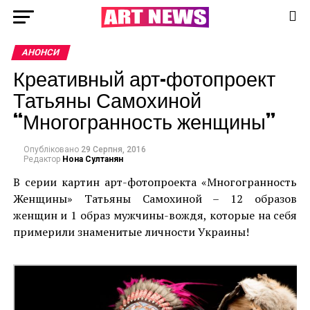
АНОНСИ
Креативный арт-фотопроект
Татьяны Самохиной
“Многогранность женщины”
Опубліковано
29 Серпня, 2016
Редактор
Нона Султанян
В серии картин арт-фотопроекта «Многогранность
Женщины» Татьяны Самохиной – 12 образов
женщин и 1 образ мужчины-вождя, которые на себя
примерили знаменитые личности Украины!