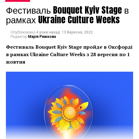
присутні відомі колекціонери, поціновувачі
Фестиваль Bouquet Kyiv Stage в
сучасного мистецтва та представники преси. Також,
рамках Ukraine Culture Weeks
відвідувачі мали можливість поспілкуватися з
художниками та авторами робіт, які з радістю
Опубліковано
4 роки назад
13 Вересня, 2022
ділились своїми думками та ідеями.
Редактор
Марія Рижкова
Фестиваль Bouquet Kyiv Stage пройде в Оксфорді
в рамках
Ukraine Culture Weeks з 28 вересня по 1
жовтня