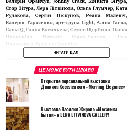
Валерій Франчук, Johnny Crack, Микита Зігура,
Єгор Зігура, Лера Літвінова, Ольга Глумчер, Ката
Рудакова, Сергій Піскунов, Реана Малевіч,
Валерія Тарасенко, арт-група Light, Аліна Гаєва,
Саша Q, Ганна Васильева, Семен Щербина, Олена
Пронькіна, Наталія Корф-Іванюк, Лесь
Панчишин, Ярослав Коробка.
ЧИТАТИ ДАЛІ
ЦЕ МОЖЕ БУТИ ЦІКАВО
Открытие персональной выставки
Даниила Козелецкого «Morning Elegance»
Выставка Василия Жирова «Механика
бытия» в LERA LITVINOVA GALLERY