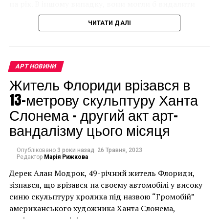
культуры Центральной
на рік. В іншому випадку, вони могли б видалити
мурал, що може коштувати до чверті мільйона
Европы», – говорит
ЧИТАТИ ДАЛІ
доларів.
Уильям Лобкович в
своем заявлении.
АРТ НОВИНИ
Житель Флориди врізався в
Семья Лобковичей решила сделать свои сокровища
13-метрову скульптуру Ханта
«доступными для студентов, ученых и энтузиастов
Слонема – другий акт арт-
со всего мира».
вандалізму цього місяця
«Для нас большая
честь быть
Опубліковано
3 роки назад
26 Травня, 2023
Редактор
Марія Рижкова
выбранными для этого
Дерек Алан Модрок, 49-річний житель Флориди,
международно
Чоловік позує під макетом чайки, яка ось-ось
зізнався, що врізався на своєму автомобілі у високу
накинеться на упаковку чіпсів – сюжет графіті, що
синю скульптуру кролика під назвою “Громобій”
значимого проекта, и
має ознаки вуличного художника Бенксі, на стіні в
американського художника Ханта Слонема,
мы очень взволнованы
Лоустофті на східному узбережжі Англії 8 серпня 2021