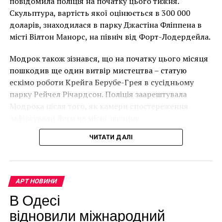
повідомила поліція на початку цього тижня.
тем, что сможем
року. (Фото Джастіна Талліса / AFP)
Скульптура, вартість якої оцінюється в 300 000
В інтерв’ю “Таймс” пан Куттс сказав:
доларів, знаходилася в парку Джастіна Фліппена в
использовать наш
місті Вілтон Манорс, на північ від Форт-Лодердейла.
обширный опыт
“Спочатку це було
Модрок також зізнався, що на початку цього місяця
реконструирования
неймовірно, але з
пошкодив ще один витвір мистецтва – статую
для восстановления
розвитком подій це
ескімо роботи Крейга Берубе-Грея в сусідньому
замка Нелагозевес», –
парку Рейчел Річардсон. Поліція заарештувала
стало надзвичайно
Модрока після того, як камери спостереження
прокомментировала
напруженим. Я не
зафіксували його на місці злочину.
партнер Wright & Wright
впевнений, що Бенксі
ЧИТАТИ ДАЛІ
Architects Клэр Райт.
усвідомлює
непередбачувані
«Наш подход будет
наслідки для власників
АРТ НОВИНИ
основан на
будинків. Якби ми
В Одесі
восстановлении
могли повернути час
відновили міжнародний