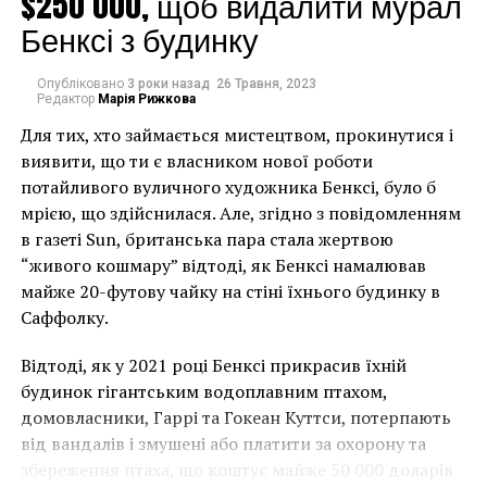
$250 000, щоб видалити мурал
котором родился Антонин Дворжак, также будет
Бенксі з будинку
отремонтировано. Архитекторы планируют
превратить его в интерактивный музей,
посвященный чешскому композитору.
Опубліковано
3 роки назад
26 Травня, 2023
Редактор
Марія Рижкова
Для тих, хто займається мистецтвом, прокинутися і
«Мы рады работать с
виявити, що ти є власником нової роботи
фирмой Wright & Wright
потайливого вуличного художника Бенксі, було б
Architects, которая
мрією, що здійснилася. Але, згідно з повідомленням
в газеті Sun, британська пара стала жертвою
имеет богатый опыт
“живого кошмару” відтоді, як Бенксі намалював
работы с архивами и
майже 20-футову чайку на стіні їхнього будинку в
историческими
Саффолку.
зданиями. У замка есть
Відтоді, як у 2021 році Бенксі прикрасив їхній
огромный потенциал
будинок гігантським водоплавним птахом,
домовласники, Гаррі та Гокеан Куттси, потерпають
стать международным
від вандалів і змушені або платити за охорону та
центром истории и
збереження птаха, що коштує майже 50 000 доларів