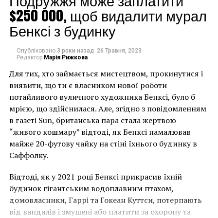
Подружжя може заплатити
для всех сотрудников музея.
$250 000, щоб видалити мурал
Бенксі з будинку
Опубліковано
3 роки назад
26 Травня, 2023
Редактор
Марія Рижкова
Для тих, хто займається мистецтвом, прокинутися і
виявити, що ти є власником нової роботи
потайливого вуличного художника Бенксі, було б
мрією, що здійснилася. Але, згідно з повідомленням
в газеті Sun, британська пара стала жертвою
“живого кошмару” відтоді, як Бенксі намалював
майже 20-футову чайку на стіні їхнього будинку в
Отдел исламского искусства в Музее Лувр
Саффолку.
Відтоді, як у 2021 році Бенксі прикрасив їхній
На данный момент власти уже приостановили
будинок гігантським водоплавним птахом,
движение рек, а также пригородную
домовласники, Гаррі та Гокеан Куттси, потерпають
железнодорожную линию, которая проходит вдоль
від вандалів і змушені або платити за охорону та
Сены, опасаясь «потопа столетия».