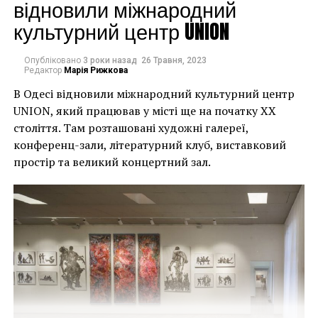
могли повернути час
відновили міжнародний
культурний центр UNION
назад, ми б це
зробили”.
Опубліковано
3 роки назад
26 Травня, 2023
Редактор
Марія Рижкова
В Одесі відновили міжнародний культурний центр
Хулігани, які намагалися зафарбувати мурал, злодії,
UNION, який працював у місті ще на початку XX
які відколювали зафарбовані фрагменти, щоб
століття. Там розташовані художні галереї,
продати їх у Facebook, тріщини в стіні та члени
конференц-зали, літературний клуб, виставковий
окружної ради – це лише деякі з неприємностей, з
простір та великий концертний зал.
якими довелося зіткнутися Куттсам. Після крадіжки
їм довелося за власний кошт найняти охоронця,
який би наглядав за муралом вночі.
Єдиний вихід, кажуть Куттси, – це зняти 22-тонну
фреску, а для цього за останній місяць довелося
“зміцнити її 12 шарами смоли, скловолокна і
п’ятьма тоннами сталі, а також використовувати 40-
Хант Слонем “Thunderbunny”, 2022
футовий кран, щоб забрати її”.
Слонем, зі свого боку, вперше почув про акт