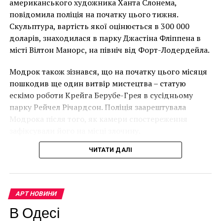
американського художника Ханта Слонема,
лета прошлого года некоторые произведения Лувра,
Лоустофті на східному узбережжі Англії 8 серпня 2021
повідомила поліція на початку цього тижня.
в том числе картины мастера искусства Николаса
року. (Фото Джастіна Талліса / AFP)
Скульптура, вартість якої оцінюється в 300 000
Пуссена, получили повреждения после сильных
В інтерв’ю “Таймс” пан Куттс сказав:
доларів, знаходилася в парку Джастіна Фліппена в
штормов, потрясших Париж.
місті Вілтон Манорс, на північ від Форт-Лодердейла.
“Спочатку це було
Facebook
Twitter
Pinterest
WhatsApp
Viber
Telegram
Copy
Модрок також зізнався, що на початку цього місяця
неймовірно, але з
Link
пошкодив ще один витвір мистецтва – статую
розвитком подій це
ИСЛАМСКОЕ ИСКУССТВО
ЛУВР
ПАРИЖ
ескімо роботи Крейга Берубе-Грея в сусідньому
парку Рейчел Річардсон. Поліція заарештувала
стало надзвичайно
НАСТУПНА СТАТТЯ
Модрока після того, як камери спостереження
Музей заплатит $10 млн за информацию о
напруженим. Я не
местонахождении картин
зафіксували його на місці злочину.
впевнений, що Бенксі
ПОПЕРЕДНЯ СТАТТЯ
ЧИТАТИ ДАЛІ
Ученые из музея Ван Гога сделали сенсационное
усвідомлює
открытие
непередбачувані
наслідки для власників
АРТ НОВИНИ
будинків. Якби ми
В Одесі