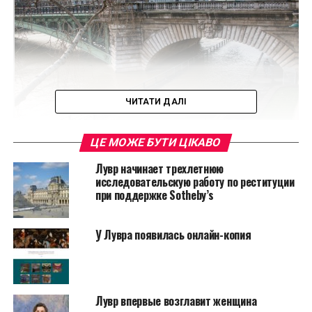
ЧИТАТИ ДАЛІ
ЦЕ МОЖЕ БУТИ ЦІКАВО
Лувр начинает трехлетнюю
«Но на этой стадии нет
исследовательскую работу по реституции
при поддержке Sotheby’s
эвакуации работ», –
говорит представитель
У Лувра появилась онлайн-копия
музея.
По его словам, часы работы Лувра остаются
Лувр впервые возглавит женщина
неизменными. Временно закрытая площадь