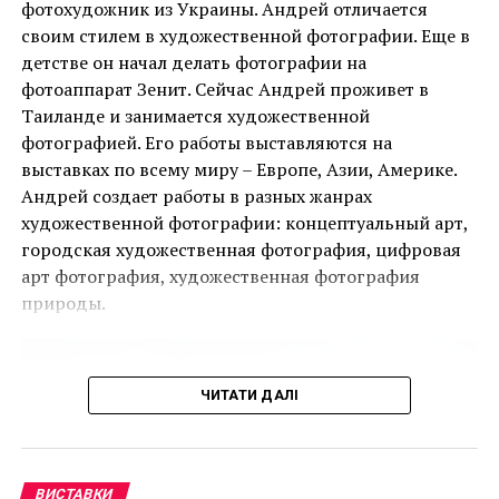
фотохудожник из Украины. Андрей отличается
своим стилем в художественной фотографии. Еще в
детстве он начал делать фотографии на
Ця подія, яку не можна пропустити, дала
фотоаппарат Зенит. Сейчас Андрей проживет в
можливість поціновувачам мистецтва придбати
Таиланде и занимается художественной
деякі з найбільш інвестиційно привабливих творів
фотографией. Его работы выставляются на
ще до того, як ярмарок відкрився для публіки.
выставках по всему миру – Европе, Азии, Америке.
Андрей создает работы в разных жанрах
Однією з найяскравіших подій ярмарку стала
художественной фотографии: концептуальный арт,
Доктор Джеймс Уотсон, открыл структуру молекулы ДНК. Фото
виставка двадцяти чотирьох вибраних робіт
городская художественная фотография, цифровая
сделано ассистентом в день открытия
Руперта Гарсії, одного з найвідоміших художників-
арт фотография, художественная фотография
чикано, представлених колекцією спадщини
природы.
Коркорана Музею Американського університету.
Куратором виставки виступив Джек Расмуссен,
директор і куратор музею, за підтримки Bourlet Art
ЧИТАТИ ДАЛІ
Logistics.
Ще одним помітним аспектом ярмарку був
Artsy.net
, офіційний онлайн-партнер PBM+C, який
ВИСТАВКИ