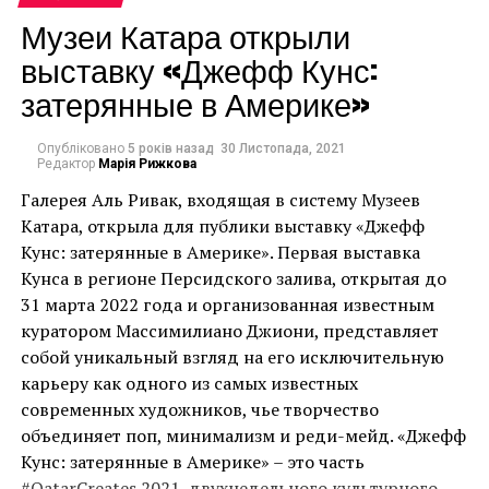
дозволив колекціонерам та любителям мистецтва
Музеи Катара открыли
переглядати стенди учасників, робити запити на
выставку «Джефф Кунс:
продаж та отримувати доступ до інформації про
ярмарок онлайн через Artsynet та додаток Artsy.
затерянные в Америке»
Его работы наполнены его художественным
видением окружающего мира и эмоциями Андрея.
Опубліковано
5 років назад
30 Листопада, 2021
Через свои работы, Андрей пытается говорить со
Редактор
Марія Рижкова
зрителем его фотографий. Андрей рассказывает о
У топ-10 продажів на ярмарку
Галерея Аль Ривак, входящая в систему Музеев
жизни людей разных странах мира, любуется вместе
Катара, открыла для публики выставку «Джефф
також увійшла версія Надії
со зрителем красотой природы, делится своими
Кунс: затерянные в Америке». Первая выставка
переживаниями. Через работы Андрея, можно
Чорновіл.
Кунса в регионе Персидского залива, открытая до
почувствовать, то как видит окружающий мир в
31 марта 2022 года и организованная известным
своих мечтах Андрей.
куратором Массимилиано Джиони, представляет
Перший продаж був зроблений з першого стенду
собой уникальный взгляд на его исключительную
галереєю Mark Hachem, другий – скульптурою із
Андрея затрагивает в своих фотографиях вопросы
Индира Ганди, Канада, 1956. Фото Карла Майданса
карьеру как одного из самых известных
серії “Вільна людина” кубинського художника Хуана
истории и ее переплетения с будущим. Андрея
современных художников, чье творчество
Роберто Дінго (Juan Roberto Dingo). Третім
волнуют философские вопросы взаимодействия
объединяет поп, минимализм и реди-мейд. «Джефф
продажем стала робота лос-анджелеського
противоположностей. В своих работах, Андрей
Кунс: затерянные в Америке» – это часть
художника Shinny Butterfly під назвою Punk Me
призывает к участию в проблемах экологии. Андрей
#QatarCreates 2021, двухнедельного культурного