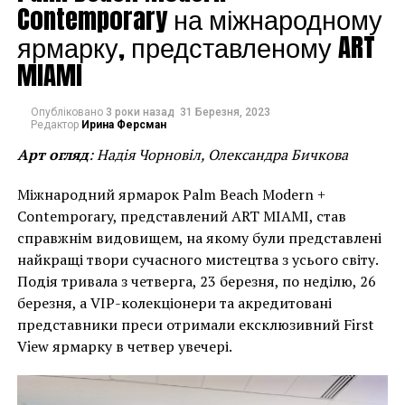
Contemporary на міжнародному
ярмарку, представленому ART
MIAMI
Опубліковано
3 роки назад
31 Березня, 2023
Редактор
Ирина Ферсман
Арт огляд
: Надія Чорновіл, Олександра Бичкова
Міжнародний ярмарок Palm Beach Modern +
Contemporary, представлений ART MIAMI, став
справжнім видовищем, на якому були представлені
найкращі твори сучасного мистецтва з усього світу.
Подія тривала з четверга, 23 березня, по неділю, 26
березня, а VIP-колекціонери та акредитовані
представники преси отримали ексклюзивний First
View ярмарку в четвер увечері.