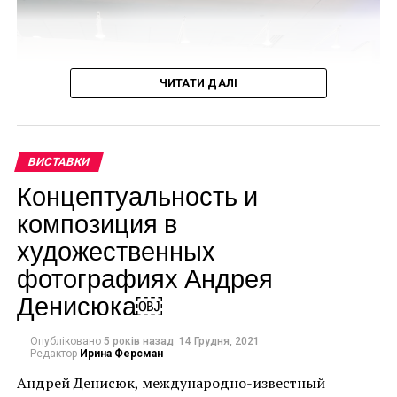
Жак Ив Кусто. Фото Томаса Аберкромби
ЧИТАТИ ДАЛІ
ВИСТАВКИ
Концептуальность и
композиция в
художественных
фотографиях Андрея
Денисюка￼
Опубліковано
5 років назад
14 Грудня, 2021
Редактор
Ирина Ферсман
Андрей Денисюк, международно-известный