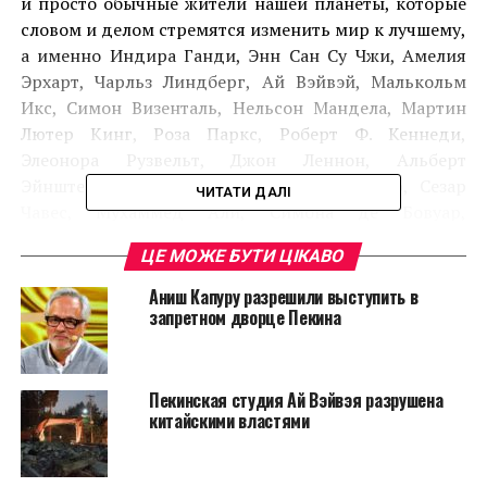
и просто обычные жители нашей планеты, которые
словом и делом стремятся изменить мир к лучшему,
а именно Индира Ганди, Энн Сан Су Чжи, Амелия
Эрхарт, Чарльз Линдберг, Ай Вэйвэй, Малькольм
Икс, Симон Визенталь, Нельсон Мандела, Мартин
Лютер Кинг, Роза Паркс, Роберт Ф. Кеннеди,
Элеонора Рузвельт, Джон Леннон, Альберт
Эйнштейн, Анвар Садат, Жан-Поль Сартр, Сезар
ЧИТАТИ ДАЛІ
Чавес, Мухаммед Али, Симона де Бовуар,
нобелевский лауреат Джеймс Уотсон, Джеки
ЦЕ МОЖЕ БУТИ ЦІКАВО
Робинсон и другие.
Аниш Капуру разрешили выступить в
запретном дворце Пекина
Пекинская студия Ай Вэйвэя разрушена
китайскими властями