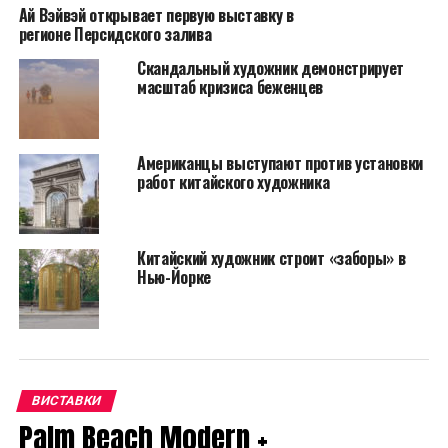
Ай Вэйвэй открывает первую выставку в
регионе Персидского залива
Скандальный художник демонстрирует
масштаб кризиса беженцев
Американцы выступают против установки
работ китайского художника
Китайский художник строит «заборы» в
Нью-Йорке
Китайский художник и диссидент Ай Вэйвэй, 2007 год. Фото
Мартина Парра
ВИСТАВКИ
Palm Beach Modern +