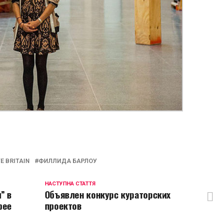
p
egram
opy
ink
E BRITAIN
ФИЛЛИДА БАРЛОУ
НАСТУПНА СТАТТЯ
” в
Объявлен конкурс кураторских
рее
проектов