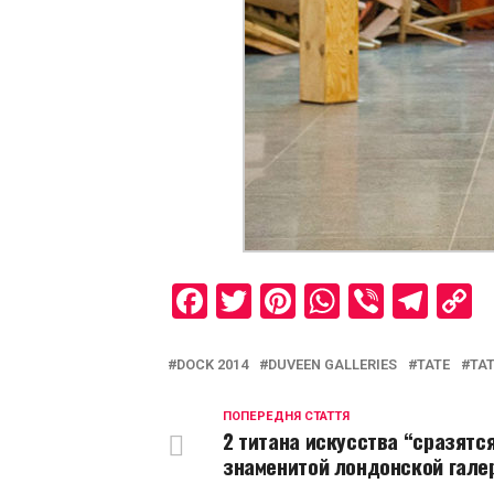
Facebook
Twitter
Pinterest
WhatsAp
Viber
Tel
C
L
DOCK 2014
DUVEEN GALLERIES
TATE
TAT
ПОПЕРЕДНЯ СТАТТЯ
2 титана искусства “сразятся
знаменитой лондонской гале