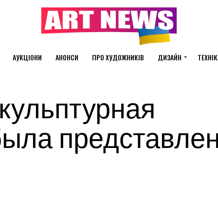
АУКЦІОНИ
АНОНСИ
ПРО ХУДОЖНИКІВ
ДИЗАЙН
ТЕХНІК
кульптурная
была представле