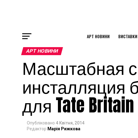
АРТ НОВИНИ
ВИСТАВКИ
ok
АРТ НОВИНИ
Масштабная с
st
инсталляция 
pp
для Tate Britain
am
Опубліковано
4 Квітня, 2014
Редактор
Марія Рижкова