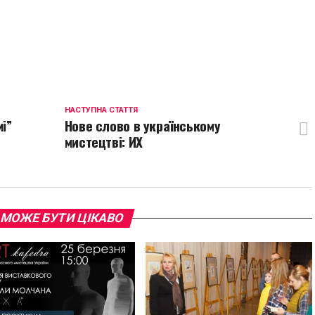
p
egram
opy
ink
НАСТУПНА СТАТТЯ
і”
Нове слово в українському
мистецтві: ИХ
 МОЖЕ БУТИ ЦІКАВО