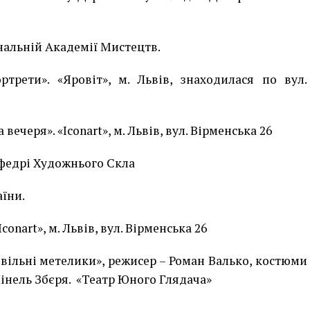
нальній Академії Мистецтв.
ртрети». «Яровіт», м. Львів, знаходилася по вул.
вечеря». «Iconart», м. Львів, вул. Вірменська 26
афедрі Художнього Скла
аїни.
conart», м. Львів, вул. Вірменська 26
 вільні метелики», режисер – Роман Валько, костюми
Нінель Збєря. «Театр Юного Глядача»