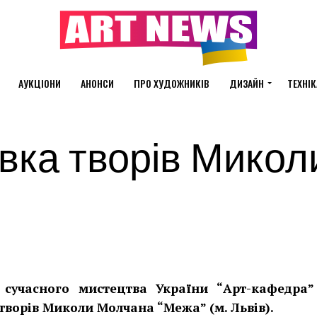
АУКЦІОНИ
АНОНСИ
ПРО ХУДОЖНИКІВ
ДИЗАЙН
ТЕХНІК
вка творів Микол
 сучасного мистецтва України “Арт-кафедра”
 творів Миколи Молчана “Межа” (м. Львів).