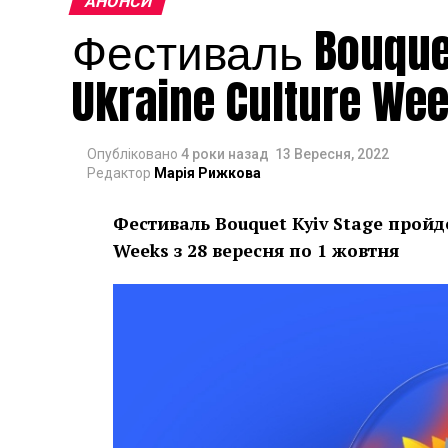
АНОНСИ
Фестиваль Bouquet
Ukraine Culture We
Опубліковано
4 роки назад
13 Вересня, 2022
Редактор
Марія Рижкова
Фестиваль Bouquet Kyiv Stage пройд
Weeks з 28 вересня по 1 жовтня