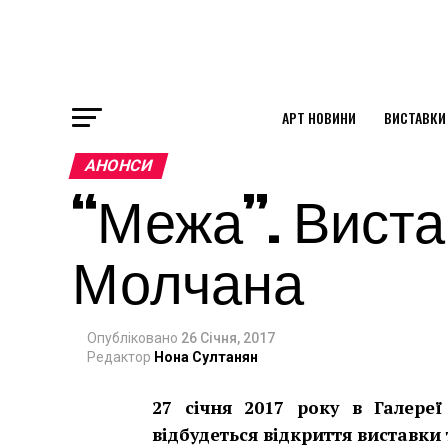
АРТ НОВИНИ
ВИСТАВКИ
ok
АНОНСИ
“Межа”. Виста
st
Молчана
pp
Опубліковано
26 Січня, 2017
am
Редактор
Нона Султанян
27 січня 2017 року в Галереї
відбудеться відкриття виставки