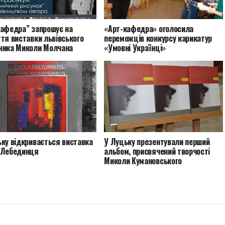
кафедра” запрошує на
«Арт-кафедра» оголосила
тя виставки львівського
переможців конкурсу карикатур
ника Миколи Молчана
«Умовні Українці»
ку відкривається виставка
У Луцьку презентували перший
 Лебединця
альбом, присвячений творчості
Миколи Кумановського