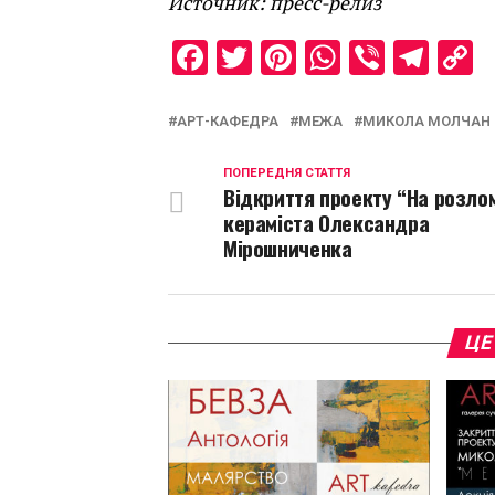
Источник: пресс-релиз
Facebook
Twitter
Pinterest
WhatsAp
Viber
Tel
C
L
АРТ-КАФЕДРА
МЕЖА
МИКОЛА МОЛЧАН
ПОПЕРЕДНЯ СТАТТЯ
Відкриття проекту “На розлом
кераміста Олександра
Мірошниченка
ЦЕ