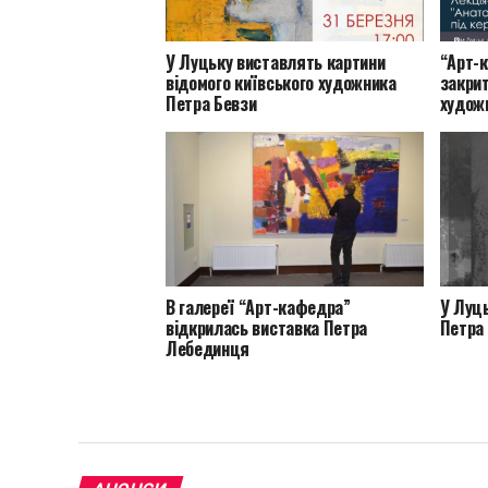
У Луцьку виставлять картини
“Арт-
відомого київського художника
закрит
Петра Бевзи
худож
В галереї “Арт-кафедра”
У Луць
відкрилась виставка Петра
Петра
Лебединця