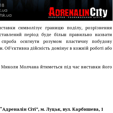
ставки символізує границю поділу, розрізнення
дставлений період буде більш правильно назвати
спроба осягнути розумом пластичну побудову
. Об’єктивна дійсність домінує в кожній роботі або
 Миколи Молчана йтиметься під час виставки його
дреналін Сіті”, м. Луцьк, вул. Карбишева, 1