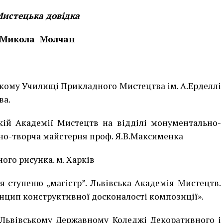
истецька довідка
Микола Молчан
ському Училищі Прикладного Мистецтва ім. А.Ерделлі
ва.
ькій Академії Мистецтв на відділі монументально-
но-творча майстерня проф. Я.В.Максименка
ного рисунка. м. Харків
тя ступеню „магістр”. Львівська Академія Мистецтв.
нцип конструктивної досконалості композиції».
у Львівському Державному Коледжі Декоративного і