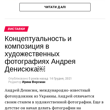
ЧИТАТИ ДАЛІ
ВИСТАВКИ
Концептуальность и
композиция в
художественных
фотографиях Андрея
Денисюка￼
Опубліковано
5 років назад
14 Грудня, 2021
Редактор
Ирина Ферсман
Андрей Денисюк, международно-известный
фотохудожник из Украины. Андрей отличается
своим стилем в художественной фотографии. Еще в
Энди Уорхол, Портрет мадам Рохас (1975)
детстве он начал делать фотографии на