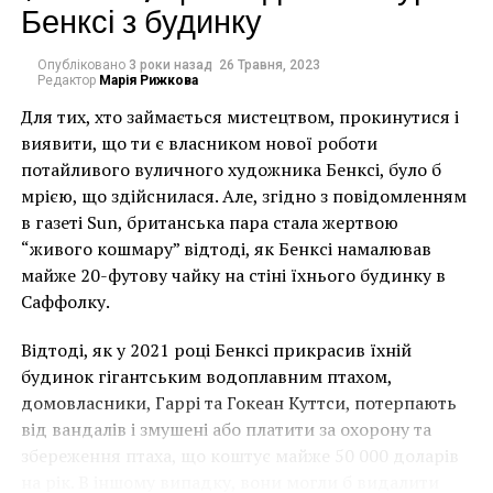
Бенксі з будинку
основные тенденции развития совремённых систем
управления и принципы их работы для достижения
главной миссии деятельности музеев в процессе
Опубліковано
3 роки назад
26 Травня, 2023
Редактор
Марія Рижкова
сохранности культурного наследия человечества.
Для тих, хто займається мистецтвом, прокинутися і
На конференции будут рассмотрены актуальные
виявити, що ти є власником нової роботи
проблемы и новые вызовы в управлении музеями,
потайливого вуличного художника Бенксі, було б
включая эффективную работу администрации,
мрією, що здійснилася. Але, згідно з повідомленням
фандрайзинга, усовершенствование человеческих
в газеті Sun, британська пара стала жертвою
ресурсов, удовлетворение потребностей и
“живого кошмару” відтоді, як Бенксі намалював
ожиданий посетителей, сохранность,
майже 20-футову чайку на стіні їхнього будинку в
совершенствование и рост накопленных культурных
Саффолку.
ценностей с одновременным развитием музея и
использованием передовых практик.
Відтоді, як у 2021 році Бенксі прикрасив їхній
будинок гігантським водоплавним птахом,
Конференция затронет важные вопросы выгодного
домовласники, Гаррі та Гокеан Куттси, потерпають
и эффективного сотрудничества с существующими
від вандалів і змушені або платити за охорону та
и потенциальными партнерами, спонсорами.
збереження птаха, що коштує майже 50 000 доларів
на рік. В іншому випадку, вони могли б видалити