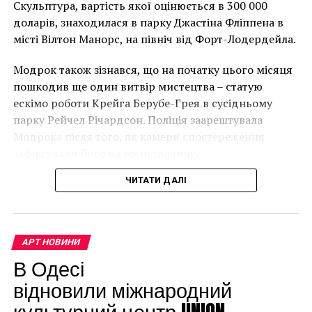
року. (Фото Джастіна Талліса / AFP)
Скульптура, вартість якої оцінюється в 300 000
В інтерв’ю “Таймс” пан Куттс сказав:
доларів, знаходилася в парку Джастіна Фліппена в
місті Вілтон Манорс, на північ від Форт-Лодердейла.
“Спочатку це було
Модрок також зізнався, що на початку цього місяця
неймовірно, але з
пошкодив ще один витвір мистецтва – статую
розвитком подій це
ескімо роботи Крейга Берубе-Грея в сусідньому
парку Рейчел Річардсон. Поліція заарештувала
стало надзвичайно
Модрока після того, як камери спостереження
напруженим. Я не
зафіксували його на місці злочину.
впевнений, що Бенксі
ЧИТАТИ ДАЛІ
усвідомлює
непередбачувані
наслідки для власників
АРТ НОВИНИ
будинків. Якби ми
В Одесі
могли повернути час
відновили міжнародний
культурний центр UNION