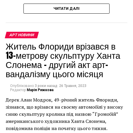
14-15 февраля 2013, Прага, Чешская Республика
мурал, що може коштувати до чверті мільйона
MSB Еvents
ЧИТАТИ ДАЛІ
доларів.
Tel: +420 773242319
Email: na@msbevent.com
Web: www.msbevent.com
АРТ НОВИНИ
Житель Флориди врізався в
Источник: artrussia.ru
13-метрову скульптуру Ханта
Facebook
Twitter
Pinterest
WhatsApp
Viber
Telegram
Copy
Слонема – другий акт арт-
Link
вандалізму цього місяця
НАСТУПНА СТАТТЯ
В интернете появился арт к полнометражным
Опубліковано
3 роки назад
26 Травня, 2023
Редактор
Марія Рижкова
мультфильмам студии Pixar
Дерек Алан Модрок, 49-річний житель Флориди,
ПОПЕРЕДНЯ СТАТТЯ
Чоловік позує під макетом чайки, яка ось-ось
зізнався, що врізався на своєму автомобілі у високу
The Guardian и современные художники приготовили
накинеться на упаковку чіпсів – сюжет графіті, що
подарки для всех
синю скульптуру кролика під назвою “Громобій”
має ознаки вуличного художника Бенксі, на стіні в
американського художника Ханта Слонема,
Лоустофті на східному узбережжі Англії 8 серпня 2021
повідомила поліція на початку цього тижня.