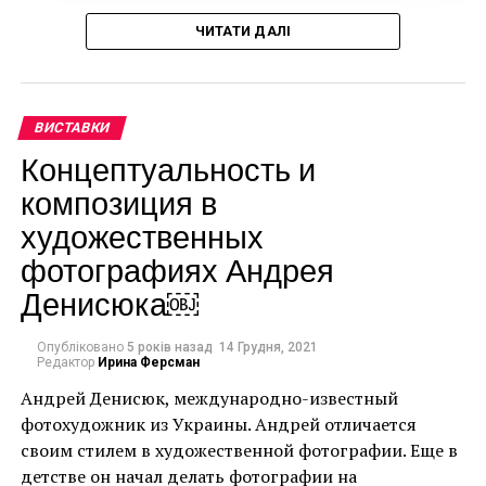
«Музеи Катара рады
организовать и
ЧИТАТИ ДАЛІ
представить выставку
«Джефф Кунс:
ВИСТАВКИ
затерянные в
Концептуальность и
Америке»,
композиция в
предоставляя нашему
художественных
сообществу и
фотографиях Андрея
посетителям Дохи
Денисюка￼
доступ к первой
Опубліковано
5 років назад
14 Грудня, 2021
выставке Кунса в
Редактор
Ирина Ферсман
Персидском заливе.
Андрей Денисюк, международно-известный
фотохудожник из Украины. Андрей отличается
Частью миссии Музеев
своим стилем в художественной фотографии. Еще в
Катара является
детстве он начал делать фотографии на