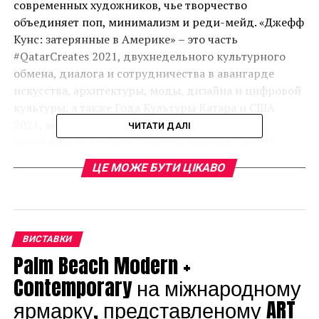
современных художников, чье творчество
объединяет поп, минимализм и реди-мейд. «Джефф
Кунс: затерянные в Америке» – это часть
#QatarCreates 2021, двухнедельного культурного
обмена, диалога и сотрудничества в авангарде
искусства, архитектуры, моды, дизайна и цифровой
культуры, а также Года Культуры Катара и США
2021, международный культурный обмен,
ЧИТАТИ ДАЛІ
призванный углубить взаимопонимание между
государствами и их народами.
ЦЕ МОЖЕ БУТИ ЦІКАВО
ВИСТАВКИ
Palm Beach Modern +
Contemporary на міжнародному
ярмарку, представленому ART