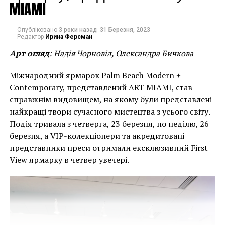
MIAMI
Опубліковано
3 роки назад
31 Березня, 2023
«Затерянные в Америке» представляет собой
Редактор
Ирина Ферсман
портрет американской культуры, увиденный через
Арт огляд
: Надія Чорновіл, Олександра Бичкова
призму автобиографии Кунса, начиная с его детства
в пригороде Пенсильвании. На выставке
Міжнародний ярмарок Palm Beach Modern +
представлено более 60 произведений искусства, , и
Contemporary, представлений ART MIAMI, став
она разделена на 16 галерей, в каждой из которых
справжнім видовищем, на якому були представлені
представлена ​​автобиографическим текстом
найкращі твори сучасного мистецтва з усього світу.
художника, подчеркивающим его воспоминания,
Подія тривала з четверга, 23 березня, по неділю, 26
влияние и увлечение американской визуальной
березня, а VIP-колекціонери та акредитовані
культурой. Задуманная как обширный автопортрет
представники преси отримали ексклюзивний First
выставка также включает скульптуры и картины с
View ярмарку в четвер увечері.
завораживающими зеркальными поверхностями,
которые отражают зрителей и привлекают
внимание к идеям самопреобразования и
становления.