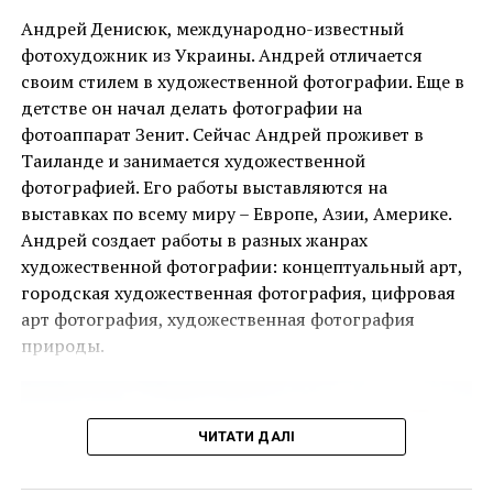
Андрей Денисюк, международно-известный
фотохудожник из Украины. Андрей отличается
своим стилем в художественной фотографии. Еще в
детстве он начал делать фотографии на
Ця подія, яку не можна пропустити, дала
фотоаппарат Зенит. Сейчас Андрей проживет в
можливість поціновувачам мистецтва придбати
Таиланде и занимается художественной
деякі з найбільш інвестиційно привабливих творів
фотографией. Его работы выставляются на
ще до того, як ярмарок відкрився для публіки.
выставках по всему миру – Европе, Азии, Америке.
Андрей создает работы в разных жанрах
Однією з найяскравіших подій ярмарку стала
художественной фотографии: концептуальный арт,
виставка двадцяти чотирьох вибраних робіт
городская художественная фотография, цифровая
Руперта Гарсії, одного з найвідоміших художників-
арт фотография, художественная фотография
чикано, представлених колекцією спадщини
природы.
Коркорана Музею Американського університету.
Куратором виставки виступив Джек Расмуссен,
директор і куратор музею, за підтримки Bourlet Art
ЧИТАТИ ДАЛІ
Logistics.