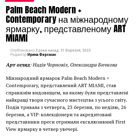
Palm Beach Modern +
Contemporary на міжнародному
ярмарку, представленому ART
MIAMI
Опубліковано
3 роки назад
31 Березня, 2023
Редактор
Ирина Ферсман
Арт огляд
: Надія Чорновіл, Олександра Бичкова
Міжнародний ярмарок Palm Beach Modern +
Contemporary, представлений ART MIAMI, став
справжнім видовищем, на якому були представлені
найкращі твори сучасного мистецтва з усього світу.
Подія тривала з четверга, 23 березня, по неділю, 26
березня, а VIP-колекціонери та акредитовані
представники преси отримали ексклюзивний First
View ярмарку в четвер увечері.