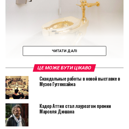
ЧИТАТИ ДАЛІ
ЦЕ МОЖЕ БУТИ ЦІКАВО
Скандальные работы в новой выставке в
Читайте также:
Невероятно объемные
Музее Гуггенхайма
картины аквариумных рыбок японского
художника Riusuke Fukahori
Испробовать изделие предлагается стандартным
Кадер Аттия стал лауреатом премии
Марселя Дюшана
способом, то есть в отдельной комнате и наедине. В
день открытия выставки первыми воспользоваться
золотым унитазом согласились четыре женщины,