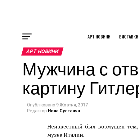
АРТ НОВИНИ
ВИСТАВКИ
ok
АРТ НОВИНИ
Мужчина с отв
st
картину Гитле
pp
Опубліковано
9 Жовтня, 2017
am
Редактор
Нона Султанян
Неизвестный был возмущен тем, 
музее Италии.