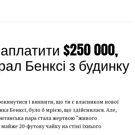
платити $250 000,
ал Бенксі з будинку
рокинутися і виявити, що ти є власником нової
а Бенксі, було б мрією, що здійснилася. Але,
британська пара стала жертвою “живого
 майже 20-футову чайку на стіні їхнього