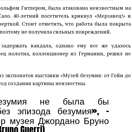
дольфом Гитлером, была атакована неизвестным на
ало. 40-летний посетитель крикнул «Мерзавец!» и
ерткой. Стоит отметить, что работа была покрыта
поэтому не получила сильных повреждений.
задержать вандала, однако ему все же удалось
лец полотна, коллекционер из Германии, решил не
з экспонатов выставки «Музей безумия: от Гойи до
 год создания картины неизвестны.
безумия не была бы
ез эпизода безумия», –
ор музея Джордано Бруно
runo Guerri).