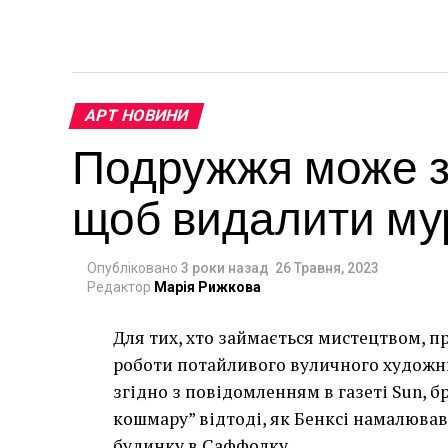
АРТ НОВИНИ
Подружжя може за
щоб видалити мур
Опубліковано
3 роки назад
26 Травня, 2023
Редактор
Марія Рижкова
Для тих, хто займається мистецтвом, п
роботи потайливого вуличного художник
згідно з повідомленням в газеті Sun, 
кошмару” відтоді, як Бенксі намалював
будинку в Саффолку.