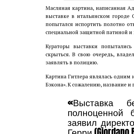
Масляная картина, написанная А
выставке в итальянском городе С
попытался испортить полотно отв
специальной защитной патиной и 
Кураторы выставки попытались 
скрыться. В свою очередь, владе
заявлять в полицию.
Картина Гитлера являлась одним и
Бэкона». К сожалению, название и
«Выставка 
полноценной б
заявил директ
Герри (Giordano B