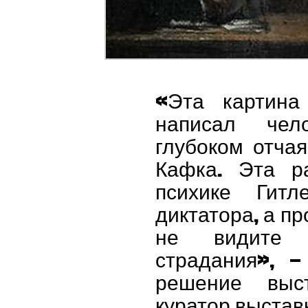
«Эта картина
написал чел
глубоком отчая
Кафка. Эта р
психике Гит
диктатора, а пр
не видите 
страдания», —
решение выст
куратор выставки