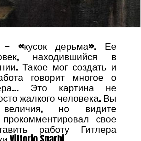
 — «кусок дерьма». Ее
овек, находившийся в
нии. Такое мог создать и
абота говорит многое о
лера… Это картина не
осто жалкого человека. Вы
величия, но видите
 прокомментировал свое
авить работу Гитлера
 Vittorio Sgarbi.