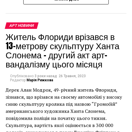
доларів.
АРТ НОВИНИ
Житель Флориди врізався в
13-метрову скульптуру Ханта
Слонема – другий акт арт-
вандалізму цього місяця
Опубліковано
3 роки назад
26 Травня, 2023
Редактор
Марія Рижкова
Дерек Алан Модрок, 49-річний житель Флориди,
Чоловік позує під макетом чайки, яка ось-ось
зізнався, що врізався на своєму автомобілі у високу
накинеться на упаковку чіпсів – сюжет графіті, що
синю скульптуру кролика під назвою “Громобій”
має ознаки вуличного художника Бенксі, на стіні в
американського художника Ханта Слонема,
Лоустофті на східному узбережжі Англії 8 серпня 2021
повідомила поліція на початку цього тижня.
року. (Фото Джастіна Талліса / AFP)
Скульптура, вартість якої оцінюється в 300 000
В інтерв’ю “Таймс” пан Куттс сказав: