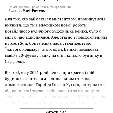
представил самый большой line-up за свою
Опубліковано
3 роки назад
26 Травня, 2023
Редактор
Марія Рижкова
историю
Для тих, хто займається мистецтвом, прокинутися і
Известно, что галерею русского искусства
виявити, що ти є власником нової роботи
построили в 1922 году на базе частных
потайливого вуличного художника Бенксі, було б
национализированных собраний, а коллекция семьи
мрією, що здійснилася. Але, згідно з повідомленням
Терещенко составила основу. В 1934 году галерея
в газеті Sun, британська пара стала жертвою
наконец-то получила долгожданный статус музея.
“живого кошмару” відтоді, як Бенксі намалював
майже 20-футову чайку на стіні їхнього будинку в
В музее открыты около 30 залов, а
Саффолку.
экспозиция представляет больше 12 тысяч
предметов искусства. У музея также есть отделы
Відтоді, як у 2021 році Бенксі прикрасив їхній
советского и древнерусского искусства 18-19 века, в
будинок гігантським водоплавним птахом,
которых представлены художественные промыслы,
домовласники, Гаррі та Гокеан Куттси, потерпають
графика, скульптура и живопись.
від вандалів і змушені або платити за охорону та
збереження птаха, що коштує майже 50 000 доларів
на рік. В іншому випадку, вони могли б видалити
мурал, що може коштувати до чверті мільйона
ЧИТАТИ ДАЛІ