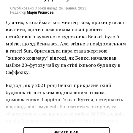
розпродажу післявоєнного та сучасного мистецтва в
Опубліковано
3 роки назад
26 Травня, 2023
аукціонному будинку Rago/Wright’s у Нью-Джерсі.
Редактор
Марія Рижкова
Малюнок, висота якого становить 5 дюймів, буде
Для тих, хто займається мистецтвом, прокинутися і
виставлений на продаж досі прикріпленим до
виявити, що ти є власником нової роботи
частини блакитної стіни, на якій він був
потайливого вуличного художника Бенксі, було б
намальований.
мрією, що здійснилася. Але, згідно з повідомленням
в газеті Sun, британська пара стала жертвою
Харінг, який переїхав до Нью-Йорка в 1978 році,
“живого кошмару” відтоді, як Бенксі намалював
щоб навчатися в Школі візуальних мистецтв, часто
майже 20-футову чайку на стіні їхнього будинку в
повертався, щоб відвідати будинок своєї родини в
Саффолку.
Пенсільванії. Крістін Ізабель Оклендер, історик
мистецтва, допомогла нинішнім власникам будинку
Відтоді, як у 2021 році Бенксі прикрасив їхній
у Пенсільванії виставити роботу на аукціон.
будинок гігантським водоплавним птахом,
Оклендер вважає, що художник, швидше за все,
домовласники, Гаррі та Гокеан Куттси, потерпають
створив малюнок золотою ручкою під час візиту
від вандалів і змушені або платити за охорону та
перед своєю смертю 1990 року у віці 27 років від
збереження птаха, що коштує майже 50 000 доларів
ускладнень, пов’язаних зі СНІДом.
на рік. В іншому випадку, вони могли б видалити
мурал, що може коштувати до чверті мільйона
На аукціон цієї осені разом із малюнком будуть
ЧИТАТИ ДАЛІ