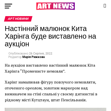
АРТ НОВИНИ
Настінний малюнок Кита
Харінга буде виставлено на
аукціон
Опубліковано
26 Серпня, 2022
Редактор
Марія Рижкова
На аукціон виставлено настінний малюнок Кіта
Харінга “Променисте немовля”.
Харінг намалював фігуру повзучого немовляти,
оточеного ореолом, золотим маркером над
вимикачем на стіні спальні у своєму дитинстві в
рідному місті Кутцтаун, штат Пенсільванія.