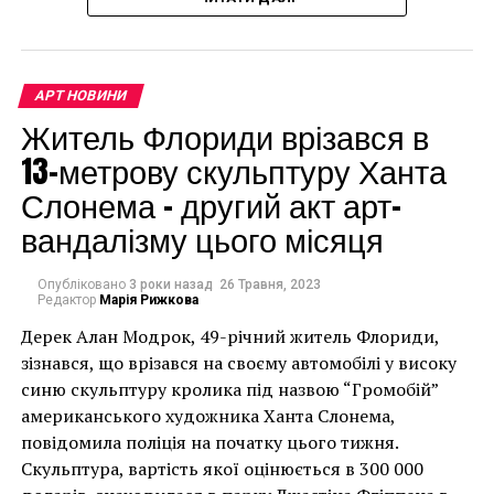
доларів.
виставлені два плакати, які Харінг зробив для
заходів на користь Long Island Focus on Art у 1988
році та City Kids Speak on Liberty у 1986 році.
Компанія Rago/Wright’s поки що не розкриває
АРТ НОВИНИ
оцінки цих робіт.
Житель Флориди врізався в
13-метрову скульптуру Ханта
Facebook
Twitter
Pinterest
WhatsApp
Viber
Telegram
Copy
Слонема – другий акт арт-
Link
вандалізму цього місяця
НАСТУПНА СТАТТЯ
Новий стартап хоче децентралізувати художні музеї
Опубліковано
3 роки назад
26 Травня, 2023
за допомогою технології Web3
Редактор
Марія Рижкова
Дерек Алан Модрок, 49-річний житель Флориди,
ПОПЕРЕДНЯ СТАТТЯ
Лучшие шедевры искусства для любителей казино
Чоловік позує під макетом чайки, яка ось-ось
зізнався, що врізався на своєму автомобілі у високу
накинеться на упаковку чіпсів – сюжет графіті, що
синю скульптуру кролика під назвою “Громобій”
має ознаки вуличного художника Бенксі, на стіні в
американського художника Ханта Слонема,
Лоустофті на східному узбережжі Англії 8 серпня 2021
повідомила поліція на початку цього тижня.
року. (Фото Джастіна Талліса / AFP)
Скульптура, вартість якої оцінюється в 300 000
В інтерв’ю “Таймс” пан Куттс сказав: