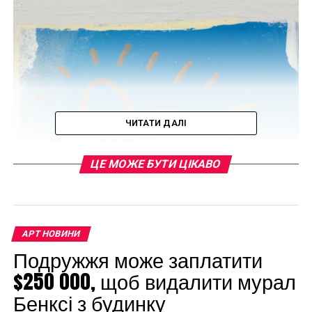
ЧИТАТИ ДАЛІ
ЦЕ МОЖЕ БУТИ ЦІКАВО
АРТ НОВИНИ
Подружжя може заплатити
$250 000, щоб видалити мурал
Малюнок з’явиться на аукціоні 14 вересня, коли
Бенксі з будинку
його буде виставлено на продаж у рамках