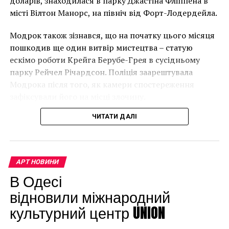
доларів, знаходилася в парку Джастіна Фліппена в
місті Вілтон Манорс, на північ від Форт-Лодердейла.
“Спочатку це було
Модрок також зізнався, що на початку цього місяця
неймовірно, але з
пошкодив ще один витвір мистецтва – статую
розвитком подій це
ескімо роботи Крейга Берубе-Грея в сусідньому
парку Рейчел Річардсон. Поліція заарештувала
стало надзвичайно
Модрока після того, як камери спостереження
напруженим. Я не
зафіксували його на місці злочину.
впевнений, що Бенксі
ЧИТАТИ ДАЛІ
усвідомлює
непередбачувані
наслідки для власників
АРТ НОВИНИ
будинків. Якби ми
В Одесі
могли повернути час
відновили міжнародний
культурний центр UNION
назад, ми б це