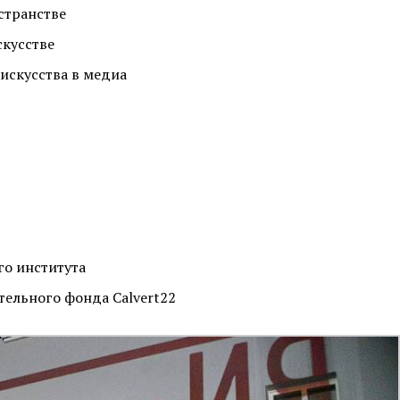
странстве
скусстве
искусства в медиа
о института
ельного фонда Calvert22