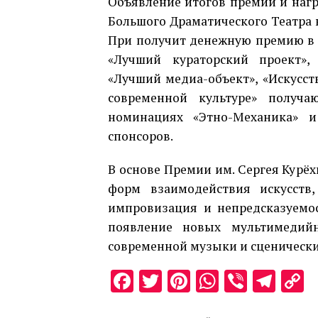
Объявление итогов премии и нагр
Большого Драматического Театра 
При получит денежную премию в 
«Лучший кураторский проект», 
«Лучший медиа-объект», «Искусст
современной культуре» получа
номинациях «Этно-Механика» и
спонсоров.
В основе Премии им. Сергея Курё
форм взаимодействия искусств,
импровизация и непредсказуемос
появление новых мультимедийн
современной музыки и сценически
Facebook
Twitter
Pinterest
WhatsAp
Viber
Tel
C
L