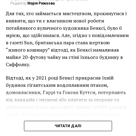
исследовать происхождение работы.
Редактор
Марія Рижкова
Для тих, хто займається мистецтвом, прокинутися і
Вице-президент фонда Дэвид Фельдман
виявити, що ти є власником нової роботи
рассказывает, что с ним связался геометр из Италии
потайливого вуличного художника Бенксі, було б
Альфонсо Рубино после презентации портрета
мрією, що здійснилася. Але, згідно з повідомленням
«Джоконды» номер два, которая, к слову, намного
в газеті Sun, британська пара стала жертвою
моложе своей «коллеги» из Лувра. Рубино сделал
“живого кошмару” відтоді, як Бенксі намалював
вывод, что «Айзелуортская Мона Лиза» написана по
майже 20-футову чайку на стіні їхнього будинку в
правилам геометрии да Винчи и принадлежит его
Саффолку.
руке. Американский физик Джон Асмус провел
анализ мазков, которые подтвердил
Відтоді, як у 2021 році Бенксі прикрасив їхній
предположения Рубино. По результатам
будинок гігантським водоплавним птахом,
радиоуглеродного анализа был сделан вывод, что
домовласники, Гаррі та Гокеан Куттси, потерпають
картина была написана в период между 1410 и 1455
від вандалів і змушені або платити за охорону та
годами.
збереження птаха, що коштує майже 50 000 доларів
на рік. В іншому випадку, вони могли б видалити
Facebook
Twitter
Pinterest
WhatsApp
Viber
Telegram
Copy
мурал, що може коштувати до чверті мільйона
Link
ЧИТАТИ ДАЛІ
доларів.