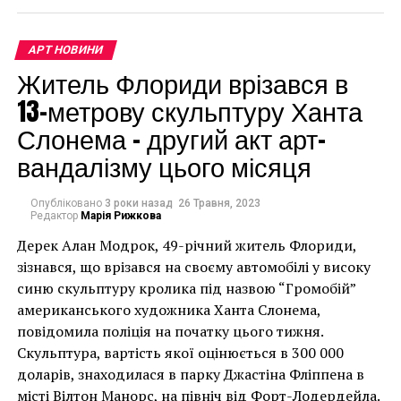
НАСТУПНА СТАТТЯ
«Подайте на пропитание» изящно: испанские
скульптуры-попрошайки в проекте Hands
АРТ НОВИНИ
Житель Флориди врізався в
ПОПЕРЕДНЯ СТАТТЯ
Впервые показаны фотографии, сделанные Энди
13-метрову скульптуру Ханта
Уорхолом
Слонема – другий акт арт-
вандалізму цього місяця
Опубліковано
3 роки назад
26 Травня, 2023
Редактор
Марія Рижкова
Дерек Алан Модрок, 49-річний житель Флориди,
Чоловік позує під макетом чайки, яка ось-ось
зізнався, що врізався на своєму автомобілі у високу
накинеться на упаковку чіпсів – сюжет графіті, що
синю скульптуру кролика під назвою “Громобій”
має ознаки вуличного художника Бенксі, на стіні в
американського художника Ханта Слонема,
Лоустофті на східному узбережжі Англії 8 серпня 2021
повідомила поліція на початку цього тижня.
року. (Фото Джастіна Талліса / AFP)
Скульптура, вартість якої оцінюється в 300 000
В інтерв’ю “Таймс” пан Куттс сказав:
доларів, знаходилася в парку Джастіна Фліппена в
місті Вілтон Манорс, на північ від Форт-Лодердейла.