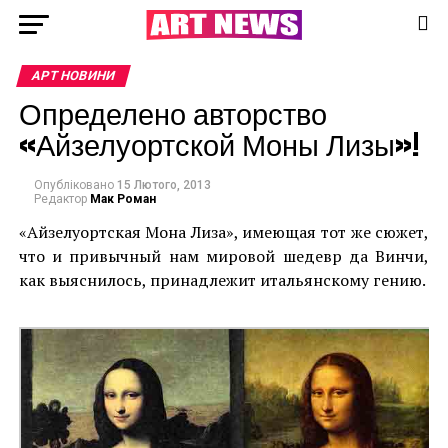
АРТ НОВИНИ
Определено авторство
«Айзелуортской Моны Лизы»!
Опубліковано
15 Лютого, 2013
Редактор
Мак Роман
«Айзелуортская Мона Лиза», имеющая тот же сюжет,
что и привычный нам мировой шедевр да Винчи,
как выяснилось, принадлежит итальянскому гению.