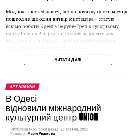
“Спочатку це було
Модрок також зізнався, що на початку цього місяця
неймовірно, але з
пошкодив ще один витвір мистецтва – статую
розвитком подій це
ескімо роботи Крейга Берубе-Грея в сусідньому
парку Рейчел Річардсон. Поліція заарештувала
стало надзвичайно
Модрока після того, як камери спостереження
напруженим. Я не
зафіксували його на місці злочину.
впевнений, що Бенксі
ЧИТАТИ ДАЛІ
усвідомлює
непередбачувані
наслідки для власників
АРТ НОВИНИ
будинків. Якби ми
В Одесі
могли повернути час
відновили міжнародний
культурний центр UNION
назад, ми б це
зробили”.
Опубліковано
3 роки назад
26 Травня, 2023
Редактор
Марія Рижкова