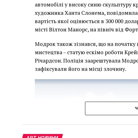
Чоловік позує під макетом чайки, яка ось-о
автомобілі у високу синю скульптуру 
має ознаки вуличного художника Бенксі, на с
художника Ханта Слонема, повідомила 
серпня 2021 року. (Фото Джастіна Талліса /
вартість якої оцінюється в 300 000 дол
В інтерв’ю “Таймс” пан Куттс сказав:
місті Вілтон Манорс, на північ від Фор
“Спочатку це було
Модрок також зізнався, що на початку
розвитком подій ц
мистецтва – статую ескімо роботи Крей
напруженим. Я не 
Річардсон. Поліція заарештувала Модро
зафіксували його на місці злочину.
усвідомлює непер
для власників буд
повернути час наз
Ч
Хулігани, які намагалися зафарбувати 
фрагменти, щоб продати їх у Facebook, 
лише деякі з неприємностей, з якими д
довелося за власний кошт найняти охор
АРТ НОВИНИ