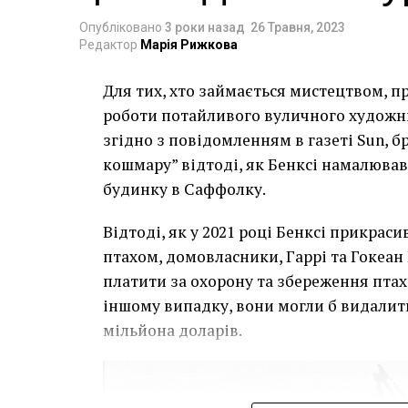
Опубліковано
3 роки назад
26 Травня, 2023
Редактор
Марія Рижкова
Для тих, хто займається мистецтвом, п
роботи потайливого вуличного художник
згідно з повідомленням в газеті Sun, 
кошмару” відтоді, як Бенксі намалював
будинку в Саффолку.
Відтоді, як у 2021 році Бенксі прикра
птахом, домовласники, Гаррі та Гокеан 
платити за охорону та збереження птаха
іншому випадку, вони могли б видалит
мільйона доларів.