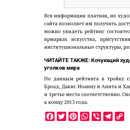
Вся информация платная, но худ
сайта позволяет им получить досту
можно увидеть рейтинг состояте
ярмарках искусства, присутств
институциональные структуры, раз
ЧИТАЙТЕ ТАКЖЕ:
Кочующий худ
уголков мира
По данным рейтинга в тройку с
Броад, Дакис Иоанну и Анита и Ха
и третье места соответственно. О
к концу 2013 года.
Facebook
Twitter
Pinterest
WhatsAp
Viber
Tel
C
L