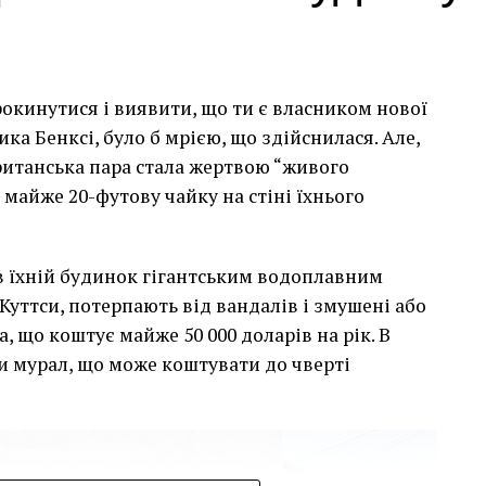
рокинутися і виявити, що ти є власником нової
а Бенксі, було б мрією, що здійснилася. Але,
британська пара стала жертвою “живого
 майже 20-футову чайку на стіні їхнього
сив їхній будинок гігантським водоплавним
Куттси, потерпають від вандалів і змушені або
, що коштує майже 50 000 доларів на рік. В
и мурал, що може коштувати до чверті