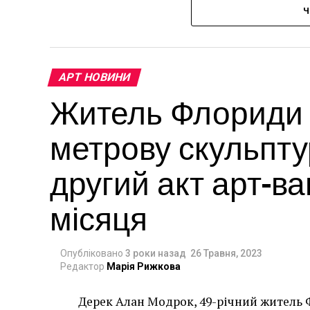
Ч
АРТ НОВИНИ
Житель Флориди в
метрову скульпту
другий акт арт-в
місяця
Опубліковано
3 роки назад
26 Травня, 2023
Редактор
Марія Рижкова
Дерек Алан Модрок, 49-річний житель Ф