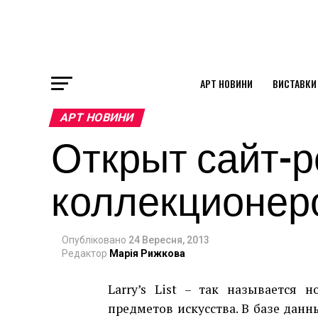
АРТ НОВИНИ
ВИСТАВКИ
ok
АРТ НОВИНИ
Открыт сайт-р
st
коллекционеро
pp
Опубліковано
24 Вересня, 2013
am
Редактор
Марія Рижкова
Larry’s List – так называется 
предметов искусства. В базе данн