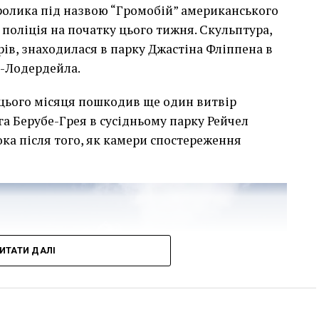
сь накинеться на упаковку чіпсів – сюжет графіті, що
кролика під назвою “Громобій” американського
тіні в Лоустофті на східному узбережжі Англії 8
поліція на початку цього тижня. Скульптура,
 AFP)
арів, знаходилася в парку Джастіна Фліппена в
т-Лодердейла.
 неймовірно, але з
 цього місяця пошкодив ще один витвір
е стало надзвичайно
га Берубе-Грея в сусідньому парку Рейчел
впевнений, що Бенксі
ка після того, як камери спостереження
едбачувані наслідки
инків. Якби ми могли
ад, ми б це зробили”.
ИТАТИ ДАЛІ
мурал, злодії, які відколювали зафарбовані
тріщини в стіні та члени окружної ради – це
овелося зіткнутися Куттсам. Після крадіжки їм
онця, який би наглядав за муралом вночі.