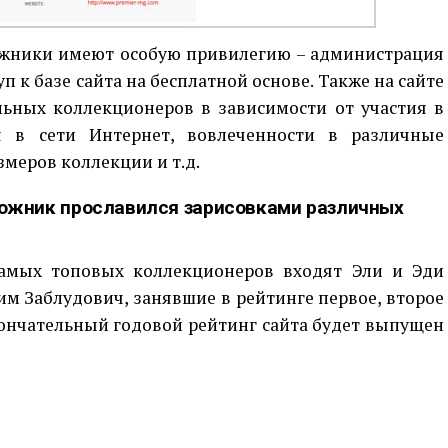
ожники имеют особую привилегию – администрация
п к базе сайта на бесплатной основе. Также на сайте
льных коллекционеров в зависимости от участия в
ия в сети Интернет, вовлеченности в различные
меров коллекции и т.д.
ожник прославился зарисовками различных
амых топовых коллекционеров входят Эли и Эди
им Заблудович, занявшие в рейтинге первое, второе
кончательный годовой рейтинг сайта будет выпущен
p
egram
opy
ink