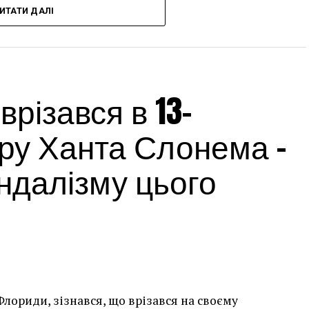
ИТАТИ ДАЛІ
різався в 13-
ру Ханта Слонема –
андалізму цього
лориди, зізнався, що врізався на своєму