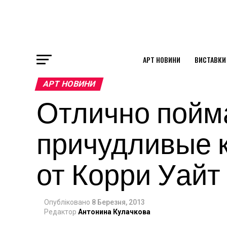
АРТ НОВИНИ
ВИСТАВКИ
ok
АРТ НОВИНИ
Отлично пойм
st
причудливые 
pp
от Корри Уайт
am
Опубліковано
8 Березня, 2013
Редактор
Антонина Кулачкова