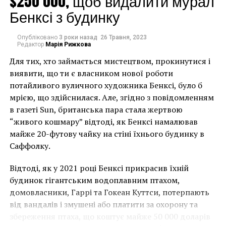
$250 000, щоб видалити мурал
Бенксі з будинку
Новые инвестиции почти на 45% больше тех,
которые до сегодняшнего дня Париж тратил на
Опубліковано
3 роки назад
26 Травня, 2023
Редактор
Марія Рижкова
башню. Ранее эта сумма составляла €13,7 млн
Для тих, хто займається мистецтвом, прокинутися і
ежегодно.
виявити, що ти є власником нової роботи
«План направлен на
потайливого вуличного художника Бенксі, було б
мрією, що здійснилася. Але, згідно з повідомленням
создание новых
в газеті Sun, британська пара стала жертвою
пространств приема и
“живого кошмару” відтоді, як Бенксі намалював
майже 20-футову чайку на стіні їхнього будинку в
улучшенное
Саффолку.
управление потоком
Відтоді, як у 2021 році Бенксі прикрасив їхній
посетителей, чтобы
будинок гігантським водоплавним птахом,
уменьшить или
домовласники, Гаррі та Гокеан Куттси, потерпають
устранить толпы
від вандалів і змушені або платити за охорону та
збереження птаха, що коштує майже 50 000 доларів
очередей на пути к