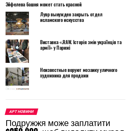
повышения уровня безопасности и защиту
Эйфелева башня может стать красной
посетителей, которые ждут на улице, от снега и
Лувр вынужден закрыть отдел
дождя.
исламского искусства
Мэр города Anne
Hidalgo, заявил, что
Виставка «.RAW. Історія змін українців та
армії» у Парижі
очень важно «усилить
данный
символический
Неизвестные воруют мозаику уличного
художника для продажи
памятник, поскольку
именно он играет
главную роль в
привлекательности
АРТ НОВИНИ
столицы для
Подружжя може заплатити
туристов».