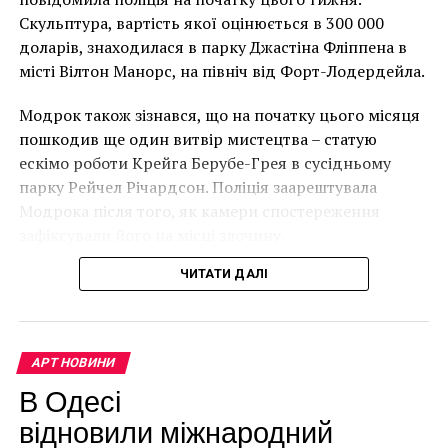
року. (Фото Джастіна Талліса / AFP)
Скульптура, вартість якої оцінюється в 300 000
работы будут завершены уже к 2024 году.
В інтерв’ю “Таймс” пан Куттс сказав:
доларів, знаходилася в парку Джастіна Фліппена в
місті Вілтон Манорс, на північ від Форт-Лодердейла.
“Спочатку це було
Модрок також зізнався, що на початку цього місяця
неймовірно, але з
пошкодив ще один витвір мистецтва – статую
розвитком подій це
ескімо роботи Крейга Берубе-Грея в сусідньому
парку Рейчел Річардсон. Поліція заарештувала
стало надзвичайно
Модрока після того, як камери спостереження
напруженим. Я не
зафіксували його на місці злочину.
впевнений, що Бенксі
ЧИТАТИ ДАЛІ
усвідомлює
непередбачувані
наслідки для власників
АРТ НОВИНИ
будинків. Якби ми
В Одесі
Эйфелева башня, июль 1888
могли повернути час
відновили міжнародний
Напомним, что Эйфелеву башню построили в 1889