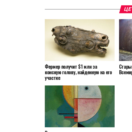
ЦЕ
Фермер получит $1 млн за
Стары
конскую голову, найденную на его
Всеми
участке