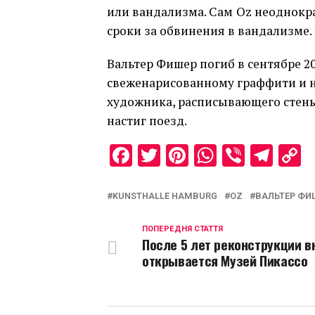
или вандализма. Сам Oz неоднок
сроки за обвинения в вандализме.
Вальтер Фишер погиб в сентябре 20
свеженарисованному граффити и н
художника, расписывающего стены
настиг поезд.
Facebook
Twitter
Pinterest
WhatsAp
Viber
Tel
C
L
KUNSTHALLE HAMBURG
OZ
ВАЛЬТЕР ФИ
ПОПЕРЕДНЯ СТАТТЯ
После 5 лет реконструкции в
открывается Музей Пикассо