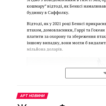
кошмару” відтоді, як Бенксі намалював
будинку в Саффолку.
Відтоді, як у 2021 році Бенксі прикра
птахом, домовласники, Гаррі та Гокеан 
платити за охорону та збереження птаха
іншому випадку, вони могли б видалит
мільйона доларів.
Ч
АРТ НОВИНИ