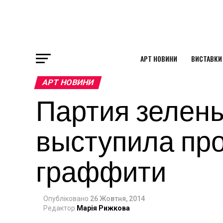
АРТ НОВИНИ
ВИСТАВКИ
ok
АРТ НОВИНИ
Партия зелен
st
выступила пр
pp
граффити
am
Опубліковано
26 Жовтня, 2014
Редактор
Марія Рижкова