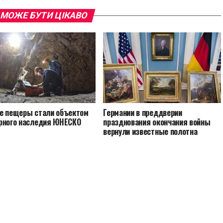
 МОЖЕ БУТИ ЦІКАВО
е пещеры стали объектом
Германии в преддверии
рного наследия ЮНЕСКО
празднования окончания войны
вернули известные полотна