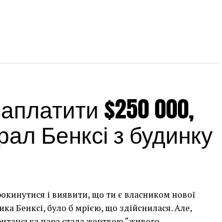
платити $250 000,
ал Бенксі з будинку
рокинутися і виявити, що ти є власником нової
а Бенксі, було б мрією, що здійснилася. Але,
британська пара стала жертвою “живого