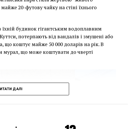
 майже 20-футову чайку на стіні їхнього
сив їхній будинок гігантським водоплавним
Куттси, потерпають від вандалів і змушені або
, що коштує майже 50 000 доларів на рік. В
и мурал, що може коштувати до чверті
ИТАТИ ДАЛІ