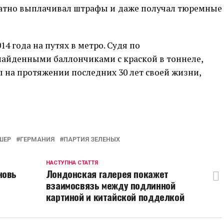
ратно выплачивал штрафы и даже получал тюремные
14 года на путях в метро. Судя по
айденными баллончиками с краской в тоннеле,
 на протяжении последних 30 лет своей жизни,
p
egram
opy
ink
ШЕР
ГЕРМАНИЯ
ПАРТИЯ ЗЕЛЕНЫХ
НАСТУПНА СТАТТЯ
новь
Лондонская галерея покажет
взаимосвязь между подлинной
картиной и китайской подделкой