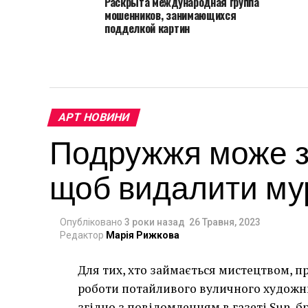
Раскрыта международная группа
мошенников, занимающихся
подделкой картин
АРТ НОВИНИ
Подружжя може за
щоб видалити мур
Опубліковано
3 роки назад
26 Травня, 2023
Редактор
Марія Рижкова
Для тих, хто займається мистецтвом, п
роботи потайливого вуличного художник
згідно з повідомленням в газеті Sun, 