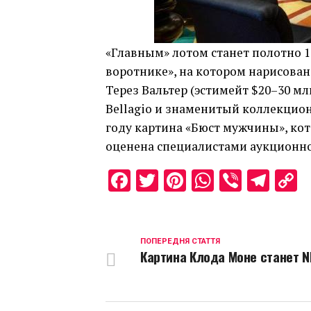
«Главным» лотом станет полотно 
воротнике», на котором нарисова
Терез Вальтер (эстимейт $20–30 мл
Bellagio и знаменитый коллекцион
году картина «Бюст мужчины», кото
оценена специалистами аукционног
Facebook
Twitter
Pinterest
WhatsAp
Viber
Tel
C
L
ПОПЕРЕДНЯ СТАТТЯ
Картина Клода Моне станет N