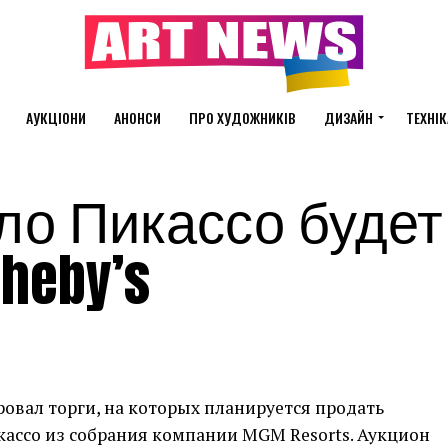
АУКЦІОНИ
АНОНСИ
ПРО ХУДОЖНИКІВ
ДИЗАЙН
ТЕХНІК
ло Пикассо будет
heby’s
овал торги, на которых планируется продать
ассо из собрания компании MGM Resorts. Аукцион