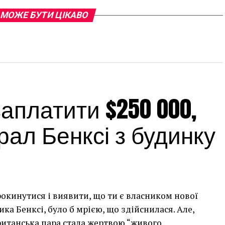
 МОЖЕ БУТИ ЦІКАВО
платити $250 000,
ал Бенксі з будинку
рокинутися і виявити, що ти є власником нової
а Бенксі, було б мрією, що здійснилася. Але,
британська пара стала жертвою “живого