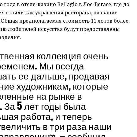
 года в отеле-казино Bellagio в Лос-Вегасе, где до
я стояли как украшения ресторана, название
 Общая предполагаемая стоимость 11 лотов более
ию любителей искусства будут предоставлены
изделия.
твенная коллекция очень
ременем. Мы всегда
ать ее дальше, предавая
ние художникам, которые
ленные на рынке в
 За 5 лет годы была
шая работа, и теперь
величить в три раза наши
направлении», — сообщил