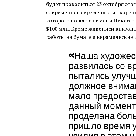
будет проводиться 23 октября этого
современного времени эти творени
которого пошло от имени Пикассо.
$100 млн. Кроме живописи вниман
работы на бумаге и керамические 
«Наша художес
развилась со в
пытались улучш
должное внима
мало предостав
данный момент.
проделана боль
пришло время у
усилия в этом 