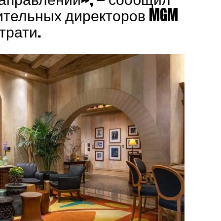
ительных директоров MGM
трати.