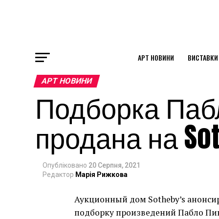
АРТ НОВИНИ
ВИСТАВКИ
ok
АРТ НОВИНИ
Подборка Паб
st
продана на Sot
pp
Опубліковано
20 Серпня, 2021
am
Редактор
Марія Рижкова
Аукционный дом Sotheby’s анонсир
подборку произведений Пабло Пик