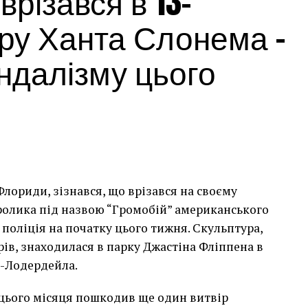
різався в 13-
ру Ханта Слонема –
андалізму цього
лориди, зізнався, що врізався на своєму
сь накинеться на упаковку чіпсів – сюжет графіті, що
кролика під назвою “Громобій” американського
тіні в Лоустофті на східному узбережжі Англії 8
поліція на початку цього тижня. Скульптура,
 AFP)
арів, знаходилася в парку Джастіна Фліппена в
т-Лодердейла.
 неймовірно, але з
 цього місяця пошкодив ще один витвір