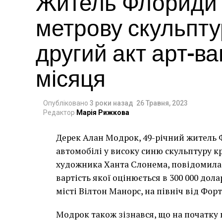
Житель Флориди в
метрову скульпту
другий акт арт-в
місяця
Опубліковано
3 роки назад
26 Травня, 2023
Редактор
Марія Рижкова
Дерек Алан Модрок, 49-річний житель Ф
Чоловік позує під макетом чайки, яка ось-о
автомобілі у високу синю скульптуру 
має ознаки вуличного художника Бенксі, на с
художника Ханта Слонема, повідомила 
серпня 2021 року. (Фото Джастіна Талліса /
вартість якої оцінюється в 300 000 дол
В інтерв’ю “Таймс” пан Куттс сказав:
місті Вілтон Манорс, на північ від Фор
“Спочатку це було
Модрок також зізнався, що на початку