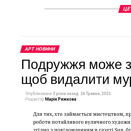
ЦЕ
АРТ НОВИНИ
Подружжя може за
щоб видалити мур
Опубліковано
3 роки назад
26 Травня, 2023
Редактор
Марія Рижкова
Для тих, хто займається мистецтвом, п
роботи потайливого вуличного художник
згідно з повідомленням в газеті Sun, 