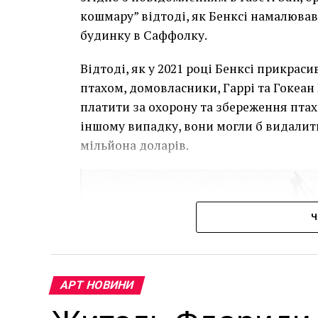
кошмару” відтоді, як Бенксі намалював
будинку в Саффолку.
Відтоді, як у 2021 році Бенксі прикра
птахом, домовласники, Гаррі та Гокеан 
платити за охорону та збереження птаха
іншому випадку, вони могли б видалит
мільйона доларів.
Ч
АРТ НОВИНИ