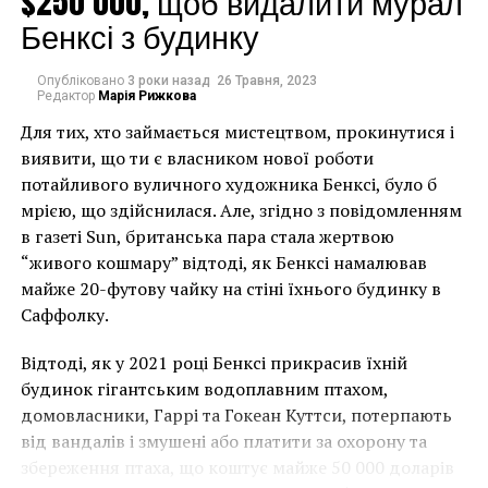
$250 000, щоб видалити мурал
Бенксі з будинку
Опубліковано
3 роки назад
26 Травня, 2023
Редактор
Марія Рижкова
Для тих, хто займається мистецтвом, прокинутися і
виявити, що ти є власником нової роботи
потайливого вуличного художника Бенксі, було б
мрією, що здійснилася. Але, згідно з повідомленням
По словам Абель, ее мать Антониа Мартинез де Харо
в газеті Sun, британська пара стала жертвою
была служанкой в семье Дали и регулярно посещала
“живого кошмару” відтоді, як Бенксі намалював
виллу художника в Кадакесе. Женщина также
майже 20-футову чайку на стіні їхнього будинку в
утверждает, что Дали долгие годы поддерживал
Саффолку.
связь с ее матерью.
Відтоді, як у 2021 році Бенксі прикрасив їхній
Абель также рассказала, что мать очень часто
будинок гігантським водоплавним птахом,
говорила ей, в том числе и в присутствии друзей и
домовласники, Гаррі та Гокеан Куттси, потерпають
родных, что ее отец – тот самый Сальвадор Дали.
від вандалів і змушені або платити за охорону та
Антониа Мартинез де Харо неоднократно говорила
збереження птаха, що коштує майже 50 000 доларів
дочери, что та очень похожа на Дали, «лишь усов не