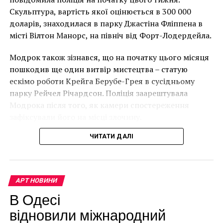
ПОПЕРЕДНЯ СТАТТЯ
року. (Фото Джастіна Талліса / AFP)
Скульптура, вартість якої оцінюється в 300 000
Судебный иск раскрыл тайну самой дорогой в мире
В інтерв’ю “Таймс” пан Куттс сказав:
доларів, знаходилася в парку Джастіна Фліппена в
картины
місті Вілтон Манорс, на північ від Форт-Лодердейла.
“Спочатку це було
Модрок також зізнався, що на початку цього місяця
неймовірно, але з
пошкодив ще один витвір мистецтва – статую
розвитком подій це
ескімо роботи Крейга Берубе-Грея в сусідньому
парку Рейчел Річардсон. Поліція заарештувала
стало надзвичайно
Модрока після того, як камери спостереження
напруженим. Я не
зафіксували його на місці злочину.
впевнений, що Бенксі
ЧИТАТИ ДАЛІ
усвідомлює
непередбачувані
наслідки для власників
АРТ НОВИНИ
будинків. Якби ми
В Одесі
могли повернути час
відновили міжнародний