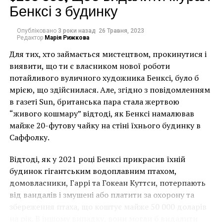
Бенксі з будинку
Опубліковано
3 роки назад
26 Травня, 2023
Редактор
Марія Рижкова
Пабло Пикассо. Рисунок игральной кости
Для тих, хто займається мистецтвом, прокинутися і
виявити, що ти є власником нової роботи
потайливого вуличного художника Бенксі, було б
мрією, що здійснилася. Але, згідно з повідомленням
в газеті Sun, британська пара стала жертвою
“живого кошмару” відтоді, як Бенксі намалював
майже 20-футову чайку на стіні їхнього будинку в
Саффолку.
Відтоді, як у 2021 році Бенксі прикрасив їхній
будинок гігантським водоплавним птахом,
домовласники, Гаррі та Гокеан Куттси, потерпають
від вандалів і змушені або платити за охорону та
збереження птаха, що коштує майже 50 000 доларів
на рік. В іншому випадку, вони могли б видалити