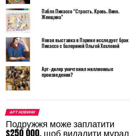
знаменитого испанского художника. Но, к
сожалению или к счастью, эту «картинную галерею»
Пабло Пикассо “Страсть. Кровь. Вино.
Женщина”
пришлось закрыть, поскольку супружеская пара
пенсионеров теперь находится на скамье
подсудимых и обвиняется в незаконном скрытии
полотен Пабло Пикассо.
Новая выставка в Париже исследует брак
Пикассо с балериной Ольгой Хохловой
Арт-дилер уничтожил миллионные
произведения?
АРТ НОВИНИ
Подружжя може заплатити
$250 000, щоб видалити мурал