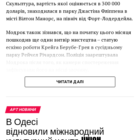
року. (Фото Джастіна Талліса / AFP)
Скульптура, вартість якої оцінюється в 300 000
подарок снова напомнил о себе, и вот тогда
В інтерв’ю “Таймс” пан Куттс сказав:
доларів, знаходилася в парку Джастіна Фліппена в
пожилой электрик отнес эти работы в Picasso
місті Вілтон Манорс, на північ від Форт-Лодердейла.
Administration, дабы оценить их.
“Спочатку це було
Модрок також зізнався, що на початку цього місяця
неймовірно, але з
пошкодив ще один витвір мистецтва – статую
розвитком подій це
ескімо роботи Крейга Берубе-Грея в сусідньому
парку Рейчел Річардсон. Поліція заарештувала
стало надзвичайно
Модрока після того, як камери спостереження
напруженим. Я не
зафіксували його на місці злочину.
впевнений, що Бенксі
ЧИТАТИ ДАЛІ
усвідомлює
непередбачувані
наслідки для власників
АРТ НОВИНИ
будинків. Якби ми
В Одесі
могли повернути час
відновили міжнародний