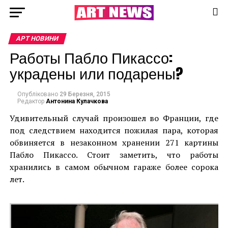
АРТ НОВИНИ
Работы Пабло Пикассо:
украдены или подарены?
Опубліковано
29 Березня, 2015
Редактор
Антонина Кулачкова
Удивительный случай произошел во Франции, где
под следствием находится пожилая пара, которая
обвиняется в незаконном хранении 271 картины
Пабло Пикассо. Стоит заметить, что работы
хранились в самом обычном гараже более сорока
лет.