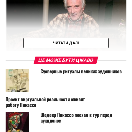
ЧИТАТИ ДАЛІ
ЦЕ МОЖЕ БУТИ ЦІКАВО
Суеверные ритуалы великих художников
Пьер Ле Геннек
Согласитесь, ведь не каждый может с точностью
Проект виртуальной реальности оживит
сказать, что хранится в его гараже, кладовке или на
работу Пикассо
чердаке. Ко всеобщему удивлению, гараж пожилого
электрика Пьера Ле Геннека все эти года был самой
Шедевр Пикассо поехал в тур перед
аукционом
настоящей картинной галереей, в которой
находилось огромное количество работ